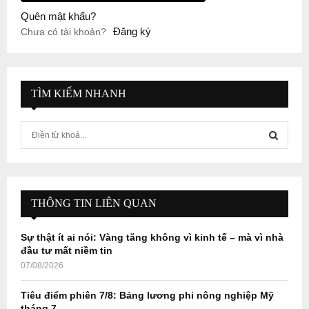
Quên mật khẩu?
Đăng ký
Chưa có tài khoản?
TÌM KIẾM NHANH
S
e
a
S
r
c
E
h
THÔNG TIN LIÊN QUAN
f
A
o
Sự thật ít ai nói: Vàng tăng không vì kinh tế – mà vì nhà
r
R
đầu tư mất niềm tin
:
07/08/2026
C
Tiêu điểm phiên 7/8: Bảng lương phi nông nghiệp Mỹ
H
tháng 7