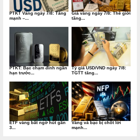
PTKT Vàng ngày 7/8: Tăng
Giá vàng ngày 7/8: Thế giới
mạnh –...
tăng...
PTKT: Bạc chạm đỉnh ngắn
Tỷ giá USD/VND ngày 7/8:
hạn trước...
TGTT tăng...
ETF vàng bất ngờ hút gần
Vàng và bạc bị chốt lời
3...
mạnh...