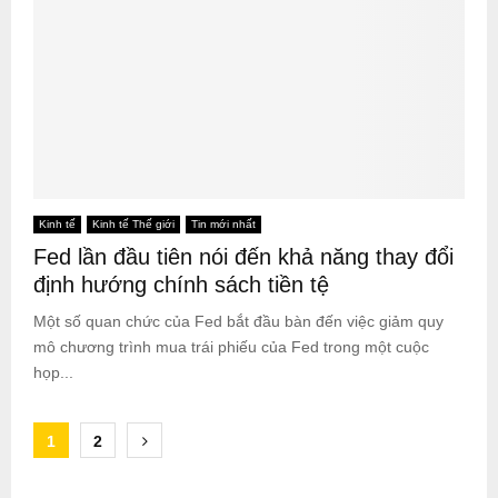
Kinh tế
Kinh tế Thế giới
Tin mới nhất
Fed lần đầu tiên nói đến khả năng thay đổi
định hướng chính sách tiền tệ
Một số quan chức của Fed bắt đầu bàn đến việc giảm quy
mô chương trình mua trái phiếu của Fed trong một cuộc
họp...
Posts
1
2
pagination