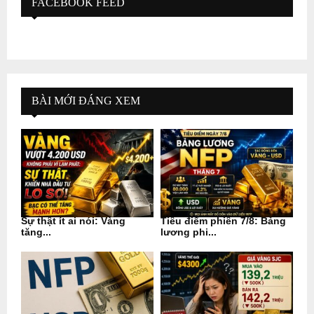
FACEBOOK FEED
BÀI MỚI ĐÁNG XEM
Sự thật ít ai nói: Vàng
Tiêu điểm phiên 7/8: Bảng
tăng...
lương phi...