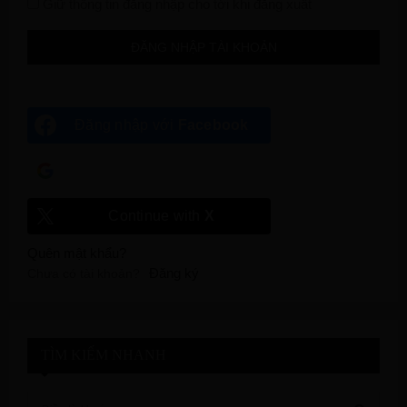
Giữ thông tin đăng nhập cho tới khi đăng xuất
Đăng nhập với
Facebook
Đăng nhập với
Google
Continue with
X
Quên mật khẩu?
Đăng ký
Chưa có tài khoản?
TÌM KIẾM NHANH
S