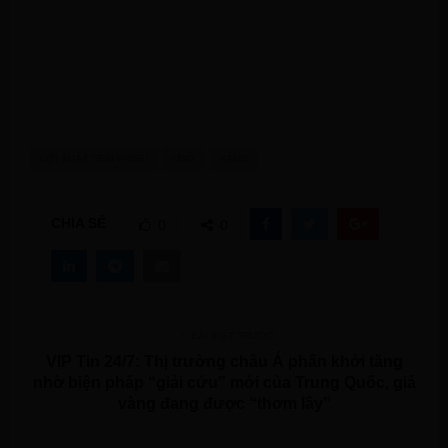
LỢI SUẤT TRÁI PHIẾU
USD
VÀNG
CHIA SẺ
0
0
BÀI VIẾT TRƯỚC
VIP Tin 24/7: Thị trường châu Á phấn khởi tăng
nhờ biện pháp “giải cứu” mới của Trung Quốc, giá
vàng đang được “thơm lây”