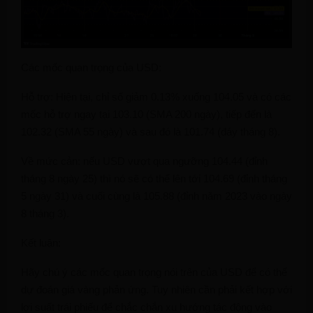
Các mốc quan trọng của USD:
Hỗ trợ: Hiện tại, chỉ số giảm 0.13% xuống 104.05 và có các
mốc hỗ trợ ngay tại 103.10 (SMA 200 ngày), tiếp đến là
102.32 (SMA 55 ngày) và sau đó là 101.74 (đáy tháng 8).
Về mức cản: nếu USD vượt qua ngưỡng 104.44 (đỉnh
tháng 8 ngày 25) thì nó sẽ có thể lên tới 104.69 (đỉnh tháng
5 ngày 31) và cuối cùng là 105.88 (đỉnh năm 2023 vào ngày
8 tháng 3).
Kết luận:
Hãy chú ý các mốc quan trọng nói trên của USD để có thể
dự đoán giá vàng phản ứng. Tuy nhiên cần phải kết hợp với
lợi suất trái phiếu để chắc chắn xu hướng tác động vào