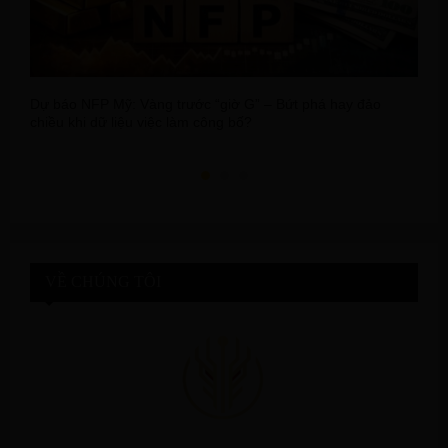
Dự báo NFP Mỹ: Vàng trước “giờ G” – Bứt phá hay đảo
G
chiều khi dữ liệu việc làm công bố?
g
VỀ CHÚNG TÔI