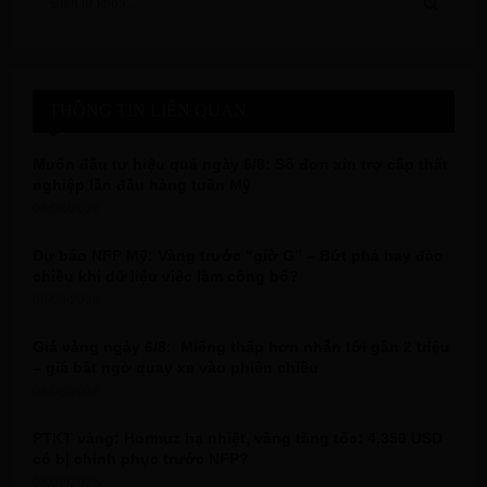
e
a
S
r
c
E
h
THÔNG TIN LIÊN QUAN
f
A
o
Muốn đầu tư hiệu quả ngày 6/8: Số đơn xin trợ cấp thất
r
R
nghiệp lần đầu hàng tuần Mỹ
:
06/08/2026
C
Dự báo NFP Mỹ: Vàng trước “giờ G” – Bứt phá hay đảo
H
chiều khi dữ liệu việc làm công bố?
06/08/2026
Giá vàng ngày 6/8: Miếng thấp hơn nhẫn tới gần 2 triệu
– giá bất ngờ quay xe vào phiên chiều
06/08/2026
PTKT vàng: Hormuz hạ nhiệt, vàng tăng tốc: 4.350 USD
có bị chinh phục trước NFP?
06/08/2026