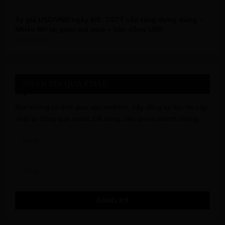
Tỷ giá USD/VND ngày 6/8: TGTT vẫn tăng dựng đứng –
Nhiều NH lại giảm giá mua – bán đồng USD
06/08/2026
NHẬN TIN QUA EMAIL
Bạn không có thời gian vào website, hãy đăng ký đọc tin cập
nhật tự động qua email. Dễ dàng, tiện lợi và nhanh chóng...