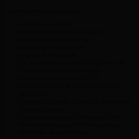
Sự kiện quan trọng tại Mỹ tuần này:
Chỉ số giá nhà của FHFA,
Các công việc chờ tuyển dụng chỉ số JOLTs,
Tin tức tiêu dùng của CB (Thứ Ba)
Đơn đăng ký thế chấp của MBA
Thay đổi việc làm của ADP
Tốc độ Tăng trưởng Q2 theo dữ liệu ước tính sơ bộ
Cân đối thương mại hàng hóa nâng cao
Bán hàng hóa chờ thanh toán (Thứ Tư)
Chỉ số PCE, PCE cốt lõi, Thu nhập cá nhân, Tiêu
dùng cá nhân
Chỉ số PMI của Chicago, Số lượng việc làm mới đăng
ký lần đầu (Thứ Năm)
Số việc làm nông nghiệp, Tỷ lệ thất nghiệp, Chỉ số
PMI sản xuất cuối cùng, Chỉ số PMI sản xuất của
ISM, Chi tiêu xây dựng (Thứ Sáu).