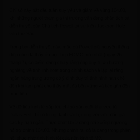
Chỉ số này bắt đầu tuần suy yếu và giảm về vùng 104.00,
khi những người tham gia thị trường vẫn đang phân tích bài
diễn thuyết của Chủ tịch Powell tại sự kiện Jackson Hole
vào thứ Sáu.
Trong bài diễn thuyết này, mặc dù Powell giữ nguyên thông
điệp như đã thấy ở cuộc họp FOMC mới nhất (ngày 26
tháng 7), có điểm đáng chú ý rằng ông duy trì xu hướng
nghiêng về tính linh hoạt trong chính sách và lặp lại rằng
ngân hàng trung ương có ý định duy trì tình hình hạn chế
đến khi lạm phát cho thấy mất đà bền vững và tiến gần đến
mục tiêu.
Về dữ liệu kinh tế sắp tới, chỉ số sản xuất khu vực từ
Dallas Fed chỉ có trong danh sách, cùng với việc đấu giá
các kỳ hạn ngắn. Thực chất USD đang rơi xuống ngưỡng
hỗ trợ chính 104.00. Nhưng chính ra, đô la đang trong phiên
hồi phục nhờ tình hình tốt của nền kinh tế Mỹ.