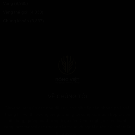
Vàng
(9,985)
Vàng thế giới
(4,339)
Chứng khoán
(3,837)
VỀ CHÚNG TÔI
Giavang.net giúp các nhà đầu tư, độc giả tiếp cận phong phú nhất
thông tin với thị trường vàng. Chúng tôi cũng rất muốn hợp tác về
nội dung, quảng bá thương hiệu của Doanh nghiệp kinh doanh
vàng, hợp tác với các trader trên trong và ngoài nước để phát triển
thị trường…