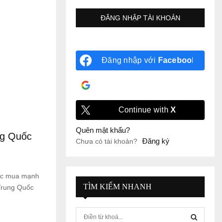
Đăng nhập với
Facebook
Đăng nhập với
Google
Continue with
X
Quên mật khẩu?
ng Quốc
Đăng ký
Chưa có tài khoản?
ốc mua mạnh
TÌM KIẾM NHANH
Trung Quốc
S