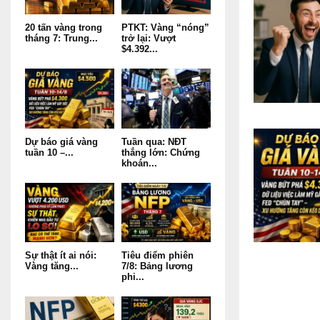
20 tấn vàng trong
PTKT: Vàng “nóng”
tháng 7: Trung...
trở lại: Vượt
$4.392...
Dự báo giá vàng
Tuần qua: NĐT
tuần 10 –...
thắng lớn: Chứng
khoán...
Sự thật ít ai nói:
Tiêu điểm phiên
Vàng tăng...
7/8: Bảng lương
phi...