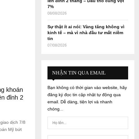
lên đỉnh 2 tháng – Dầu thô cũng vọt
7%
08/08/2026
Sự thật ít ai nói: Vàng tăng không vì
kinh tế – mà vì nhà đầu tư mất niềm
tin
07/08/2026
NHẬN TIN QUA EMAIL
Bạn không có thời gian vào website, hãy
ng khoán
đăng ký đọc tin cập nhật tự động qua
ên đỉnh 2
email. Dễ dàng, tiện lợi và nhanh
chóng...
giao dịch 7/8
hoán Mỹ bứt