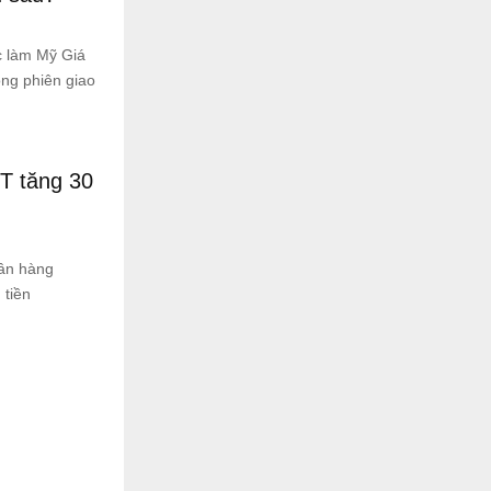
c làm Mỹ Giá
ng phiên giao
T tăng 30
ân hàng
 tiền
.