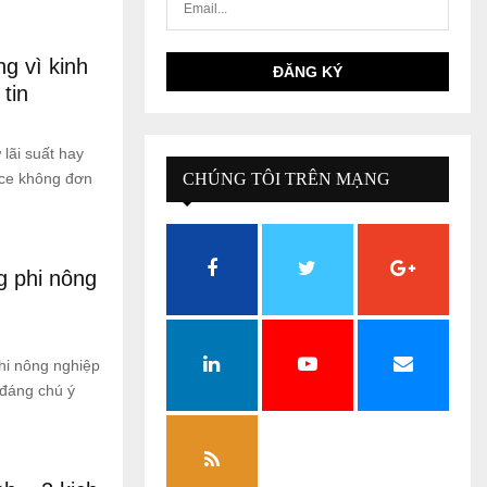
ng vì kinh
tin
lãi suất hay
ce không đơn
CHÚNG TÔI TRÊN MẠNG
XÃ HỘI
g phi nông
hi nông nghiệp
 đáng chú ý