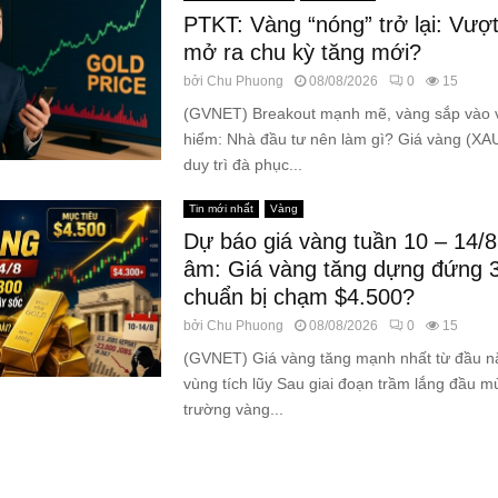
PTKT: Vàng “nóng” trở lại: Vượt
mở ra chu kỳ tăng mới?
bởi
Chu Phuong
08/08/2026
0
15
(GVNET) Breakout mạnh mẽ, vàng sắp vào 
hiểm: Nhà đầu tư nên làm gì? Giá vàng (XAU
duy trì đà phục...
Tin mới nhất
Vàng
Dự báo giá vàng tuần 10 – 14/
âm: Giá vàng tăng dựng đứng
chuẩn bị chạm $4.500?
bởi
Chu Phuong
08/08/2026
0
15
(GVNET) Giá vàng tăng mạnh nhất từ đầu n
vùng tích lũy Sau giai đoạn trầm lắng đầu mù
trường vàng...