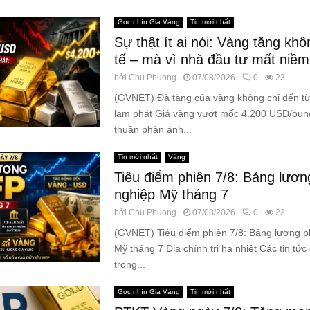
Góc nhìn Giá Vàng
Tin mới nhất
Sự thật ít ai nói: Vàng tăng khô
tế – mà vì nhà đầu tư mất niềm 
bởi
Chu Phuong
07/08/2026
0
23
(GVNET) Đà tăng của vàng không chỉ đến từ 
lạm phát Giá vàng vượt mốc 4.200 USD/oun
thuần phản ánh...
Tin mới nhất
Vàng
Tiêu điểm phiên 7/8: Bảng lươn
nghiệp Mỹ tháng 7
bởi
Chu Phuong
07/08/2026
0
22
(GVNET) Tiêu điểm phiên 7/8: Bảng lương p
Mỹ tháng 7 Địa chính trị hạ nhiệt Các tin tức
trong...
Góc nhìn Giá Vàng
Tin mới nhất