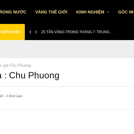
TRONG NƯỚC
VÀNG THẾ GIỚI
KINH NGHIỆM
GÓC NH
N MỚI NHẬN
20 TẤN VÀNG TRONG THÁNG 7: TRUNG…
c giả
Chu Phuong
ả :
Chu Phuong
iết
-
0 Bình luận