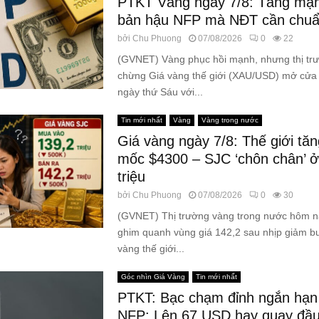
PTKT Vàng ngày 7/8: Tăng mạn
bản hậu NFP mà NĐT cần chuẩn
bởi
Chu Phuong
07/08/2026
0
22
(GVNET) Vàng phục hồi mạnh, nhưng thị tr
chừng Giá vàng thế giới (XAU/USD) mở cửa
ngày thứ Sáu với...
Tin mới nhất
Vàng
Vàng trong nước
Giá vàng ngày 7/8: Thế giới tăn
mốc $4300 – SJC ‘chôn chân’ 
triệu
bởi
Chu Phuong
07/08/2026
0
30
(GVNET) Thị trường vàng trong nước hôm na
ghim quanh vùng giá 142,2 sau nhịp giảm bu
vàng thế giới...
Góc nhìn Giá Vàng
Tin mới nhất
PTKT: Bạc chạm đỉnh ngắn hạn
NFP: Lên 67 USD hay quay đầ