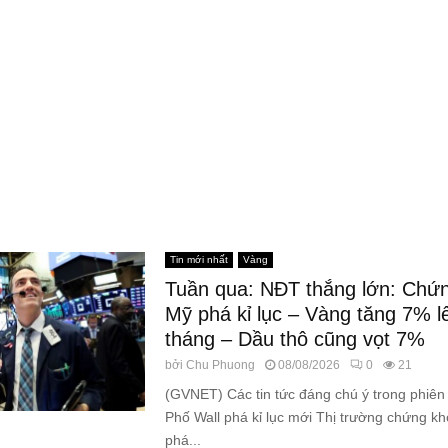
Tin mới nhất
Vàng
Tuần qua: NĐT thắng lớn: Chứ
Mỹ phá kỉ lục – Vàng tăng 7% l
tháng – Dầu thô cũng vọt 7%
bởi
Chu Phuong
08/08/2026
0
21
(GVNET) Các tin tức đáng chú ý trong phiên 
Phố Wall phá kỉ lục mới Thị trường chứng k
phá...