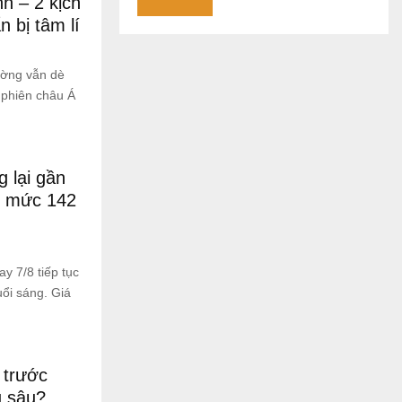
h – 2 kịch
 bị tâm lí
ường vẫn dè
 phiên châu Á
g lại gần
ở mức 142
y 7/8 tiếp tục
ổi sáng. Giá
 trước
u sâu?