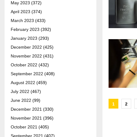
May 2023
(372)
April 2023
(374)
March 2023
(433)
February 2023
(392)
January 2023
(293)
December 2022
(425)
November 2022
(431)
October 2022
(432)
September 2022
(408)
August 2022
(459)
July 2022
(467)
June 2022
(99)
Posts
1
2
December 2021
(330)
paginat
November 2021
(396)
October 2021
(405)
September 2021
(407)