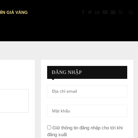
ÌN GIÁ VÀNG
PTKT: VÀNG “NÓNG” TRỞ LẠI: VƯỢT $4.392
ĐĂNG NHẬP
Giữ thông tin đăng nhập cho tới khi
đăng xuất