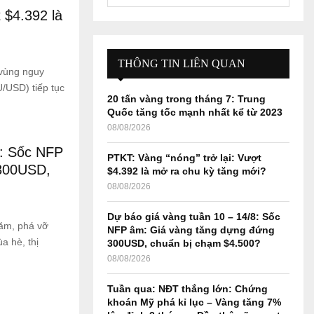
e
 $4.392 là
a
S
r
c
E
h
THÔNG TIN LIÊN QUAN
vùng nguy
f
A
/USD) tiếp tục
o
20 tấn vàng trong tháng 7: Trung
r
R
Quốc tăng tốc mạnh nhất kể từ 2023
:
08/08/2026
C
8: Sốc NFP
PTKT: Vàng “nóng” trở lại: Vượt
H
 300USD,
$4.392 là mở ra chu kỳ tăng mới?
08/08/2026
Dự báo giá vàng tuần 10 – 14/8: Sốc
ăm, phá vỡ
NFP âm: Giá vàng tăng dựng đứng
a hè, thị
300USD, chuẩn bị chạm $4.500?
08/08/2026
Tuần qua: NĐT thắng lớn: Chứng
khoán Mỹ phá kỉ lục – Vàng tăng 7%