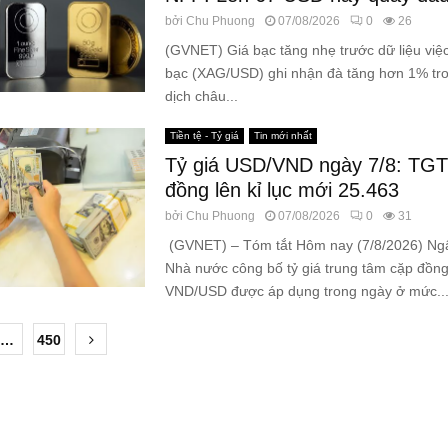
bởi
Chu Phuong
07/08/2026
0
26
(GVNET) Giá bạc tăng nhẹ trước dữ liệu việ
bạc (XAG/USD) ghi nhận đà tăng hơn 1% tro
dịch châu...
Tiền tệ - Tỷ giá
Tin mới nhất
Tỷ giá USD/VND ngày 7/8: TGT
đồng lên kỉ lục mới 25.463
bởi
Chu Phuong
07/08/2026
0
31
(GVNET) – Tóm tắt Hôm nay (7/8/2026) Ng
Nhà nước công bố tỷ giá trung tâm cặp đồng
VND/USD được áp dụng trong ngày ở mức..
…
450
ion