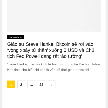
Tin mới nhất
Giáo sư Steve Hanke: Bitcoin sẽ rơi vào
‘vòng xoáy tử thần’ xuống 0 USD và Chủ
tịch Fed Powell đang rất ‘ảo tưởng’
Steve Hanke, giáo sư kinh tế học ứng dụng tại Đại học Johns
Hopkins, cho biết chỉ còn là vấn đề thời gian trước khi...
Posts
1
2
…
22
pagination