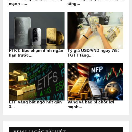
mạnh –...
tăng...
PTKT: Bạc chạm đỉnh ngắn
Tỷ giá USD/VND ngày 7/8:
hạn trước...
TGTT tăng...
ETF vàng bất ngờ hút gần
Vàng và bạc bị chốt lời
3...
mạnh...