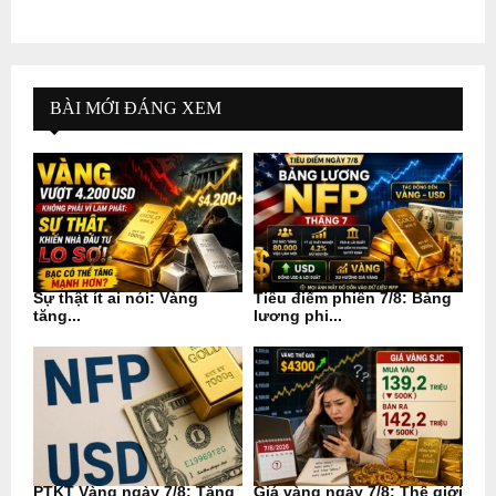
BÀI MỚI ĐÁNG XEM
Sự thật ít ai nói: Vàng
Tiêu điểm phiên 7/8: Bảng
tăng...
lương phi...
PTKT Vàng ngày 7/8: Tăng
Giá vàng ngày 7/8: Thế giới