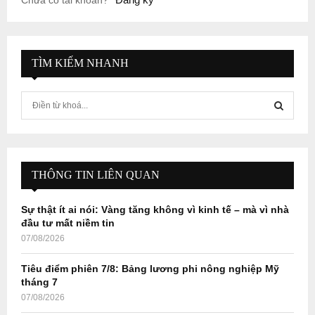
TÌM KIẾM NHANH
S
e
a
S
r
c
E
h
THÔNG TIN LIÊN QUAN
f
A
o
Sự thật ít ai nói: Vàng tăng không vì kinh tế – mà vì nhà
r
R
đầu tư mất niềm tin
:
07/08/2026
C
Tiêu điểm phiên 7/8: Bảng lương phi nông nghiệp Mỹ
H
tháng 7
07/08/2026