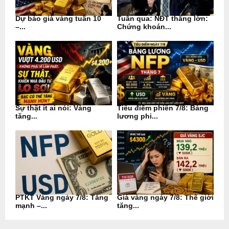
Dự báo giá vàng tuần 10
Tuần qua: NĐT thắng lớn:
–...
Chứng khoán...
Sự thật ít ai nói: Vàng
Tiêu điểm phiên 7/8: Bảng
tăng...
lương phi...
PTKT Vàng ngày 7/8: Tăng
Giá vàng ngày 7/8: Thế giới
mạnh –...
tăng...