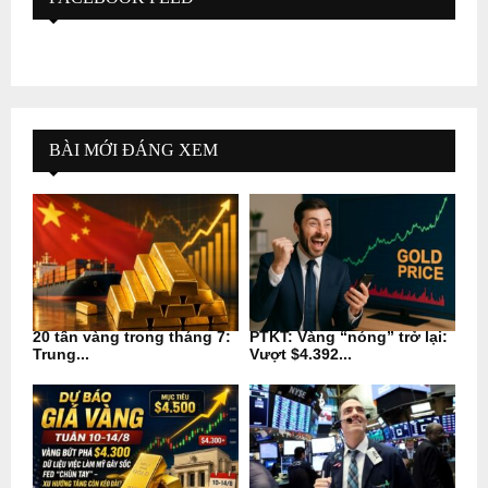
BÀI MỚI ĐÁNG XEM
20 tấn vàng trong tháng 7:
PTKT: Vàng “nóng” trở lại:
Trung...
Vượt $4.392...