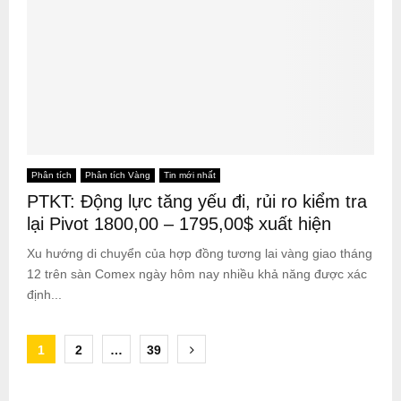
Phân tích
Phân tích Vàng
Tin mới nhất
PTKT: Động lực tăng yếu đi, rủi ro kiểm tra
lại Pivot 1800,00 – 1795,00$ xuất hiện
Xu hướng di chuyển của hợp đồng tương lai vàng giao tháng
12 trên sàn Comex ngày hôm nay nhiều khả năng được xác
định...
Posts
1
2
…
39
pagination