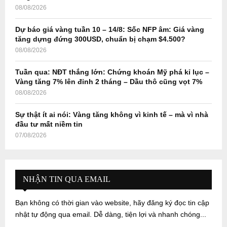
08/08/2026
Dự báo giá vàng tuần 10 – 14/8: Sốc NFP âm: Giá vàng
tăng dựng đứng 300USD, chuẩn bị chạm $4.500?
08/08/2026
Tuần qua: NĐT thắng lớn: Chứng khoán Mỹ phá kỉ lục –
Vàng tăng 7% lên đỉnh 2 tháng – Dầu thô cũng vọt 7%
08/08/2026
Sự thật ít ai nói: Vàng tăng không vì kinh tế – mà vì nhà
đầu tư mất niềm tin
07/08/2026
NHẬN TIN QUA EMAIL
Bạn không có thời gian vào website, hãy đăng ký đọc tin cập
nhật tự động qua email. Dễ dàng, tiện lợi và nhanh chóng...