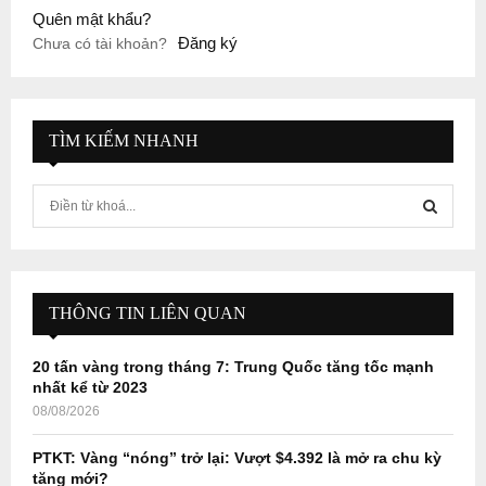
Quên mật khẩu?
Đăng ký
Chưa có tài khoản?
TÌM KIẾM NHANH
S
e
a
S
r
c
E
h
THÔNG TIN LIÊN QUAN
f
A
o
20 tấn vàng trong tháng 7: Trung Quốc tăng tốc mạnh
r
R
nhất kể từ 2023
:
08/08/2026
C
PTKT: Vàng “nóng” trở lại: Vượt $4.392 là mở ra chu kỳ
H
tăng mới?