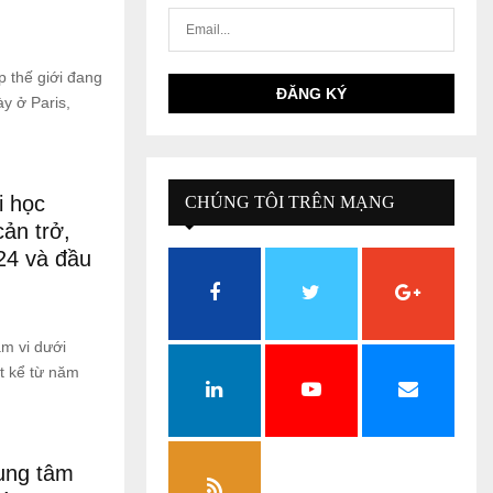
 thế giới đang
y ở Paris,
i học
CHÚNG TÔI TRÊN MẠNG
ản trở,
XÃ HỘI
24 và đầu
m vi dưới
ất kể từ năm
ung tâm