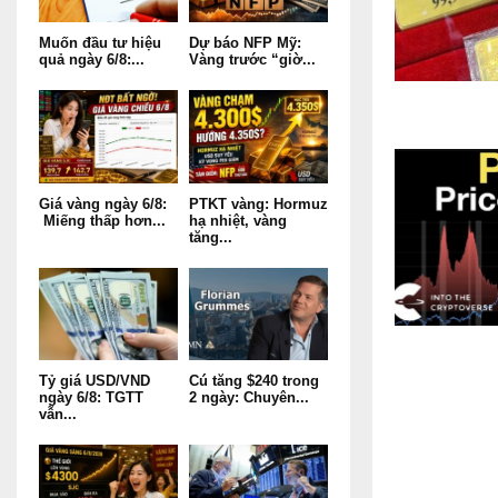
Muốn đầu tư hiệu
Dự báo NFP Mỹ:
quả ngày 6/8:...
Vàng trước “giờ...
Giá vàng ngày 6/8:
PTKT vàng: Hormuz
Miếng thấp hơn...
hạ nhiệt, vàng
tăng...
Tỷ giá USD/VND
Cú tăng $240 trong
ngày 6/8: TGTT
2 ngày: Chuyên...
vẫn...