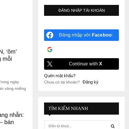
Đăng nhập với
Facebook
Đăng nhập với
Google
, ‘ôm’
g mỗi
Continue with
X
Quên mật khẩu?
Trong ngày
Đăng ký
Chưa có tài khoản?
án vàng miếng
TÌM KIẾM NHANH
àng nhẫn:
 – bán
S