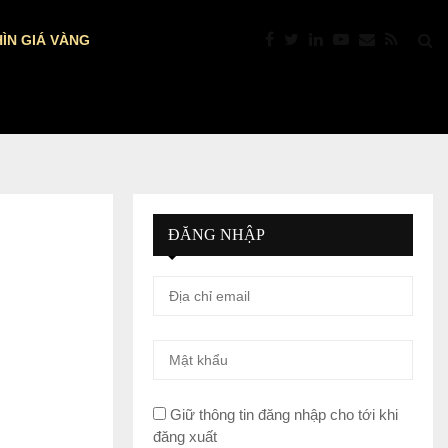
ÌN GIÁ VÀNG
DỰ BÁO NFP MỸ: VÀNG TRƯỚC “GIỜ…
ĐĂNG NHẬP
Giữ thông tin đăng nhập cho tới khi
đăng xuất