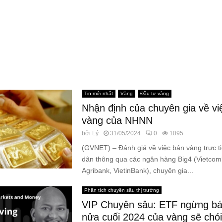
Tin mới nhất
Vàng
Đầu tư vàng
Nhận định của chuyên gia về vi
vàng của NHNN
bởi
Lý
31/05/2024
0
1095
(GVNET) – Đánh giá về việc bán vàng trực t
dân thông qua các ngân hàng Big4 (Vietcom
Agribank, VietinBank), chuyên gia...
Phân tích chuyên sâu thị trường
VIP Chuyên sâu: ETF ngừng bá
nửa cuối 2024 của vàng sẽ chói