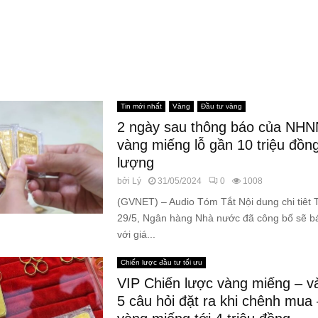
Tin mới nhất
Vàng
Đầu tư vàng
2 ngày sau thông báo của NHNN
vàng miếng lỗ gần 10 triệu đồn
lượng
bởi
Lý
31/05/2024
0
1008
(GVNET) – Audio Tóm Tắt Nội dung chi tiêt 
29/5, Ngân hàng Nhà nước đã công bố sẽ b
với giá...
Chiến lược đầu tư tối ưu
VIP Chiến lược vàng miếng – v
5 câu hỏi đặt ra khi chênh mua