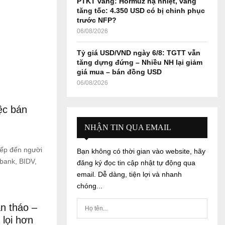
PTKT vàng: Hormuz hạ nhiệt, vàng
tăng tốc: 4.350 USD có bị chinh phục
trước NFP?
06/08/2026
Tỷ giá USD/VND ngày 6/8: TGTT vẫn
tăng dựng đứng – Nhiều NH lại giảm
giá mua – bán đồng USD
06/08/2026
ệc bán
NHẬN TIN QUA EMAIL
iếp đến người
Bạn không có thời gian vào website, hãy
bank, BIDV,
đăng ký đọc tin cập nhật tự động qua
email. Dễ dàng, tiện lợi và nhanh
chóng...
n tháo –
 lọi hơn