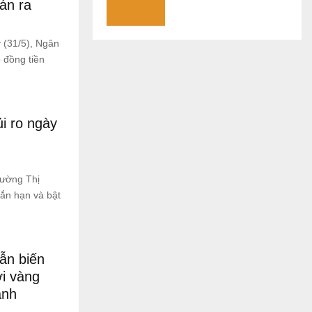
án ra
 (31/5), Ngân
 đồng tiền
ủi ro ngày
rường Thị
gắn hạn và bật
ẫn biến
i vàng
ạnh