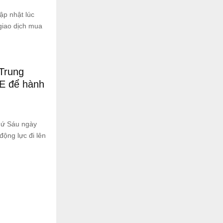
ập nhật lúc
giao dịch mua
Trung
CE để hành
hứ Sáu ngày
động lực đi lên