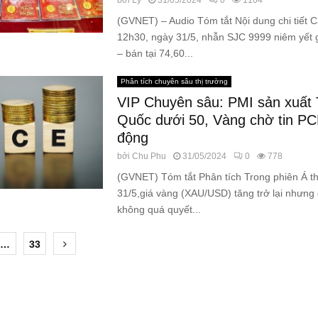
bởi
Lý
31/05/2024
0
1104
(GVNET) – Audio Tóm tắt Nội dung chi tiết C
12h30, ngày 31/5, nhẫn SJC 9999 niêm yết 
– bán tại 74,60...
Phân tích chuyên sâu thị trường
VIP Chuyên sâu: PMI sản xuất 
Quốc dưới 50, Vàng chờ tin P
động
bởi
Chu Phu
31/05/2024
0
778
(GVNET) Tóm tắt Phân tích Trong phiên Á t
31/5,giá vàng (XAU/USD) tăng trở lại nhưng 
không quá quyết...
…
33
ion