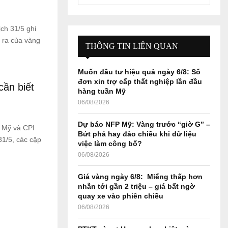
e
a
S
r
ch 31/5 ghi
c
E
 ra của vàng
h
THÔNG TIN LIÊN QUAN
f
A
o
Muốn đầu tư hiệu quả ngày 6/8: Số
r
R
đơn xin trợ cấp thất nghiệp lần đầu
cần biết
:
hàng tuần Mỹ
C
06/08/2026
H
Dự báo NFP Mỹ: Vàng trước “giờ G” –
 Mỹ và CPI
Bứt phá hay đảo chiều khi dữ liệu
31/5, các cặp
việc làm công bố?
06/08/2026
Giá vàng ngày 6/8: Miếng thấp hơn
nhẫn tới gần 2 triệu – giá bất ngờ
quay xe vào phiên chiều
06/08/2026