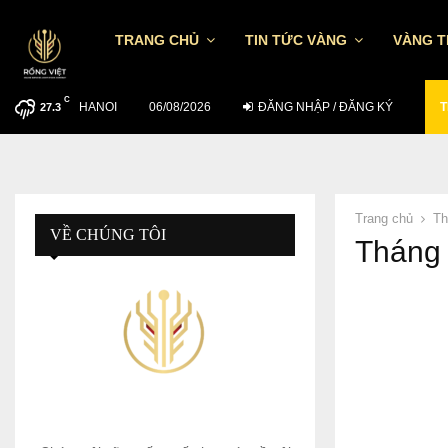
TRANG CHỦ
TIN TỨC VÀNG
VÀNG 
C
HANOI
MUỐN ĐẦU TƯ HIỆU QUẢ NGÀY 5/8…
06/08/2026
ĐĂNG NHẬP / ĐĂNG KÝ
T
27.3
Trang chủ
Th
VỀ CHÚNG TÔI
Tháng 