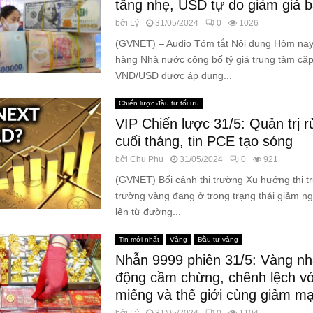
tăng nhẹ, USD tự do giảm giá b
bởi
Lý
31/05/2024
0
1026
(GVNET) – Audio Tóm tắt Nội dung Hôm nay
hàng Nhà nước công bố tỷ giá trung tâm cặp
VND/USD được áp dụng...
Chiến lược đầu tư tối ưu
VIP Chiến lược 31/5: Quản trị r
cuối tháng, tin PCE tạo sóng
bởi
Chu Phu
31/05/2024
0
921
(GVNET) Bối cảnh thị trường Xu hướng thị t
trường vàng đang ở trong trạng thái giảm n
lên từ đường...
Tin mới nhất
Vàng
Đầu tư vàng
Nhẫn 9999 phiên 31/5: Vàng nh
động cầm chừng, chênh lệch vớ
miếng và thế giới cùng giảm m