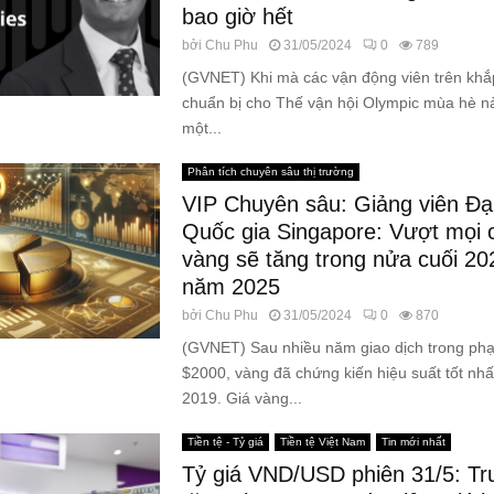
bao giờ hết
bởi
Chu Phu
31/05/2024
0
789
(GVNET) Khi mà các vận động viên trên khắp
chuẩn bị cho Thế vận hội Olympic mùa hè nà
một...
Phân tích chuyên sâu thị trường
VIP Chuyên sâu: Giảng viên Đạ
Quốc gia Singapore: Vượt mọi c
vàng sẽ tăng trong nửa cuối 20
năm 2025
bởi
Chu Phu
31/05/2024
0
870
(GVNET) Sau nhiều năm giao dịch trong phạ
$2000, vàng đã chứng kiến ​​hiệu suất tốt nh
2019. Giá vàng...
Tiền tệ - Tỷ giá
Tiền tệ Việt Nam
Tin mới nhất
Tỷ giá VND/USD phiên 31/5: Tr