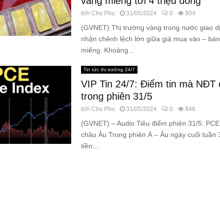
vàng miếng tới 4 triệu đồng
bởi
Chu Phu
31/05/2024
0
904
(GVNET) Thị trường vàng trong nước giao dị
nhận chênh lệch lớn giữa giá mua vào – bán
miếng. Khoảng...
Tin tức thị trường 24/7
VIP Tin 24/7: Điểm tin mà NĐT 
trong phiên 31/5
bởi
Chu Phu
31/05/2024
0
848
(GVNET) – Audio Tiêu điểm phiên 31/5: PCE
châu Âu Trong phiên Á – Âu ngày cuối tuần 
tiền...