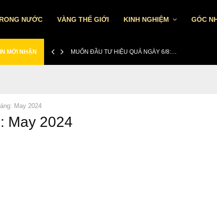
TRONG NƯỚC
VÀNG THẾ GIỚI
KINH NGHIỆM
GÓC NH
IN MỚI NHẬN
MUỐN ĐẦU TƯ HIỆU QUẢ NGÀY 6/8:…
áng: May 2024
: May 2024