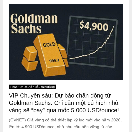
Phân tích chuyên sâu thị trường
VIP Chuyên sâu: Dự báo chấn động từ
Goldman Sachs: Chỉ cần một cú hích nhỏ,
vàng sẽ “bay” qua mốc 5.000 USD/ounce!
(GVNET) Giá vàng có thể thiết lập kỷ lục mới vào năm 2026,
lên tới 4.900 USD/ounce, nhờ nhu cầu bền vững từ các