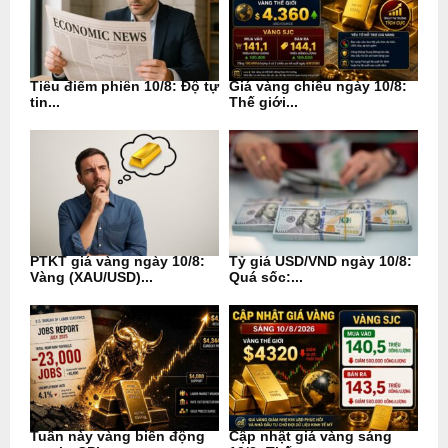
Tiêu điểm phiên 10/8: Độ tự
Giá vàng chiều ngày 10/8:
tin...
Thế giới...
PTKT giá vàng ngày 10/8:
Tỷ giá USD/VND ngày 10/8:
Vàng (XAU/USD)...
Quá sốc:...
Tuần này vàng biến động
Cập nhật giá vàng sáng