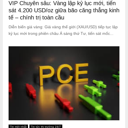
VIP Chuyên sâu: Vàng lập kỷ lục mới, tiến
sát 4.200 USD/oz giữa bão căng thẳng kinh
tế – chính trị toàn cầu
Diễn biến giá vàng: Giá vàng thế giới (XAU/USD) tiếp tục lập
kỷ lục mới trong phiên châu Á sáng thứ Tư, tiến sát mốc...
Tin mới nhất
Tin tức thị trường 24/7