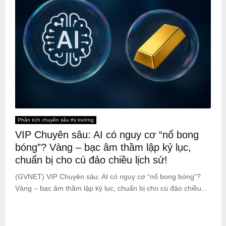
Phân tích chuyên sâu thị trường
VIP Chuyên sâu: AI có nguy cơ “nổ bong
bóng”? Vàng – bạc âm thầm lập kỷ lục,
chuẩn bị cho cú đảo chiều lịch sử!
(GVNET) VIP Chuyên sâu: AI có nguy cơ “nổ bong bóng”?
Vàng – bạc âm thầm lập kỷ lục, chuẩn bị cho cú đảo chiều...