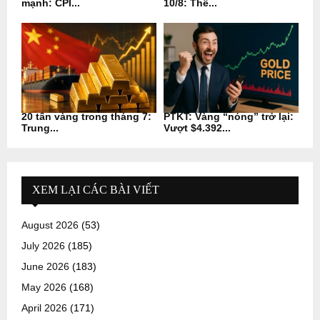
mạnh: CPI...
10/8: Thế...
20 tấn vàng trong tháng 7:
PTKT: Vàng “nóng” trở lại:
Trung...
Vượt $4.392...
XEM LẠI CÁC BÀI VIẾT
August 2026
(53)
July 2026
(185)
June 2026
(183)
May 2026
(168)
April 2026
(171)