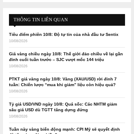
S
r
c
E
h
THÔNG TIN LIÊN QUAN
f
A
o
Tiêu điểm phiên 10/8: Độ tự tin của nhà đầu tư Sentix
r
R
10/08/2026
:
C
Giá vàng chiều ngày 10/8: Thế giới đảo chiều về lại gần
đỉnh cuối tuần trước – SJC vượt mốc 144 triệu
H
10/08/2026
PTKT giá vàng ngày 10/8: Vàng (XAU/USD) rời đỉnh 7
tuần: Chiến lược “mua khi giảm” liệu còn hiệu quả?
10/08/2026
Tỷ giá USD/VND ngày 10/8: Quá sốc: Các NHTM giảm
sâu giá USD dù TGTT tăng dựng đứng
10/08/2026
Tuần này vàng biến động mạnh: CPI Mỹ sẽ quyết định