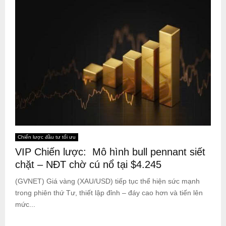
Chiến lược đầu tư tối ưu
VIP Chiến lược: Mô hình bull pennant siết
chặt – NĐT chờ cú nổ tại $4.245
(GVNET) Giá vàng (XAU/USD) tiếp tục thể hiện sức mạnh
trong phiên thứ Tư, thiết lập đỉnh – đáy cao hơn và tiến lên
mức...