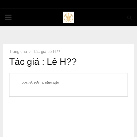
PRIMARY
MENU
Trang chủ
Tác giả
Lê H??
Tác giả :
Lê H??
224 Bài viết
-
0 Bình luận