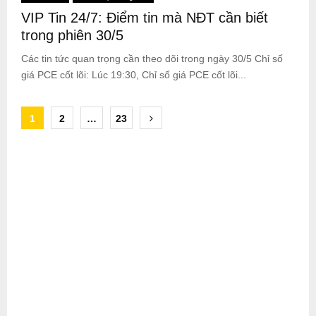
VIP Tin 24/7: Điểm tin mà NĐT cần biết
trong phiên 30/5
Các tin tức quan trọng cần theo dõi trong ngày 30/5 Chỉ số
giá PCE cốt lõi: Lúc 19:30, Chỉ số giá PCE cốt lõi...
Posts
1
2
…
23
pagination