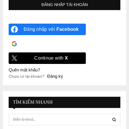
Đăng nhập với
Facebook
Đăng nhập với
Google
Continue with
X
Quên mật khẩu?
Đăng ký
Chưa có tài khoản?
TÌM KIẾM NHANH
S
e
a