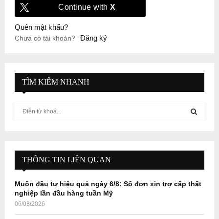
Continue with
X
Quên mật khẩu?
Đăng ký
Chưa có tài khoản?
TÌM KIẾM NHANH
S
e
a
S
r
c
E
h
THÔNG TIN LIÊN QUAN
f
A
o
Muốn đầu tư hiệu quả ngày 6/8: Số đơn xin trợ cấp thất
r
R
nghiệp lần đầu hàng tuần Mỹ
:
06/08/2026
C