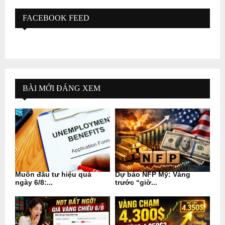
FACEBOOK FEED
BÀI MỚI ĐÁNG XEM
Muốn đầu tư hiệu quả
Dự báo NFP Mỹ: Vàng
ngày 6/8:...
trước “giờ...