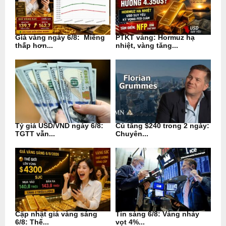
Giá vàng ngày 6/8: Miếng
PTKT vàng: Hormuz hạ
thấp hơn...
nhiệt, vàng tăng...
Tỷ giá USD/VND ngày 6/8:
Cú tăng $240 trong 2 ngày:
TGTT vẫn...
Chuyên...
Cập nhật giá vàng sáng
Tin sáng 6/8: Vàng nhảy
6/8: Thế...
vọt 4%...