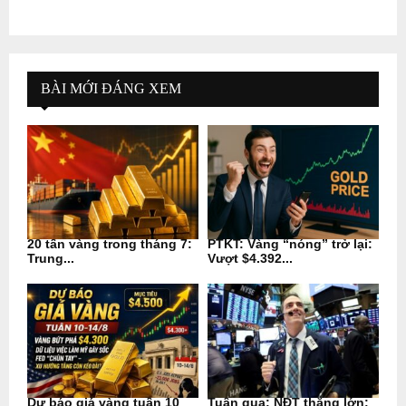
BÀI MỚI ĐÁNG XEM
20 tấn vàng trong tháng 7:
PTKT: Vàng “nóng” trở lại:
Trung...
Vượt $4.392...
Dự báo giá vàng tuần 10
Tuần qua: NĐT thắng lớn: