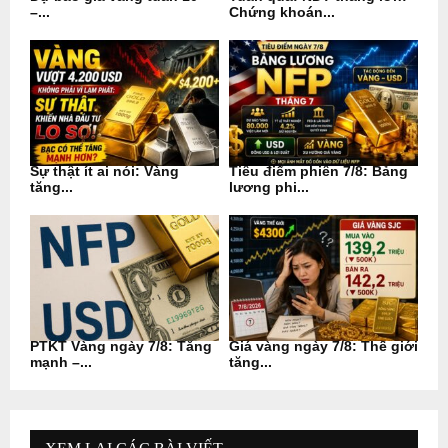
–...
Chứng khoán...
Sự thật ít ai nói: Vàng
Tiêu điểm phiên 7/8: Bảng
tăng...
lương phi...
PTKT Vàng ngày 7/8: Tăng
Giá vàng ngày 7/8: Thế giới
mạnh –...
tăng...