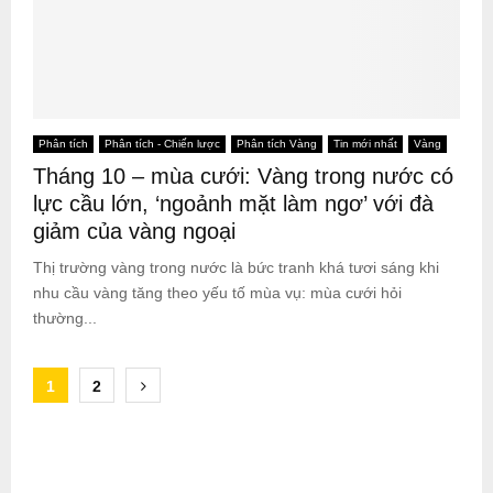
Phân tích
Phân tích - Chiến lược
Phân tích Vàng
Tin mới nhất
Vàng
Tháng 10 – mùa cưới: Vàng trong nước có
lực cầu lớn, ‘ngoảnh mặt làm ngơ’ với đà
giảm của vàng ngoại
Thị trường vàng trong nước là bức tranh khá tươi sáng khi
nhu cầu vàng tăng theo yếu tố mùa vụ: mùa cưới hỏi
thường...
Posts
1
2
pagination