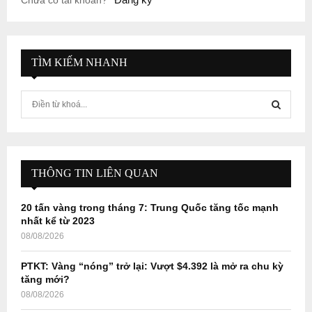
TÌM KIẾM NHANH
S
e
a
S
r
c
E
h
THÔNG TIN LIÊN QUAN
f
A
o
20 tấn vàng trong tháng 7: Trung Quốc tăng tốc mạnh
r
R
nhất kể từ 2023
:
08/08/2026
C
PTKT: Vàng “nóng” trở lại: Vượt $4.392 là mở ra chu kỳ
H
tăng mới?
08/08/2026