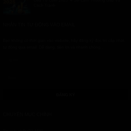
Đầu Tư Coin 2025: 4 Sai Lầm Thường Gặp Và
Cách Tránh
NHẬN TIN TỰ ĐỘNG VÀO EMAIL
Bạn không có thời gian vào website, hãy đăng ký đọc tin cập nhật
tự động qua email. Dễ dàng, tiện lợi và nhanh chóng...
CHUYÊN MỤC CHÍNH
Tin mới nhất
(21,158)