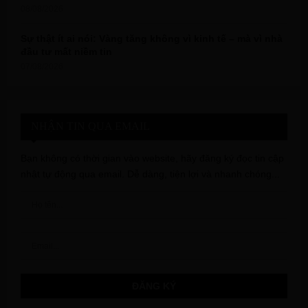
08/08/2026
Sự thật ít ai nói: Vàng tăng không vì kinh tế – mà vì nhà
đầu tư mất niềm tin
07/08/2026
NHẬN TIN QUA EMAIL
Bạn không có thời gian vào website, hãy đăng ký đọc tin cập
nhật tự động qua email. Dễ dàng, tiện lợi và nhanh chóng...