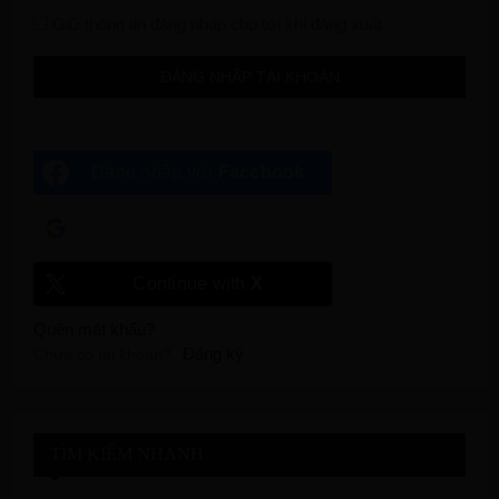
Giữ thông tin đăng nhập cho tới khi đăng xuất
Đăng nhập với
Facebook
Đăng nhập với
Google
Continue with
X
Quên mật khẩu?
Đăng ký
Chưa có tài khoản?
TÌM KIẾM NHANH