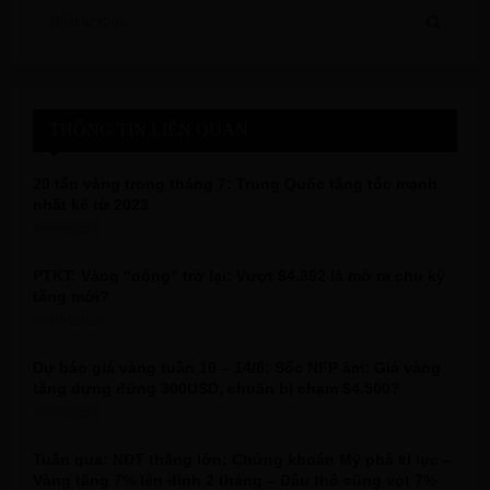
S
e
a
S
r
c
E
h
THÔNG TIN LIÊN QUAN
f
A
o
20 tấn vàng trong tháng 7: Trung Quốc tăng tốc mạnh
r
R
nhất kể từ 2023
:
08/08/2026
C
PTKT: Vàng “nóng” trở lại: Vượt $4.392 là mở ra chu kỳ
H
tăng mới?
08/08/2026
Dự báo giá vàng tuần 10 – 14/8: Sốc NFP âm: Giá vàng
tăng dựng đứng 300USD, chuẩn bị chạm $4.500?
08/08/2026
Tuần qua: NĐT thắng lớn: Chứng khoán Mỹ phá kỉ lục –
Vàng tăng 7% lên đỉnh 2 tháng – Dầu thô cũng vọt 7%