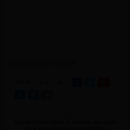
GIÁ VÀNG
NHẪN 9999
VÀNG NHẪN
CHIA SẺ
0
0
BÀI VIẾT TRƯỚC
HanaGold nhận đầu tư về giải pháp định danh
đồng vàng sử dụng công nghệ NFC