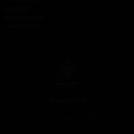
Vàng
(9,993)
Vàng thế giới
(4,339)
Chứng khoán
(3,837)
VỀ CHÚNG TÔI
Giavang.net giúp các nhà đầu tư, độc giả tiếp cận phong phú nhất
thông tin với thị trường vàng. Chúng tôi cũng rất muốn hợp tác về
nội dung, quảng bá thương hiệu của Doanh nghiệp kinh doanh
vàng, hợp tác với các trader trên trong và ngoài nước để phát triển