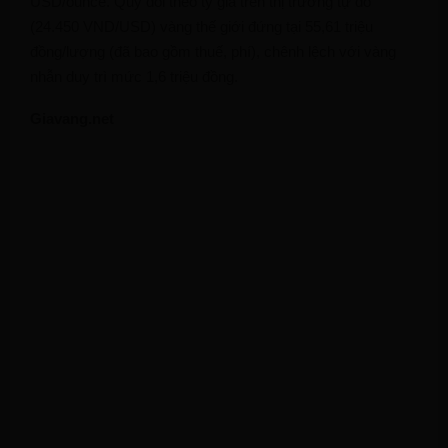
USD/ounce. Quy đổi theo tỷ giá trên thị trường tự do
(24.450 VND/USD) vàng thế giới đứng tại 55,61 triệu
đồng/lượng (đã bao gồm thuế, phí), chênh lệch với vàng
nhẫn duy trì mức 1,6 triệu đồng.
Giavang.net