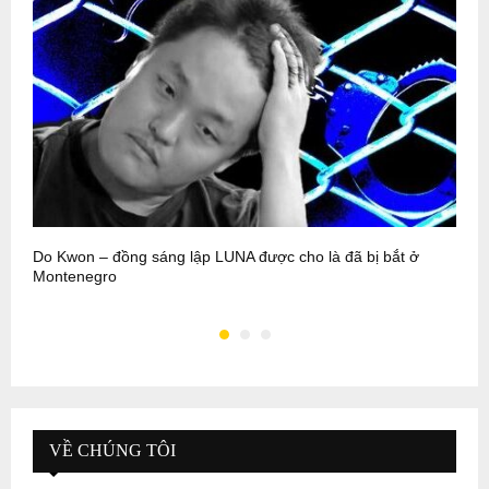
Do Kwon – đồng sáng lập LUNA được cho là đã bị bắt ở
“
Montenegro
m
VỀ CHÚNG TÔI