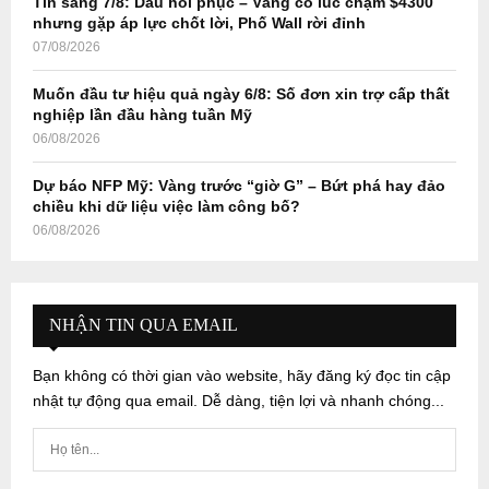
Tin sáng 7/8: Dầu hồi phục – Vàng có lúc chạm $4300
nhưng gặp áp lực chốt lời, Phố Wall rời đỉnh
07/08/2026
Muốn đầu tư hiệu quả ngày 6/8: Số đơn xin trợ cấp thất
nghiệp lần đầu hàng tuần Mỹ
06/08/2026
Dự báo NFP Mỹ: Vàng trước “giờ G” – Bứt phá hay đảo
chiều khi dữ liệu việc làm công bố?
06/08/2026
NHẬN TIN QUA EMAIL
Bạn không có thời gian vào website, hãy đăng ký đọc tin cập
nhật tự động qua email. Dễ dàng, tiện lợi và nhanh chóng...