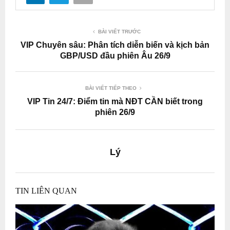
BÀI VIẾT TRƯỚC
VIP Chuyên sâu: Phân tích diễn biến và kịch bản
GBP/USD đầu phiên Âu 26/9
BÀI VIẾT TIẾP THEO
VIP Tin 24/7: Điểm tin mà NĐT CẦN biết trong
phiên 26/9
Lý
TIN LIÊN QUAN