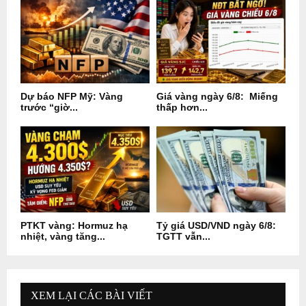
Dự báo NFP Mỹ: Vàng
Giá vàng ngày 6/8: Miếng
trước “giờ...
thấp hơn...
PTKT vàng: Hormuz hạ
Tỷ giá USD/VND ngày 6/8:
nhiệt, vàng tăng...
TGTT vẫn...
XEM LẠI CÁC BÀI VIẾT