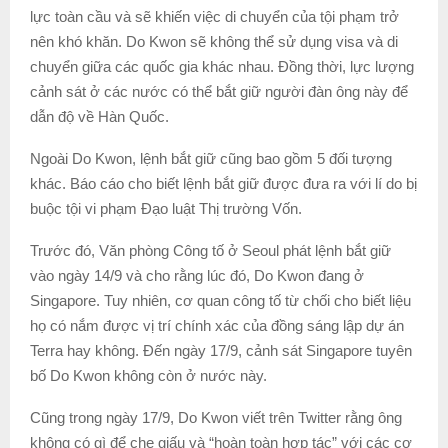
lực toàn cầu và sẽ khiến việc di chuyển của tội phạm trở
nên khó khăn. Do Kwon sẽ không thể sử dụng visa và di
chuyển giữa các quốc gia khác nhau. Đồng thời, lực lượng
cảnh sát ở các nước có thể bắt giữ người đàn ông này để
dẫn độ về Hàn Quốc.
Ngoài Do Kwon, lệnh bắt giữ cũng bao gồm 5 đối tượng
khác. Báo cáo cho biết lệnh bắt giữ được đưa ra với lí do bị
buộc tội vi phạm Đạo luật Thị trường Vốn.
Trước đó, Văn phòng Công tố ở Seoul phát lệnh bắt giữ
vào ngày 14/9 và cho rằng lúc đó, Do Kwon đang ở
Singapore. Tuy nhiên, cơ quan công tố từ chối cho biết liệu
họ có nắm được vị trí chính xác của đồng sáng lập dự án
Terra hay không. Đến ngày 17/9, cảnh sát Singapore tuyên
bố Do Kwon không còn ở nước này.
Cũng trong ngày 17/9, Do Kwon viết trên Twitter rằng ông
không có gì để che giấu và “hoàn toàn hợp tác” với các cơ