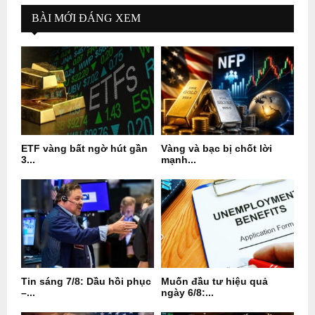
BÀI MỚI ĐÁNG XEM
ETF vàng bất ngờ hút gần
Vàng và bạc bị chốt lời
3...
mạnh...
Tin sáng 7/8: Dầu hồi phục
Muốn đầu tư hiệu quả
–...
ngày 6/8:...