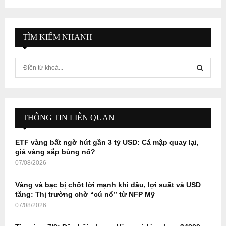
TÌM KIẾM NHANH
S
e
a
S
r
c
E
h
THÔNG TIN LIÊN QUAN
f
A
o
ETF vàng bất ngờ hút gần 3 tỷ USD: Cá mập quay lại,
r
R
giá vàng sắp bùng nổ?
:
07/08/2026
C
Vàng và bạc bị chốt lời mạnh khi dầu, lợi suất và USD
H
tăng: Thị trường chờ “cú nổ” từ NFP Mỹ
07/08/2026