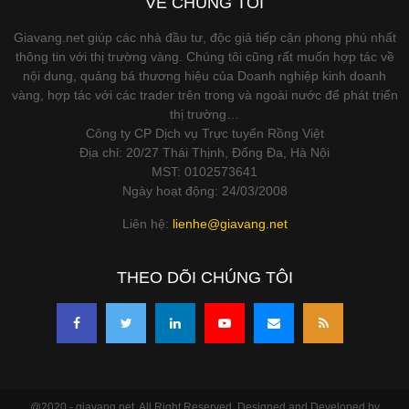
VỀ CHÚNG TÔI
Giavang.net giúp các nhà đầu tư, độc giả tiếp cận phong phú nhất
thông tin với thị trường vàng. Chúng tôi cũng rất muốn hợp tác về
nội dung, quảng bá thương hiệu của Doanh nghiệp kinh doanh
vàng, hợp tác với các trader trên trong và ngoài nước để phát triển
thị trường…
Công ty CP Dịch vụ Trực tuyến Rồng Việt
Địa chỉ: 20/27 Thái Thịnh, Đống Đa, Hà Nội
MST: 0102573641
Ngày hoạt động: 24/03/2008
Liên hệ:
lienhe@giavang.net
THEO DÕI CHÚNG TÔI
@2020 - giavang.net. All Right Reserved. Designed and Developed by