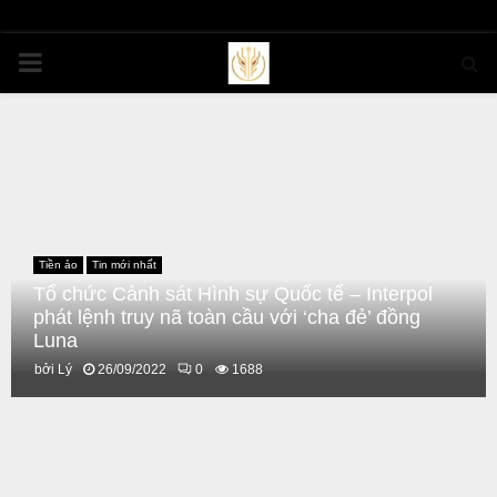
PRIMARY
MENU
Tiền ảo
Tin mới nhất
Tổ chức Cảnh sát Hình sự Quốc tế – Interpol
phát lệnh truy nã toàn cầu với ‘cha đẻ’ đồng
Luna
bởi
Lý
26/09/2022
0
1688