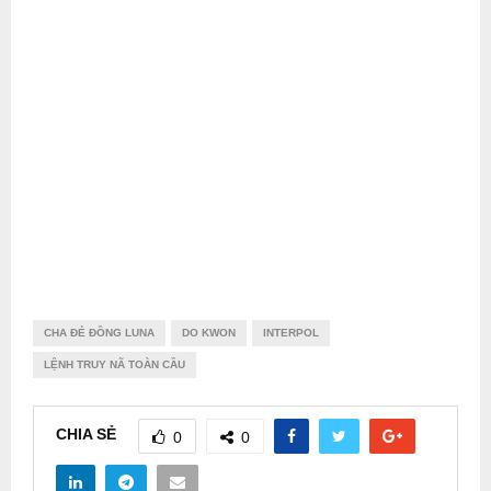
CHA ĐẺ ĐỒNG LUNA
DO KWON
INTERPOL
LỆNH TRUY NÃ TOÀN CẦU
CHIA SẺ
0
0