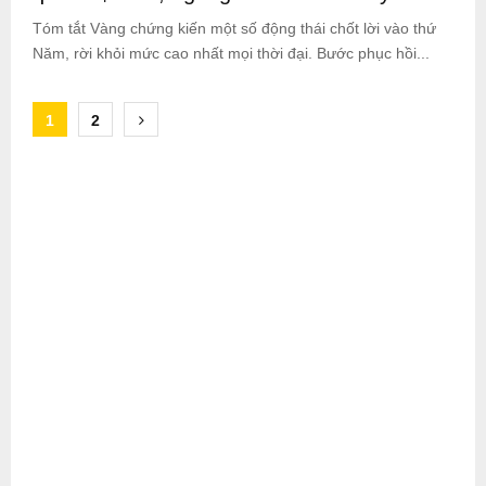
Tóm tắt Vàng chứng kiến một số động thái chốt lời vào thứ
Năm, rời khỏi mức cao nhất mọi thời đại. Bước phục hồi...
Posts
1
2
pagination