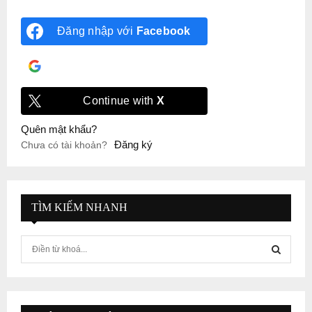
Đăng nhập với
Facebook
Đăng nhập với
Google
Continue with
X
Quên mật khẩu?
Đăng ký
Chưa có tài khoản?
TÌM KIẾM NHANH
S
e
a
S
r
c
E