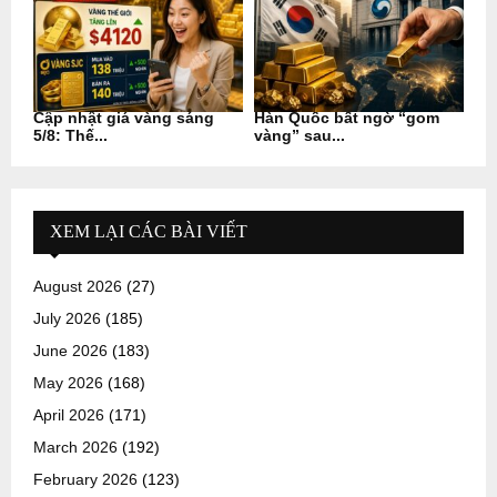
Cập nhật giá vàng sáng
Hàn Quốc bất ngờ “gom
5/8: Thế...
vàng” sau...
XEM LẠI CÁC BÀI VIẾT
August 2026
(27)
July 2026
(185)
June 2026
(183)
May 2026
(168)
April 2026
(171)
March 2026
(192)
February 2026
(123)