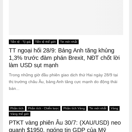
Tiền tệ - Tỷ giá
Tiền tệ thế giới
Tin mới nhất
TT ngoại hối 28/9: Bảng Anh tăng khủng
1,3% trước đàm phán Brexit, NĐT chốt lời
làm USD sụt mạnh
Trong những giờ đầu phiên giao dịch thứ Hai ngày 28/9 tại
thị trường châu Âu, bảng Anh tăng cực mạnh do động thái
bán...
Phân tích
Phân tích - Chiến lược
Phân tích Vàng
Tin mới nhất
Vàng
Vàng thế giới
PTKT vàng phiên Âu 30/7: (XAU/USD) neo
quanh $1950, ngóng tin GDP của Mỹ