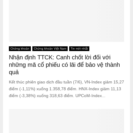
Chứng khoán
Chứng khoán Việt Nam
Tin mới nhất
Nhận định TTCK: Canh chốt lời đối với
những mã cổ phiếu có lãi để bảo vệ thành
quả
Kết thúc phiên giao dịch đầu tuần (7/6), VN-Index giảm 15,27
điểm (-1,11%) xuống 1.358,78 điểm. HNX-Index giảm 11,13
điểm (-3,38%) xuống 318,63 điểm. UPCoM-Index...