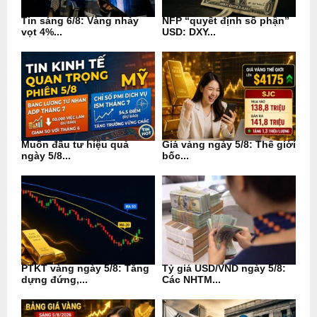
Tin sáng 6/8: Vàng nhảy
NFP “quyết định số phận”
vọt 4%...
USD: DXY...
Muốn đầu tư hiệu quả
Giá vàng ngày 5/8: Thế giới
ngày 5/8...
bốc...
PTKT vàng ngày 5/8: Tăng
Tỷ giá USD/VND ngày 5/8:
dựng đứng,...
Các NHTM...