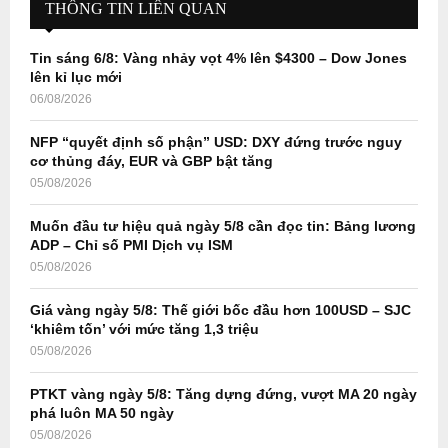
h
THÔNG TIN LIÊN QUAN
f
A
o
Tin sáng 6/8: Vàng nhảy vọt 4% lên $4300 – Dow Jones
r
R
lên kỉ lục mới
:
06/08/2026
C
NFP “quyết định số phận” USD: DXY đứng trước nguy
H
cơ thủng đáy, EUR và GBP bật tăng
05/08/2026
Muốn đầu tư hiệu quả ngày 5/8 cần đọc tin: Bảng lương
ADP – Chỉ số PMI Dịch vụ ISM
05/08/2026
Giá vàng ngày 5/8: Thế giới bốc đầu hơn 100USD – SJC
‘khiêm tốn’ với mức tăng 1,3 triệu
05/08/2026
PTKT vàng ngày 5/8: Tăng dựng đứng, vượt MA 20 ngày
phá luôn MA 50 ngày
05/08/2026