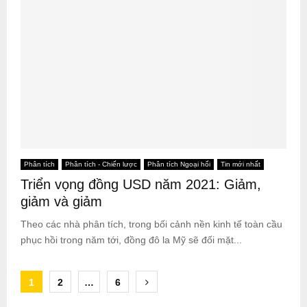
Phân tích
Phân tích - Chiến lược
Phân tích Ngoại hối
Tin mới nhất
Triển vọng đồng USD năm 2021: Giảm,
giảm và giảm
Theo các nhà phân tích, trong bối cảnh nền kinh tế toàn cầu
phục hồi trong năm tới, đồng đô la Mỹ sẽ đối mặt...
Posts
1
2
…
6
pagination