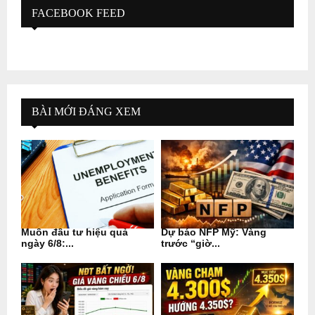
FACEBOOK FEED
BÀI MỚI ĐÁNG XEM
Muốn đầu tư hiệu quả
Dự báo NFP Mỹ: Vàng
ngày 6/8:...
trước “giờ...