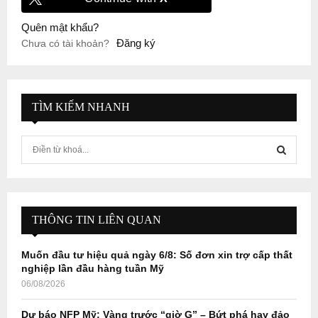
Quên mật khẩu?
Đăng ký
Chưa có tài khoản?
TÌM KIẾM NHANH
S
e
a
S
r
c
E
h
THÔNG TIN LIÊN QUAN
f
A
o
Muốn đầu tư hiệu quả ngày 6/8: Số đơn xin trợ cấp thất
r
R
nghiệp lần đầu hàng tuần Mỹ
:
06/08/2026
C
Dự báo NFP Mỹ: Vàng trước “giờ G” – Bứt phá hay đảo