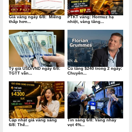
Giá vàng ngày 6/8: Miếng
PTKT vàng: Hormuz hạ
thấp hơn...
nhiệt, vàng tăng...
Tỷ giá USD/VND ngày 6/8:
Cú tăng $240 trong 2 ngày:
TGTT vẫn...
Chuyên...
Cập nhật giá vàng sáng
Tin sáng 6/8: Vàng nhảy
6/8: Thế...
vọt 4%...