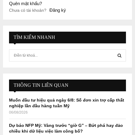
Quên mật khẩu?
Đăng ký
Chưa có tài khoản?
TÌM KIẾM NHANH
S
e
a
S
r
c
E
h
THÔNG TIN LIÊN QUAN
f
A
o
Muốn đầu tư hiệu quả ngày 6/8: Số đơn xin trợ cấp thất
r
R
nghiệp lần đầu hàng tuần Mỹ
:
06/08/2026
C
Dự báo NFP Mỹ: Vàng trước “giờ G” – Bứt phá hay đảo
H
chiều khi dữ liệu việc làm công bố?