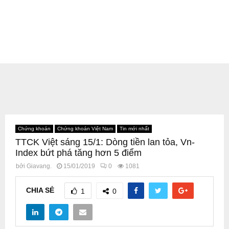
Chứng khoán
Chứng khoán Việt Nam
Tin mới nhất
TTCK Việt sáng 15/1: Dòng tiền lan tỏa, Vn-
Index bứt phá tăng hơn 5 điểm
bởi
Giavang.
15/01/2019
0
1081
CHIA SẺ
1
0