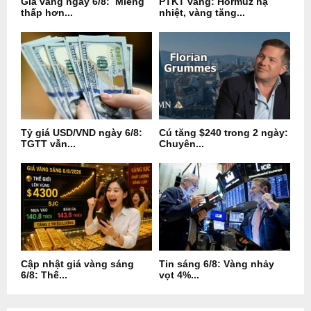
Giá vàng ngày 6/8: Miếng
PTKT vàng: Hormuz hạ
thấp hơn...
nhiệt, vàng tăng...
Tỷ giá USD/VND ngày 6/8:
Cú tăng $240 trong 2 ngày:
TGTT vẫn...
Chuyên...
Cập nhật giá vàng sáng
Tin sáng 6/8: Vàng nhảy
6/8: Thế...
vọt 4%...