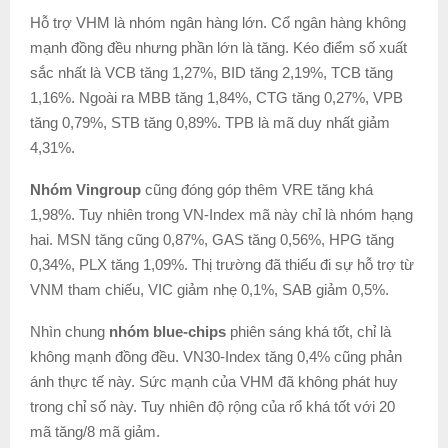
Hỗ trợ VHM là nhóm ngân hàng lớn. Cổ ngân hàng không
mạnh đồng đều nhưng phần lớn là tăng. Kéo điểm số xuất
sắc nhất là VCB tăng 1,27%, BID tăng 2,19%, TCB tăng
1,16%. Ngoài ra MBB tăng 1,84%, CTG tăng 0,27%, VPB
tăng 0,79%, STB tăng 0,89%. TPB là mã duy nhất giảm
4,31%.
Nhóm Vingroup
cũng đóng góp thêm VRE tăng khá
1,98%. Tuy nhiên trong VN-Index mã này chỉ là nhóm hạng
hai. MSN tăng cũng 0,87%, GAS tăng 0,56%, HPG tăng
0,34%, PLX tăng 1,09%. Thị trường đã thiếu đi sự hỗ trợ từ
VNM tham chiếu, VIC giảm nhẹ 0,1%, SAB giảm 0,5%.
Nhìn chung
nhóm blue-chips
phiên sáng khá tốt, chỉ là
không mạnh đồng đều. VN30-Index tăng 0,4% cũng phản
ánh thực tế này. Sức mạnh của VHM đã không phát huy
trong chỉ số này. Tuy nhiên độ rộng của rổ khá tốt với 20
mã tăng/8 mã giảm.