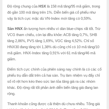
Độ rộng chung của
HSX
là 158 mã tăng/95 mã giảm, trong
đó gần 100 mã tăng trên 1%. Diễn biến giá cổ phiếu như
vậy là tích cực mặc dù VN-Index mới tăng có 0,59%.
Sàn HNX
ấn tượng hơn nhiều vì dàn blue-chips rất tốt. Trừ
VCG tham chiếu, còn lại đều khỏe: ACB tăng 0,7%, SHB
tăng 2,86%, PVS tăng 1,69%, VGC tăng 4,52%. Chỉ số
HNX30 đang tăng tới 1,38% dù cũng chỉ có 10 mã tăng/10
mã giảm. HNX-Index tăng 0,91% với 61 mã tăng/46 mã
giảm.
Điểm tích cực chính của phiên sáng nay chính là có các cổ
phiếu trụ dẫn dắt trên cả hai sàn. Trụ làm nhiệm vụ đẩy chỉ
số rõ rệt hơn kéo theo sức lan tỏa tăng giá ra các nhóm
khác. Độ rộng rất tốt phản ánh diễn biến tăng giá đang lan
rộng.
Thanh khoản cũng được cải thiện dù chưa nhiều. Tổng giá