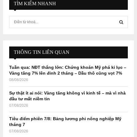
TÌM KIẾM NHANH
S
e
a
S
r
c
E
h
THÔNG TIN LIÊN QUAN
f
A
o
Tuần qua: NĐT thắng lớn: Chứng khoán Mỹ phá kỉ lục –
r
R
Vàng tăng 7% lên đỉnh 2 tháng – Dầu thô cũng vọt 7%
:
08/08/2026
C
Sự thật ít ai nói: Vàng tăng không vì kinh tế – mà vì nhà
H
đầu tư mất niềm tin
07/08/2026
Tiêu điểm phiên 7/8: Bảng lương phi nông nghiệp Mỹ
tháng 7
07/08/2026