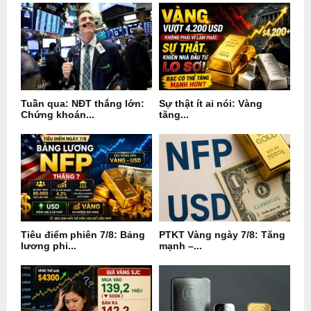
Tuần qua: NĐT thắng lớn:
Sự thật ít ai nói: Vàng
Chứng khoán...
tăng...
Tiêu điểm phiên 7/8: Bảng
PTKT Vàng ngày 7/8: Tăng
lương phi...
mạnh –...