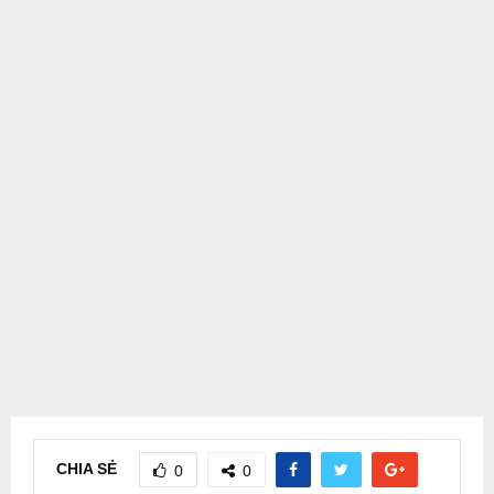
CHIA SẺ
0
0