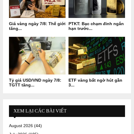
Giá vàng ngày 7/8: Thế giới
PTKT: Bạc chạm đỉnh ngắn
tăng...
hạn trước...
Tỷ giá USD/VND ngày 7/8:
ETF vàng bất ngờ hút gần
TGTT tăng...
3...
XEM LẠI CÁC BÀI VIẾT
August 2026
(44)