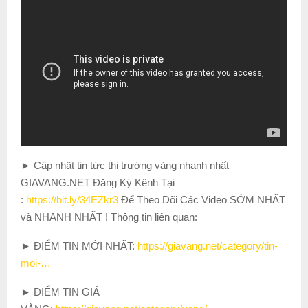
► Cập nhật tin tức thị trường vàng nhanh nhất
GIAVANG.NET Đăng Ký Kênh Tại
:
https://bit.ly/34EZkr3
Để Theo Dõi Các Video SỚM NHẤT
và NHANH NHẤT ! Thông tin liên quan:
► ĐIỂM TIN MỚI NHẤT:
https://giavang.net/category/tin-
moi-…
► ĐIỂM TIN GIÁ