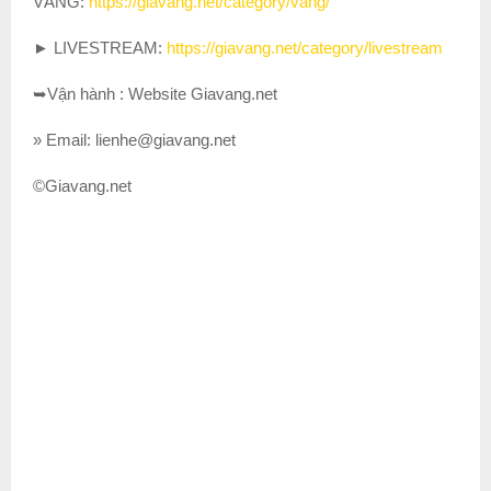
VÀNG:
https://giavang.net/category/vang/
► LIVESTREAM:
https://giavang.net/category/livestream
➥Vận hành : Website Giavang.net
» Email: lienhe@giavang.net
©Giavang.net