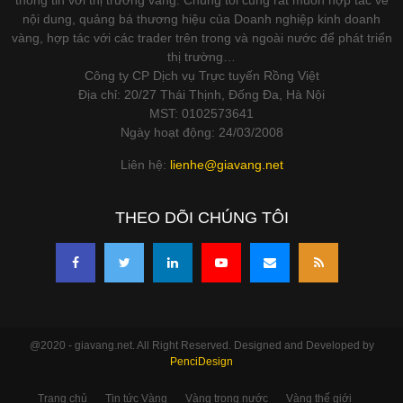
nội dung, quảng bá thương hiệu của Doanh nghiệp kinh doanh
vàng, hợp tác với các trader trên trong và ngoài nước để phát triển
thị trường…
Công ty CP Dịch vụ Trực tuyến Rồng Việt
Địa chỉ: 20/27 Thái Thịnh, Đống Đa, Hà Nội
MST: 0102573641
Ngày hoạt động: 24/03/2008
Liên hệ:
lienhe@giavang.net
THEO DÕI CHÚNG TÔI
@2020 - giavang.net. All Right Reserved. Designed and Developed by
PenciDesign
Trang chủ
Tin tức Vàng
Vàng trong nước
Vàng thế giới