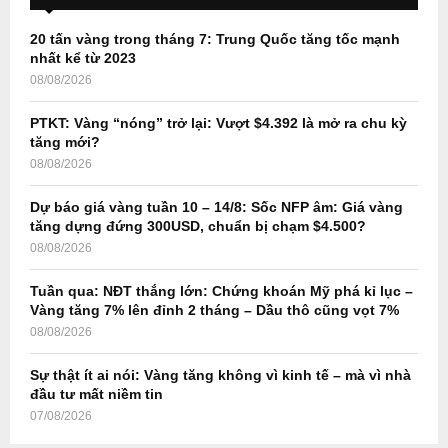
f
A
o
20 tấn vàng trong tháng 7: Trung Quốc tăng tốc mạnh
r
R
nhất kể từ 2023
:
08/08/2026
C
PTKT: Vàng “nóng” trở lại: Vượt $4.392 là mở ra chu kỳ
H
tăng mới?
08/08/2026
Dự báo giá vàng tuần 10 – 14/8: Sốc NFP âm: Giá vàng
tăng dựng đứng 300USD, chuẩn bị chạm $4.500?
08/08/2026
Tuần qua: NĐT thắng lớn: Chứng khoán Mỹ phá kỉ lục –
Vàng tăng 7% lên đỉnh 2 tháng – Dầu thô cũng vọt 7%
08/08/2026
Sự thật ít ai nói: Vàng tăng không vì kinh tế – mà vì nhà
đầu tư mất niềm tin
07/08/2026