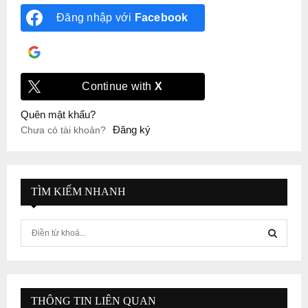
Đăng nhập với
Facebook
Đăng nhập với
Google
Continue with
X
Quên mật khẩu?
Đăng ký
Chưa có tài khoản?
TÌM KIẾM NHANH
S
e
a
S
r
c
E
h
THÔNG TIN LIÊN QUAN