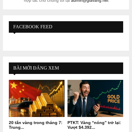
hợp tác cho chúng tôi tại
admin@giavang.net
FACEBOOK FEED
BÀI MỚI ĐÁNG XEM
20 tấn vàng trong tháng 7:
PTKT: Vàng “nóng” trở lại:
Trung...
Vượt $4.392...