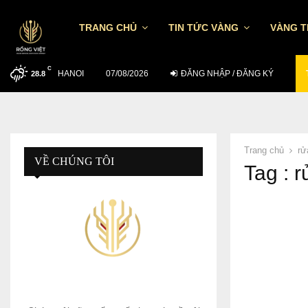
TRANG CHỦ
TIN TỨC VÀNG
VÀNG 
C
HANOI
CẬP NHẬT GIÁ VÀNG SÁNG 6/8: THẾ…
07/08/2026
ĐĂNG NHẬP / ĐĂNG KÝ
28.8
Trang chủ
rử
VỀ CHÚNG TÔI
Tag : r