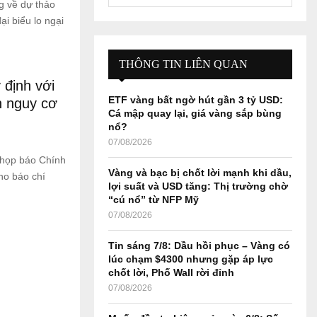
e
ng về dự thảo
a
ại biểu lo ngại
S
r
c
E
h
THÔNG TIN LIÊN QUAN
f
A
định với
o
ETF vàng bất ngờ hút gần 3 tỷ USD:
n nguy cơ
r
R
Cá mập quay lại, giá vàng sắp bùng
:
nổ?
C
07/08/2026
 họp báo Chính
H
Vàng và bạc bị chốt lời mạnh khi dầu,
ho báo chí
lợi suất và USD tăng: Thị trường chờ
“cú nổ” từ NFP Mỹ
07/08/2026
Tin sáng 7/8: Dầu hồi phục – Vàng có
lúc chạm $4300 nhưng gặp áp lực
chốt lời, Phố Wall rời đỉnh
07/08/2026