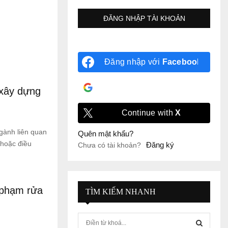
Đăng nhập với
Facebook
Đăng nhập với
Google
 xây dựng
Continue with
X
gành liên quan
Quên mật khẩu?
hoặc điều
Đăng ký
Chưa có tài khoản?
i phạm rửa
TÌM KIẾM NHANH
S