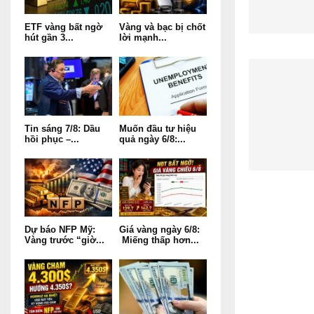
ETF vàng bất ngờ
Vàng và bạc bị chốt
hút gần 3...
lời mạnh...
Tin sáng 7/8: Dầu
Muốn đầu tư hiệu
hồi phục –...
quả ngày 6/8:...
Dự báo NFP Mỹ:
Giá vàng ngày 6/8:
Vàng trước “giờ...
Miếng thấp hơn...