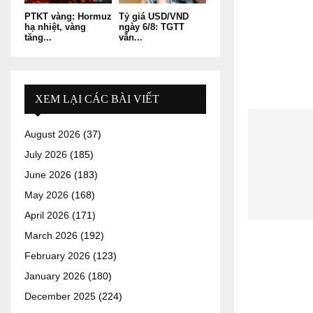
PTKT vàng: Hormuz
Tỷ giá USD/VND
hạ nhiệt, vàng
ngày 6/8: TGTT
tăng...
vẫn...
XEM LẠI CÁC BÀI VIẾT
August 2026
(37)
July 2026
(185)
June 2026
(183)
May 2026
(168)
April 2026
(171)
March 2026
(192)
February 2026
(123)
January 2026
(180)
December 2025
(224)