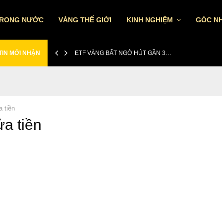
TRONG NƯỚC
VÀNG THẾ GIỚI
KINH NGHIỆM
GÓC NH
TIN MỚI NHẬN
ETF VÀNG BẤT NGỜ HÚT GẦN 3…
a tiền
ửa tiền