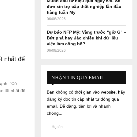
Muốn đầu tư hiệu quả ngày 6/8: Số
đơn xin trợ cấp thất nghiệp lần đầu
hàng tuần Mỹ
06/08/2026
Dự báo NFP Mỹ: Vàng trước “giờ G” –
Bứt phá hay đảo chiều khi dữ liệu
việc làm công bố?
06/08/2026
t nhất để
NHẬN TIN QUA EMAIL
mạnh: “Có
i tốt nhất để
Bạn không có thời gian vào website, hãy
đăng ký đọc tin cập nhật tự động qua
email. Dễ dàng, tiện lợi và nhanh
chóng...