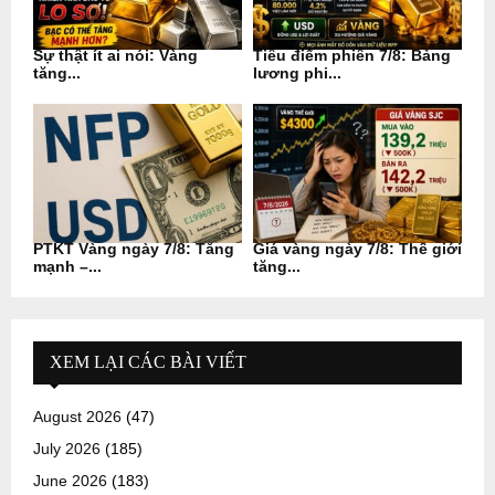
Sự thật ít ai nói: Vàng
Tiêu điểm phiên 7/8: Bảng
tăng...
lương phi...
PTKT Vàng ngày 7/8: Tăng
Giá vàng ngày 7/8: Thế giới
mạnh –...
tăng...
XEM LẠI CÁC BÀI VIẾT
August 2026
(47)
July 2026
(185)
June 2026
(183)