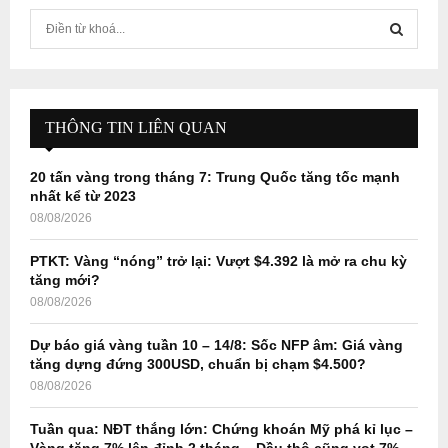
S
e
a
S
r
c
E
h
THÔNG TIN LIÊN QUAN
f
A
o
20 tấn vàng trong tháng 7: Trung Quốc tăng tốc mạnh
r
R
nhất kể từ 2023
:
08/08/2026
C
PTKT: Vàng “nóng” trở lại: Vượt $4.392 là mở ra chu kỳ
H
tăng mới?
08/08/2026
Dự báo giá vàng tuần 10 – 14/8: Sốc NFP âm: Giá vàng
tăng dựng đứng 300USD, chuẩn bị chạm $4.500?
08/08/2026
Tuần qua: NĐT thắng lớn: Chứng khoán Mỹ phá kỉ lục –