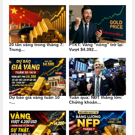
20 tấn vàng trong tháng 7:
PTKT: Vàng “nóng” trở lại:
Trung...
Vượt $4.392...
Dự báo giá vàng tuần 10
Tuần qua: NĐT thắng lớn:
–...
Chứng khoán...