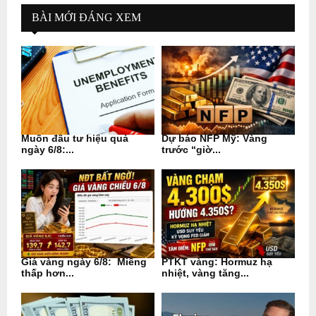
BÀI MỚI ĐÁNG XEM
Muốn đầu tư hiệu quả
Dự báo NFP Mỹ: Vàng
ngày 6/8:...
trước “giờ...
Giá vàng ngày 6/8: Miếng
PTKT vàng: Hormuz hạ
thấp hơn...
nhiệt, vàng tăng...