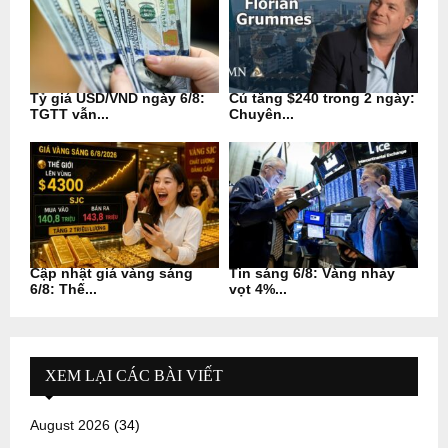
Tỷ giá USD/VND ngày 6/8:
Cú tăng $240 trong 2 ngày:
TGTT vẫn...
Chuyên...
Cập nhật giá vàng sáng
Tin sáng 6/8: Vàng nhảy
6/8: Thế...
vọt 4%...
XEM LẠI CÁC BÀI VIẾT
August 2026
(34)