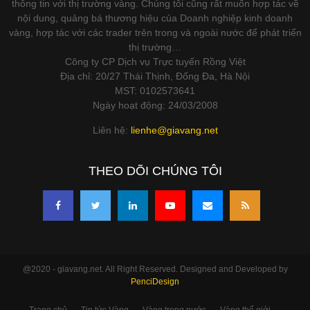
thông tin với thị trường vàng. Chúng tôi cũng rất muốn hợp tác về
nội dung, quảng bá thương hiệu của Doanh nghiệp kinh doanh
vàng, hợp tác với các trader trên trong và ngoài nước để phát triển
thị trường…
Công ty CP Dịch vụ Trực tuyến Rồng Việt
Địa chỉ: 20/27 Thái Thịnh, Đống Đa, Hà Nội
MST: 0102573641
Ngày hoạt động: 24/03/2008
Liên hệ:
lienhe@giavang.net
THEO DÕI CHÚNG TÔI
@2020 - giavang.net. All Right Reserved. Designed and Developed by
PenciDesign
Trang chủ
Tin tức Vàng
Vàng trong nước
Vàng thế giới