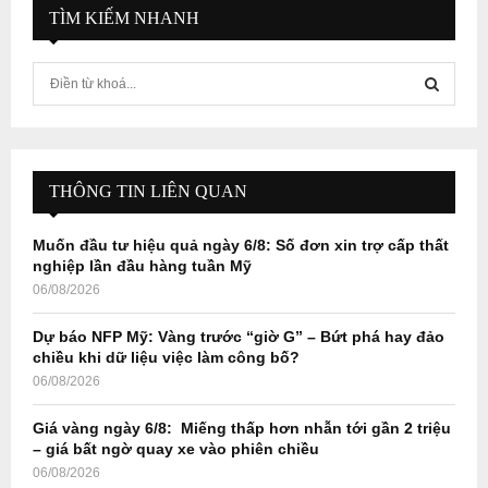
TÌM KIẾM NHANH
S
e
a
S
r
c
E
h
THÔNG TIN LIÊN QUAN
f
A
o
Muốn đầu tư hiệu quả ngày 6/8: Số đơn xin trợ cấp thất
r
R
nghiệp lần đầu hàng tuần Mỹ
:
06/08/2026
C
Dự báo NFP Mỹ: Vàng trước “giờ G” – Bứt phá hay đảo
H
chiều khi dữ liệu việc làm công bố?
06/08/2026
Giá vàng ngày 6/8: Miếng thấp hơn nhẫn tới gần 2 triệu
– giá bất ngờ quay xe vào phiên chiều
06/08/2026