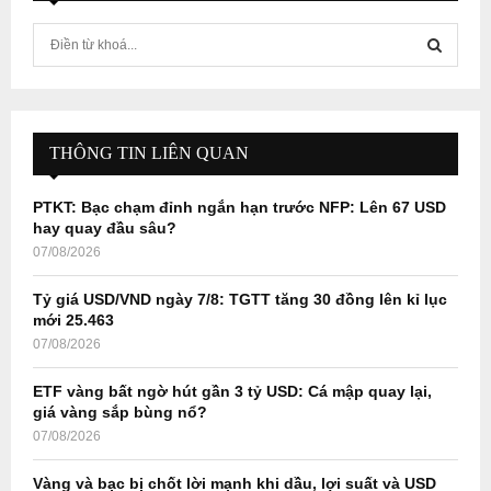
S
e
a
S
r
c
E
h
THÔNG TIN LIÊN QUAN
f
A
o
PTKT: Bạc chạm đỉnh ngắn hạn trước NFP: Lên 67 USD
r
R
hay quay đầu sâu?
:
07/08/2026
C
Tỷ giá USD/VND ngày 7/8: TGTT tăng 30 đồng lên kỉ lục
H
mới 25.463
07/08/2026
ETF vàng bất ngờ hút gần 3 tỷ USD: Cá mập quay lại,
giá vàng sắp bùng nổ?
07/08/2026
Vàng và bạc bị chốt lời mạnh khi dầu, lợi suất và USD