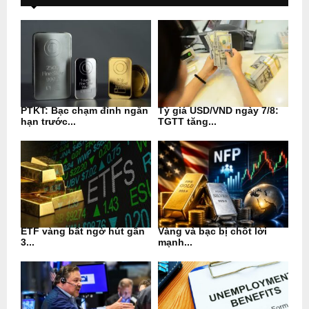
PTKT: Bạc chạm đỉnh ngắn
Tỷ giá USD/VND ngày 7/8:
hạn trước...
TGTT tăng...
ETF vàng bất ngờ hút gần
Vàng và bạc bị chốt lời
3...
mạnh...