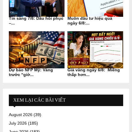
Tin sáng 7/8: Dầu hồi phục
Muốn đầu tư hiệu quả
–...
ngày 6/8:...
Dự báo NFP Mỹ: Vàng
Giá vàng ngày 6/8: Miếng
trước “giờ...
thấp hơn...
XEM LẠI CÁC BÀI VIẾT
August 2026
(39)
July 2026
(185)
June 2026
(183)