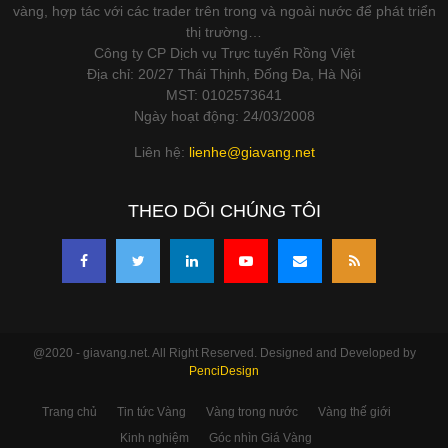
vàng, hợp tác với các trader trên trong và ngoài nước để phát triển
thị trường…
Công ty CP Dịch vụ Trực tuyến Rồng Việt
Địa chỉ: 20/27 Thái Thịnh, Đống Đa, Hà Nội
MST: 0102573641
Ngày hoạt động: 24/03/2008
Liên hệ:
lienhe@giavang.net
THEO DÕI CHÚNG TÔI
@2020 - giavang.net. All Right Reserved. Designed and Developed by
PenciDesign
Trang chủ
Tin tức Vàng
Vàng trong nước
Vàng thế giới
Kinh nghiệm
Góc nhìn Giá Vàng