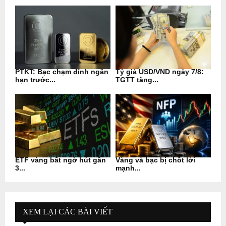
PTKT: Bạc chạm đỉnh ngắn
Tỷ giá USD/VND ngày 7/8:
hạn trước...
TGTT tăng...
ETF vàng bất ngờ hút gần
Vàng và bạc bị chốt lời
3...
mạnh...
XEM LẠI CÁC BÀI VIẾT