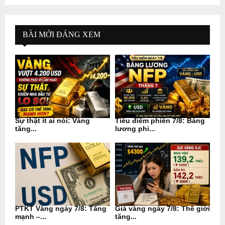
BÀI MỚI ĐÁNG XEM
Sự thật ít ai nói: Vàng
Tiêu điểm phiên 7/8: Bảng
tăng...
lương phi...
PTKT Vàng ngày 7/8: Tăng
Giá vàng ngày 7/8: Thế giới
mạnh –...
tăng...