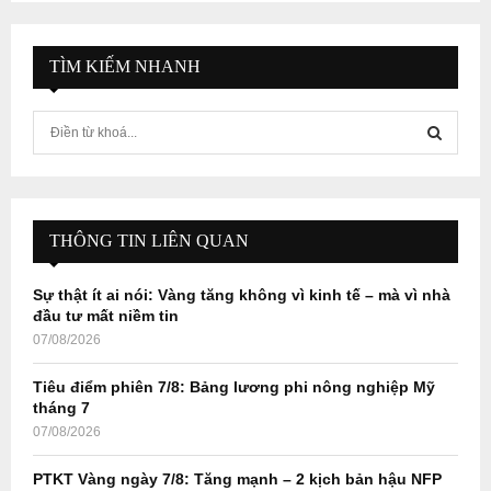
TÌM KIẾM NHANH
S
e
a
S
r
c
E
h
THÔNG TIN LIÊN QUAN
f
A
o
Sự thật ít ai nói: Vàng tăng không vì kinh tế – mà vì nhà
r
R
đầu tư mất niềm tin
:
07/08/2026
C
Tiêu điểm phiên 7/8: Bảng lương phi nông nghiệp Mỹ
H
tháng 7
07/08/2026
PTKT Vàng ngày 7/8: Tăng mạnh – 2 kịch bản hậu NFP