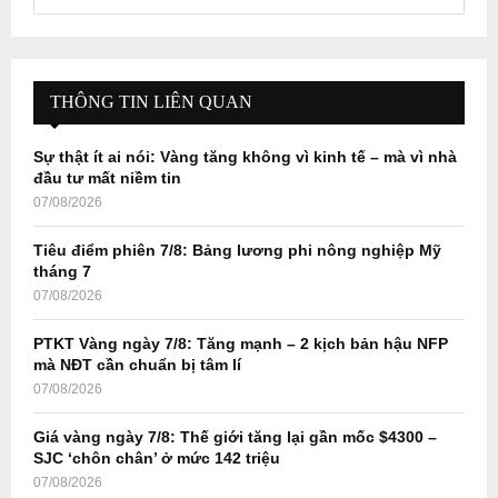
e
a
S
r
c
E
h
THÔNG TIN LIÊN QUAN
f
A
o
Sự thật ít ai nói: Vàng tăng không vì kinh tế – mà vì nhà
r
R
đầu tư mất niềm tin
:
07/08/2026
C
Tiêu điểm phiên 7/8: Bảng lương phi nông nghiệp Mỹ
H
tháng 7
07/08/2026
PTKT Vàng ngày 7/8: Tăng mạnh – 2 kịch bản hậu NFP
mà NĐT cần chuẩn bị tâm lí
07/08/2026
Giá vàng ngày 7/8: Thế giới tăng lại gần mốc $4300 –
SJC ‘chôn chân’ ở mức 142 triệu
07/08/2026