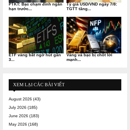
PTKT: Bạc chạm đỉnh ngắn
Tỷ giá USD/VND ngày 7/8:
hạn trước...
TGTT tăng...
ETF vàng bất ngờ hút gần
Vàng và bạc bị chốt lời
3...
mạnh...
XEM LẠI CÁC BÀI VIẾT
August 2026
(43)
July 2026
(185)
June 2026
(183)
May 2026
(168)