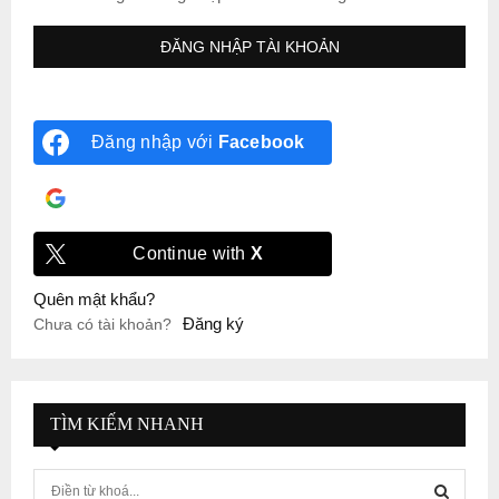
Đăng nhập với
Facebook
Đăng nhập với
Google
Continue with
X
Quên mật khẩu?
Đăng ký
Chưa có tài khoản?
TÌM KIẾM NHANH
S