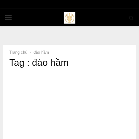
PRIMARY
MENU
Trang chủ
đào hầm
Tag : đào hầm