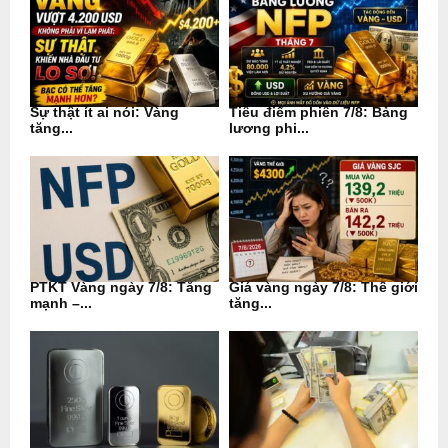
Sự thật ít ai nói: Vàng
Tiêu điểm phiên 7/8: Bảng
tăng...
lương phi...
PTKT Vàng ngày 7/8: Tăng
Giá vàng ngày 7/8: Thế giới
mạnh –...
tăng...