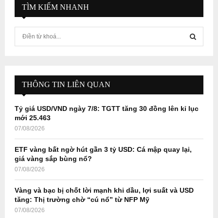
TÌM KIẾM NHANH
S
e
a
S
r
c
E
h
THÔNG TIN LIÊN QUAN
f
A
o
Tỷ giá USD/VND ngày 7/8: TGTT tăng 30 đồng lên kỉ lục
r
R
mới 25.463
:
07/08/2026
C
ETF vàng bất ngờ hút gần 3 tỷ USD: Cá mập quay lại,
H
giá vàng sắp bùng nổ?
07/08/2026
Vàng và bạc bị chốt lời mạnh khi dầu, lợi suất và USD
tăng: Thị trường chờ “cú nổ” từ NFP Mỹ
07/08/2026