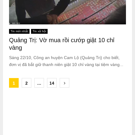
Tin mới nhất
Tin xã hội
Quảng Trị: Vờ mua rồi cướp giật 10 chỉ
vàng
Sáng 22/10, Công an huyện Cam Lộ (Quảng Trị) cho biết,
đơn vị đã bắt giữ thanh niên giật 10 chỉ vàng tại tiệm vàng...
Posts
1
2
…
14
pagination