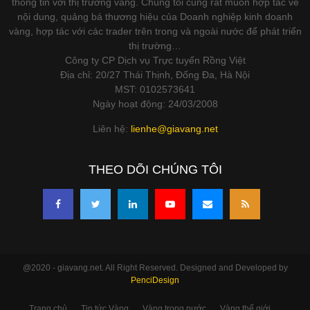
thông tin với thị trường vàng. Chúng tôi cũng rất muốn hợp tác về
nội dung, quảng bá thương hiệu của Doanh nghiệp kinh doanh
vàng, hợp tác với các trader trên trong và ngoài nước để phát triển
thị trường…
Công ty CP Dịch vụ Trực tuyến Rồng Việt
Địa chỉ: 20/27 Thái Thịnh, Đống Đa, Hà Nội
MST: 0102573641
Ngày hoạt động: 24/03/2008
Liên hệ:
lienhe@giavang.net
THEO DÕI CHÚNG TÔI
@2020 - giavang.net. All Right Reserved. Designed and Developed by
PenciDesign
Trang chủ
Tin tức Vàng
Vàng trong nước
Vàng thế giới