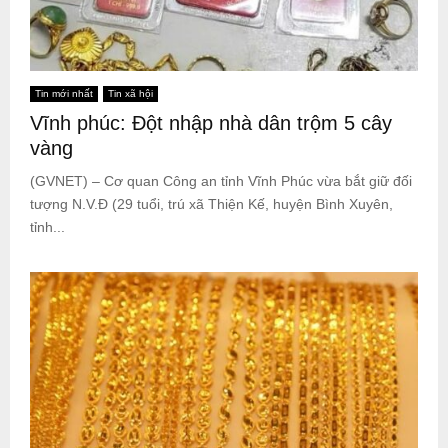
Tin mới nhất
Tin xã hội
Vĩnh phúc: Đột nhập nhà dân trộm 5 cây
vàng
(GVNET) – Cơ quan Công an tỉnh Vĩnh Phúc vừa bắt giữ đối
tượng N.V.Đ (29 tuổi, trú xã Thiện Kế, huyện Bình Xuyên,
tỉnh...