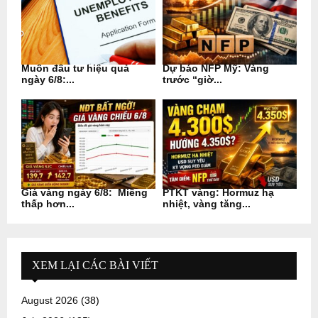
Muốn đầu tư hiệu quả
Dự báo NFP Mỹ: Vàng
ngày 6/8:...
trước “giờ...
Giá vàng ngày 6/8: Miếng
PTKT vàng: Hormuz hạ
thấp hơn...
nhiệt, vàng tăng...
XEM LẠI CÁC BÀI VIẾT
August 2026
(38)