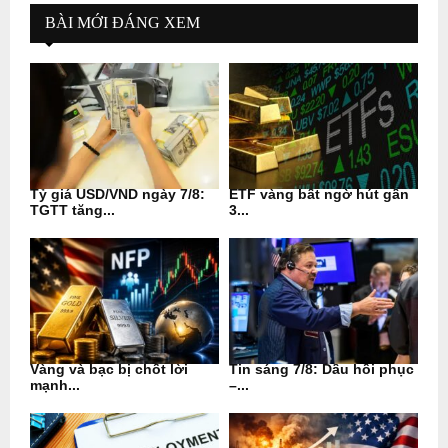
BÀI MỚI ĐÁNG XEM
Tỷ giá USD/VND ngày 7/8:
ETF vàng bất ngờ hút gần
TGTT tăng...
3...
Vàng và bạc bị chốt lời
Tin sáng 7/8: Dầu hồi phục
mạnh...
–...