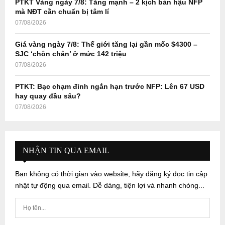
PTKT Vàng ngày 7/8: Tăng mạnh – 2 kịch bản hậu NFP
mà NĐT cần chuẩn bị tâm lí
07/08/2026
Giá vàng ngày 7/8: Thế giới tăng lại gần mốc $4300 –
SJC ‘chôn chân’ ở mức 142 triệu
07/08/2026
PTKT: Bạc chạm đỉnh ngắn hạn trước NFP: Lên 67 USD
hay quay đầu sâu?
07/08/2026
NHẬN TIN QUA EMAIL
Bạn không có thời gian vào website, hãy đăng ký đọc tin cập
nhật tự động qua email. Dễ dàng, tiện lợi và nhanh chóng...