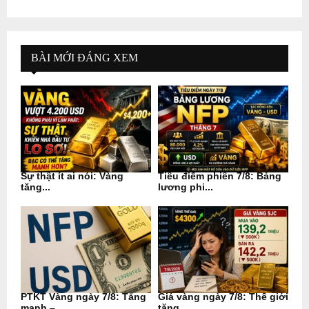
BÀI MỚI ĐÁNG XEM
Sự thật ít ai nói: Vàng
Tiêu điểm phiên 7/8: Bảng
tăng...
lương phi...
PTKT Vàng ngày 7/8: Tăng
Giá vàng ngày 7/8: Thế giới
mạnh –...
tăng...