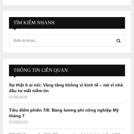
TÌM KIẾM NHANH
S
e
a
S
r
c
E
h
THÔNG TIN LIÊN QUAN
f
A
o
Sự thật ít ai nói: Vàng tăng không vì kinh tế – mà vì nhà
r
R
đầu tư mất niềm tin
:
07/08/2026
C
Tiêu điểm phiên 7/8: Bảng lương phi nông nghiệp Mỹ
H
tháng 7
07/08/2026