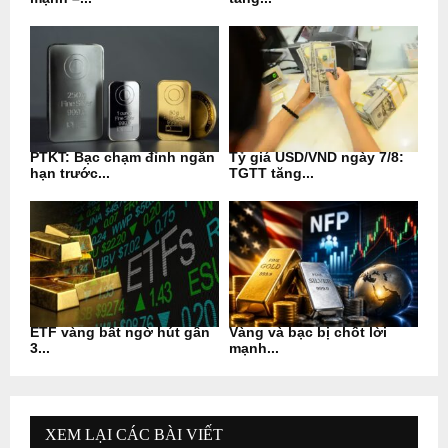
PTKT: Bạc chạm đỉnh ngắn
Tỷ giá USD/VND ngày 7/8:
hạn trước...
TGTT tăng...
ETF vàng bất ngờ hút gần
Vàng và bạc bị chốt lời
3...
mạnh...
XEM LẠI CÁC BÀI VIẾT