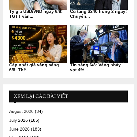
Tỷ giá USD/VND ngày 6/8:
Cú tăng $240 trong 2 ngày:
TGTT vẫn...
Chuyên...
Cập nhật giá vàng sáng
Tin sáng 6/8: Vàng nhảy
6/8: Thế...
vọt 4%...
XEM LẠI CÁC BÀI VIẾT
August 2026
(34)
July 2026
(185)
June 2026
(183)