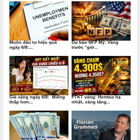
Muốn đầu tư hiệu quả
Dự báo NFP Mỹ: Vàng
ngày 6/8:...
trước “giờ...
Giá vàng ngày 6/8: Miếng
PTKT vàng: Hormuz hạ
thấp hơn...
nhiệt, vàng tăng...