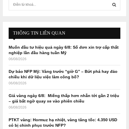
S
e
a
S
r
c
E
h
THÔNG TIN LIÊN QUAN
f
A
o
Muốn đầu tư hiệu quả ngày 6/8: Số đơn xin trợ cấp thất
r
R
nghiệp lần đầu hàng tuần Mỹ
:
06/08/2026
C
Dự báo NFP Mỹ: Vàng trước “giờ G” – Bứt phá hay đảo
H
chiều khi dữ liệu việc làm công bố?
06/08/2026
Giá vàng ngày 6/8: Miếng thấp hơn nhẫn tới gần 2 triệu
– giá bất ngờ quay xe vào phiên chiều
06/08/2026
PTKT vàng: Hormuz hạ nhiệt, vàng tăng tốc: 4.350 USD
có bị chinh phục trước NFP?