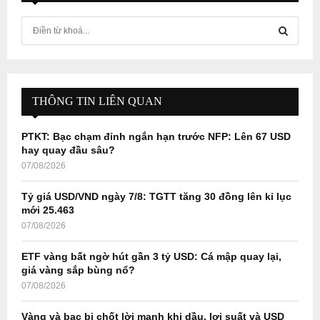
S
e
a
S
r
c
E
h
THÔNG TIN LIÊN QUAN
f
A
o
PTKT: Bạc chạm đỉnh ngắn hạn trước NFP: Lên 67 USD
r
R
hay quay đầu sâu?
:
07/08/2026
C
Tỷ giá USD/VND ngày 7/8: TGTT tăng 30 đồng lên kỉ lục
H
mới 25.463
07/08/2026
ETF vàng bất ngờ hút gần 3 tỷ USD: Cá mập quay lại,
giá vàng sắp bùng nổ?
07/08/2026
Vàng và bạc bị chốt lời mạnh khi dầu, lợi suất và USD