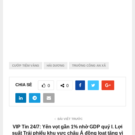
CƯỚP TIỆM VÀNG
HẢI DƯƠNG
TRƯỞNG CÔNG AN XÃ
CHIA SẺ
0
0
BÀI VIẾT TRƯỚC
VIP Tin 24/7: Yên vọt gần 1% nhờ GDP quý I. Lợi
suất Trái phiếu khu vực châu Á đồng loạt tăng vì