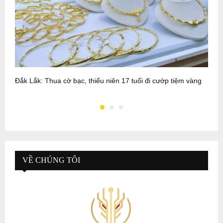
Đắk Lắk: Thua cờ bạc, thiếu niên 17 tuổi đi cướp tiệm vàng
B
VỀ CHÚNG TÔI