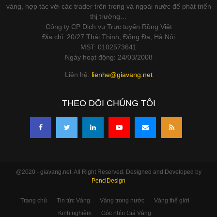
vàng, hợp tác với các trader trên trong và ngoài nước để phát triển
thị trường…
Công ty CP Dịch vụ Trực tuyến Rồng Việt
Địa chỉ: 20/27 Thái Thịnh, Đống Đa, Hà Nội
MST: 0102573641
Ngày hoạt động: 24/03/2008
Liên hệ:
lienhe@giavang.net
THEO DÕI CHÚNG TÔI
@2020 - giavang.net. All Right Reserved. Designed and Developed by
PenciDesign
Trang chủ
Tin tức Vàng
Vàng trong nước
Vàng thế giới
Kinh nghiệm
Góc nhìn Giá Vàng