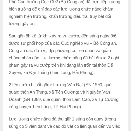
Phó Cục trưởng Cục C02 (Bộ Công an) đã trực tiếp xuống
hiện trường để chỉ đạo các lực lượng chức năng khám
nghiệm hiện trường, khẩn trương điều tra, truy bắt đối
tượng gây án.
Sau gần 8h kể từ khi xảy ra vụ cướp, đến sáng ngày 8/6,
được sự phối hợp của các Cục nghiệp vụ – Bộ Công an,
Công an các đơn vị, địa phương có liên quan và quần
chúng nhân dân, lực lượng chức năng đã bắt được 2 nghi
phạm gây ra vụ cướp trên khi đang lẩn trốn tại thôn Để
Xuyên, xã Đại Thắng (Tiên Lãng, Hải Phòng).
2 tên cướp bị bắt gồm: Lương Văn Đạt (SN 1990, quê
quán: thôn An Trung, xã Tiên Cường) và Nguyễn Văn
Doanh (SN 1989, quê quán: thôn Lâm Cao, xã Tự Cường,
cùng huyện Tiên Lãng, TP Hải Phòng).
Lực lượng chức năng đã thu giữ 1 súng côn quay (trong
súng có 5 viên đạn) và các đồ vật có liên quan đến vụ việc