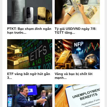
PTKT: Bạc chạm đỉnh ngắn
Tỷ giá USD/VND ngày 7/8:
hạn trước...
TGTT tăng...
ETF vàng bất ngờ hút gần
Vàng và bạc bị chốt lời
3...
mạnh...