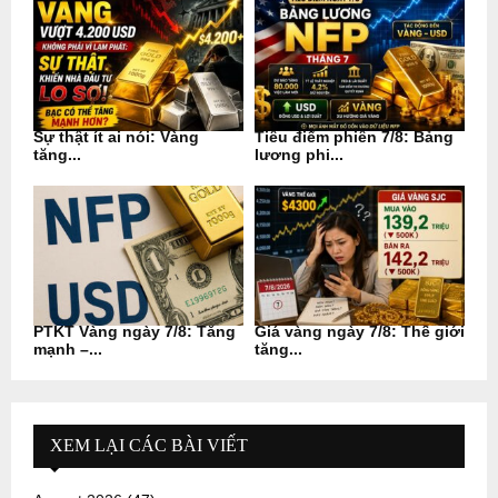
Sự thật ít ai nói: Vàng
Tiêu điểm phiên 7/8: Bảng
tăng...
lương phi...
PTKT Vàng ngày 7/8: Tăng
Giá vàng ngày 7/8: Thế giới
mạnh –...
tăng...
XEM LẠI CÁC BÀI VIẾT