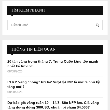
TÌM KIẾM NHANH
S
e
a
S
r
c
E
h
THÔNG TIN LIÊN QUAN
f
A
o
20 tấn vàng trong tháng 7: Trung Quốc tăng tốc mạnh
r
R
nhất kể từ 2023
:
08/08/2026
C
PTKT: Vàng “nóng” trở lại: Vượt $4.392 là mở ra chu kỳ
H
tăng mới?
08/08/2026
Dự báo giá vàng tuần 10 – 14/8: Sốc NFP âm: Giá vàng
tăng dựng đứng 300USD, chuẩn bị chạm $4.500?