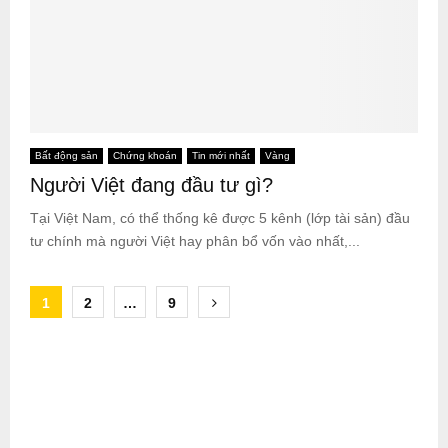
Bất động sản
Chứng khoán
Tin mới nhất
Vàng
Người Việt đang đầu tư gì?
Tại Việt Nam, có thể thống kê được 5 kênh (lớp tài sản) đầu
tư chính mà người Việt hay phân bổ vốn vào nhất,...
Posts
1
2
…
9
pagination