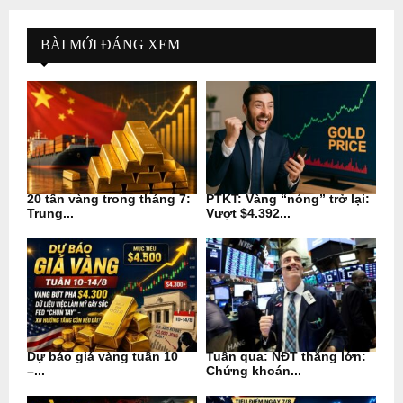
BÀI MỚI ĐÁNG XEM
20 tấn vàng trong tháng 7:
PTKT: Vàng “nóng” trở lại:
Trung...
Vượt $4.392...
Dự báo giá vàng tuần 10
Tuần qua: NĐT thắng lớn:
–...
Chứng khoán...