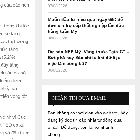
ng của các nền
07/08/2026
Muốn đầu tư hiệu quả ngày 6/8: Số
đơn xin trợ cấp thất nghiệp lần đầu
, trong khi tốc
hàng tuần Mỹ
n sẽ tăng
06/08/2026
ác thị trường
mức tăng
Dự báo NFP Mỹ: Vàng trước “giờ G” –
a
(5,2%),
Bứt phá hay đảo chiều khi dữ liệu
việc làm công bố?
 đẩy tăng
06/08/2026
 dự án cơ sở
i kiếm được
 phố, nơi
riển vọng tốt
NHẬN TIN QUA EMAIL
.
Bạn không có thời gian vào website, hãy
ổn định vì Cục
đăng ký đọc tin cập nhật tự động qua
ủa FED có xu
email. Dễ dàng, tiện lợi và nhanh
ng và đầu tư ở
chóng...