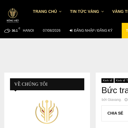
TRANG CHỦ
TIN TỨC VÀNG
VÀNG 
C
HANOI
CẬP NHẬT GIÁ VÀNG SÁNG 6/8: THẾ…
07/08/2026
ĐĂNG NHẬP / ĐĂNG KÝ
T
30.1
Kinh tế
Kinh tế T
VỀ CHÚNG TÔI
Bức tr
bởi
Giavang.
CHIA SẺ