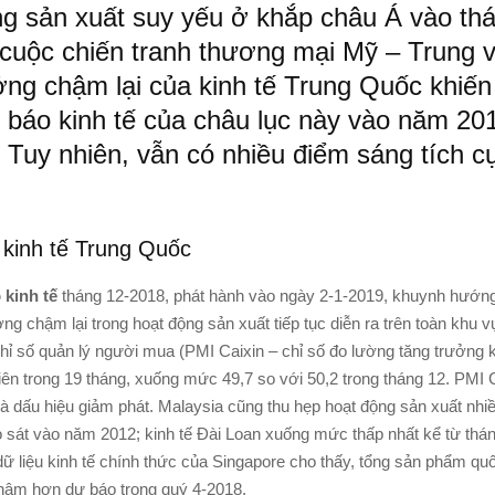
g sản xuất suy yếu ở khắp châu Á vào th
cuộc chiến tranh thương mại Mỹ – Trung 
ởng chậm lại của kinh tế Trung Quốc khiến
 báo kinh tế của châu lục này vào năm 20
Tuy nhiên, vẫn có nhiều điểm sáng tích c
 kinh tế Trung Quốc
 kinh tế
tháng 12-2018, phát hành vào ngày 2-1-2019, khuynh hướn
ng chậm lại trong hoạt động sản xuất tiếp tục diễn ra trên toàn khu 
hỉ số quản lý người mua (PMI Caixin – chỉ số đo lường tăng trưởng ki
tiên trong 19 tháng, xuống mức 49,7 so với 50,2 trong tháng 12. PMI 
à dấu hiệu giảm phát. Malaysia cũng thu hẹp hoạt động sản xuất nhiề
 sát vào năm 2012; kinh tế Đài Loan xuống mức thấp nhất kể từ thá
 dữ liệu kinh tế chính thức của Singapore cho thấy, tổng sản phẩm qu
hậm hơn dự báo trong quý 4-2018.