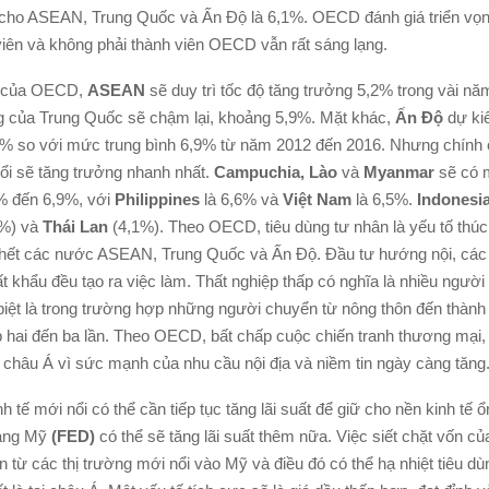
cho ASEAN, Trung Quốc và Ấn Độ là 6,1%. OECD đánh giá triển vọ
 viên và không phải thành viên OECD vẫn rất sáng lạng.
o của OECD,
ASEAN
sẽ duy trì tốc độ tăng trưởng 5,2% trong vài năm
g của Trung Quốc sẽ chậm lại, khoảng 5,9%. Mặt khác,
Ấn Độ
dự kiế
3% so với mức trung bình 6,9% từ năm 2012 đến 2016. Nhưng chính c
i sẽ tăng trưởng nhanh nhất.
Campuchia, Lào
và
Myanmar
sẽ có 
% đến 6,9%, với
Philippines
là 6,6% và
Việt Nam
là 6,5%.
Indonesi
%) và
Thái Lan
(4,1%). Theo OECD, tiêu dùng tư nhân là yếu tố thúc
 hết các nước ASEAN, Trung Quốc và Ấn Độ. Đầu tư hướng nội, các
ất khẩu đều tạo ra việc làm. Thất nghiệp thấp có nghĩa là nhiều ngườ
 biệt là trong trường hợp những người chuyển từ nông thôn đến thành
 hai đến ba lần. Theo OECD, bất chấp cuộc chiến tranh thương mại, t
châu Á vì sức mạnh của nhu cầu nội địa và niềm tin ngày càng tăng
h tế mới nổi có thể cần tiếp tục tăng lãi suất để giữ cho nền kinh tế 
bang Mỹ
(FED)
có thể sẽ tăng lãi suất thêm nữa. Việc siết chặt vốn c
 từ các thị trường mới nổi vào Mỹ và điều đó có thể hạ nhiệt tiêu dù