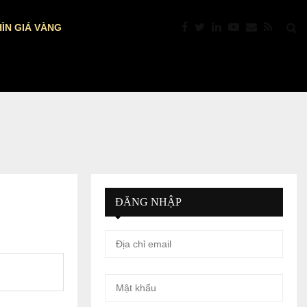
ÌN GIÁ VÀNG
VÀNG VÀ BẠC BỊ CHỐT LỜI MẠNH…
ĐĂNG NHẬP