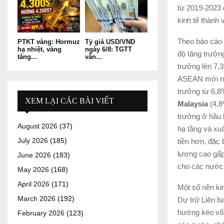
từ 2019-2023 
kinh tế thành
Theo báo cá
PTKT vàng: Hormuz
Tỷ giá USD/VND
hạ nhiệt, vàng
ngày 6/8: TGTT
độ tăng trưởn
tăng...
vẫn...
trưởng lên 7,
ASEAN mới nổ
trưởng từ 6,8
XEM LẠI CÁC BÀI VIẾT
Malaysia
(4,8
trưởng ở hầu
August 2026
(37)
hạ tầng và xu
July 2026
(185)
tiền hơn, đặc
lương cao gấp
June 2026
(183)
cho các nước 
May 2026
(168)
April 2026
(171)
Một số nền kin
March 2026
(192)
Dự trữ Liên 
hướng kéo vốn
February 2026
(123)