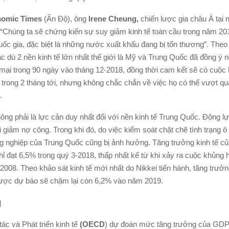
nomic Times
(Ấn Độ), ông
Irene Cheung,
chiến lược gia châu Á tại 
 “Chúng ta sẽ chứng kiến sự suy giảm kinh tế toàn cầu trong năm 201
uốc gia, đặc biệt là những nước xuất khẩu đang bị tổn thương”. The
ặc dù 2 nền kinh tế lớn nhất thế giới là Mỹ và Trung Quốc đã đồng ý
mại trong 90 ngày vào tháng 12-2018, đồng thời cam kết sẽ có cuộc
trong 2 tháng tới, nhưng không chắc chắn về việc họ có thể vượt qu
.
ông phải là lực cản duy nhất đối với nền kinh tế Trung Quốc. Động lự
 giảm nợ công. Trong khi đó, do việc kiểm soát chặt chẽ tình trạng 
g nghiệp của Trung Quốc cũng bị ảnh hưởng. Tăng trưởng kinh tế c
hỉ đạt 6,5% trong quý 3-2018, thấp nhất kể từ khi xảy ra cuộc khủng 
008. Theo khảo sát kinh tế mới nhất do Nikkei tiến hành, tăng trưởn
ược dự báo sẽ chậm lại còn 6,2% vào năm 2019.
g
ác và Phát triển kinh tế
(OECD
) dự đoán mức tăng trưởng của GDP