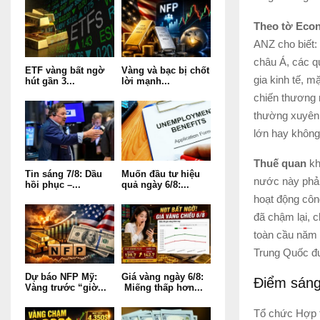
Theo tờ Eco
ANZ cho biết:
châu Á, các q
ETF vàng bất ngờ
Vàng và bạc bị chốt
gia kinh tế, m
hút gần 3...
lời mạnh...
chiến thương 
thường xuyên 
lớn hay không
Thuế quan
kh
Tin sáng 7/8: Dầu
Muốn đầu tư hiệu
nước này phải
hồi phục –...
quả ngày 6/8:...
hoạt động côn
đã chậm lại, c
toàn cầu năm 2
Trung Quốc đ
Dự báo NFP Mỹ:
Giá vàng ngày 6/8:
Điểm sán
Vàng trước “giờ...
Miếng thấp hơn...
Tổ chức Hợp t