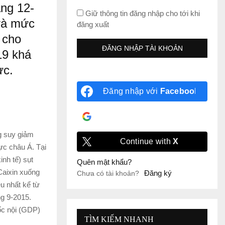
áng 12-
Giữ thông tin đăng nhập cho tới khi
và mức
đăng xuất
 cho
19 khá
ực.
Đăng nhập với
Facebook
Đăng nhập với
Google
g suy giảm
Continue with
X
vực châu Á. Tại
nh tế) sụt
Quên mật khẩu?
Caixin xuống
Đăng ký
Chưa có tài khoản?
u nhất kể từ
ng 9-2015.
ốc nội (GDP)
TÌM KIẾM NHANH