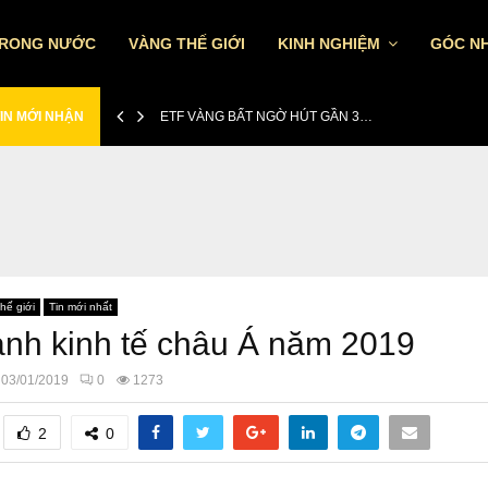
TRONG NƯỚC
VÀNG THẾ GIỚI
KINH NGHIỆM
GÓC NH
IN MỚI NHẬN
ETF VÀNG BẤT NGỜ HÚT GẦN 3…
hế giới
Tin mới nhất
anh kinh tế châu Á năm 2019
03/01/2019
0
1273
2
0