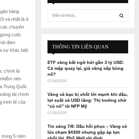
ngân hàng
S
9 và nhất là ở
e
a
o các chuyên
S
r
 ngừng cuộc
c
E
 hội đàm
h
THÔNG TIN LIÊN QUAN
a sự khác biệt
f
A
o
ETF vàng bất ngờ hút gần 3 tỷ USD:
r
R
Cá mập quay lại, giá vàng sắp bùng
c chính là
:
nổ?
C
ô nhiễm nên
07/08/2026
ủa Trung Quốc
H
hoảng tài chính
Vàng và bạc bị chốt lời mạnh khi dầu,
lợi suất và USD tăng: Thị trường chờ
g kinh tế của
“cú nổ” từ NFP Mỹ
07/08/2026
Tin sáng 7/8: Dầu hồi phục – Vàng có
lúc chạm $4300 nhưng gặp áp lực
 trong 5 năm
chốt lời, Phố Wall rời đỉnh