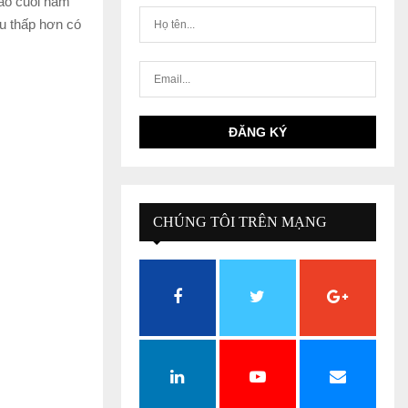
vào cuối năm
ầu thấp hơn có
CHÚNG TÔI TRÊN MẠNG
XÃ HỘI