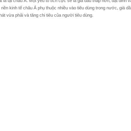
 là tại châu Á. Một yếu tố tích cực sẽ là giá dầu thấp hơn, đạt đỉnh 
 nền kinh tế châu Á phụ thuộc nhiều vào tiêu dùng trong nước, giá d
hát vừa phải và tăng chi tiêu của người tiêu dùng.