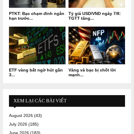
PTKT: Bạc chạm đỉnh ngắn
Tỷ giá USD/VND ngày 7/8:
hạn trước...
TGTT tăng...
ETF vàng bất ngờ hút gần
Vàng và bạc bị chốt lời
3...
mạnh...
XEM LẠI CÁC BÀI VIẾT
August 2026
(43)
July 2026
(185)
June 2026
(183)