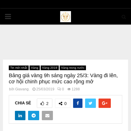
PRIMARY
MENU
Tin mới nhất
Vàng
Vàng 2019
Vàng trong nước
Bảng giá vàng 9h sáng ngày 25/3: Vàng đi lên,
cơ hội chinh phục mức cao rộng mở
bởi
Giavang.
25/03/2019
0
1288
CHIA SẺ
2
0