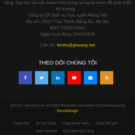
vàng, hợp tác với các trader trên trong và ngoài nước để phát triển
thị trường…
Công ty CP Dịch vụ Trực tuyến Rồng Việt
Địa chỉ: 20/27 Thái Thịnh, Đống Đa, Hà Nội
MST: 0102573641
Ngày hoạt động: 24/03/2008
Liên hệ:
lienhe@giavang.net
THEO DÕI CHÚNG TÔI
@2020 - giavang.net. All Right Reserved. Designed and Developed by
PenciDesign
Trang chủ
Tin tức Vàng
Vàng trong nước
Vàng thế giới
Kinh nghiệm
Góc nhìn Giá Vàng