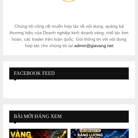
Chúng tôi cũng rất muốn hợp tác về nội dung, quảng bá
thương hiệu của Doanh nghiệp kinh doanh vàng, chế tác kim
hoàn, các trader trên toàn quốc. Gửi thông tin với nội dung
hợp tác cho chúng tôi tại
admin@giavang.net
FACEBOOK FEED
BÀI MỚI ĐÁNG XEM