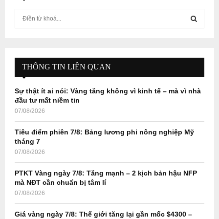
S
e
a
S
r
c
E
h
THÔNG TIN LIÊN QUAN
f
A
o
Sự thật ít ai nói: Vàng tăng không vì kinh tế – mà vì nhà
r
R
đầu tư mất niềm tin
:
07/08/2026
C
Tiêu điểm phiên 7/8: Bảng lương phi nông nghiệp Mỹ
H
tháng 7
07/08/2026
PTKT Vàng ngày 7/8: Tăng mạnh – 2 kịch bản hậu NFP
mà NĐT cần chuẩn bị tâm lí
07/08/2026
Giá vàng ngày 7/8: Thế giới tăng lại gần mốc $4300 –