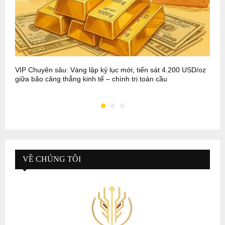
VIP Chuyên sâu: Vàng lập kỷ lục mới, tiến sát 4.200 USD/oz
B
giữa bão căng thẳng kinh tế – chính trị toàn cầu
VỀ CHÚNG TÔI