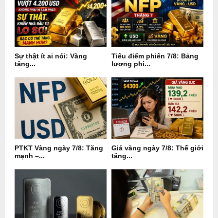
Sự thật ít ai nói: Vàng
Tiêu điểm phiên 7/8: Bảng
tăng...
lương phi...
PTKT Vàng ngày 7/8: Tăng
Giá vàng ngày 7/8: Thế giới
mạnh –...
tăng...