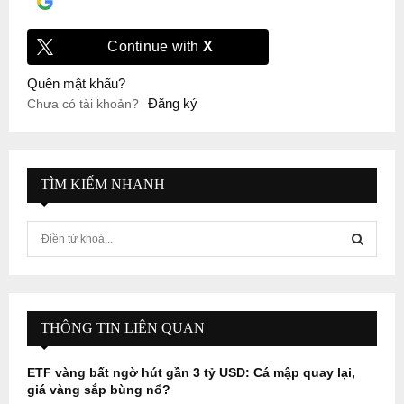
Đăng nhập với
Google
Continue with
X
Quên mật khẩu?
Đăng ký
Chưa có tài khoản?
TÌM KIẾM NHANH
S
e
a
S
r
c
E
h
THÔNG TIN LIÊN QUAN
f
A
o
ETF vàng bất ngờ hút gần 3 tỷ USD: Cá mập quay lại,
r
R
giá vàng sắp bùng nổ?
: