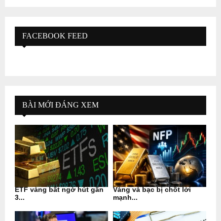
FACEBOOK FEED
BÀI MỚI ĐÁNG XEM
ETF vàng bất ngờ hút gần
Vàng và bạc bị chốt lời
3...
mạnh...