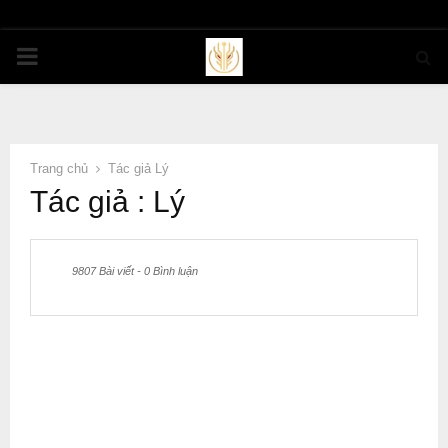
PRIMARY
MENU
Trang chủ
Tác giả
Lý
Tác giả :
Lý
9807 Bài viết
-
0 Bình luận