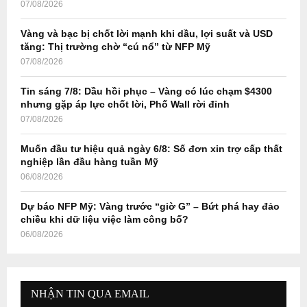
07/08/2026
C
Vàng và bạc bị chốt lời mạnh khi dầu, lợi suất và USD
H
tăng: Thị trường chờ “cú nổ” từ NFP Mỹ
07/08/2026
Tin sáng 7/8: Dầu hồi phục – Vàng có lúc chạm $4300
nhưng gặp áp lực chốt lời, Phố Wall rời đỉnh
07/08/2026
Muốn đầu tư hiệu quả ngày 6/8: Số đơn xin trợ cấp thất
nghiệp lần đầu hàng tuần Mỹ
06/08/2026
Dự báo NFP Mỹ: Vàng trước “giờ G” – Bứt phá hay đảo
chiều khi dữ liệu việc làm công bố?
06/08/2026
NHẬN TIN QUA EMAIL