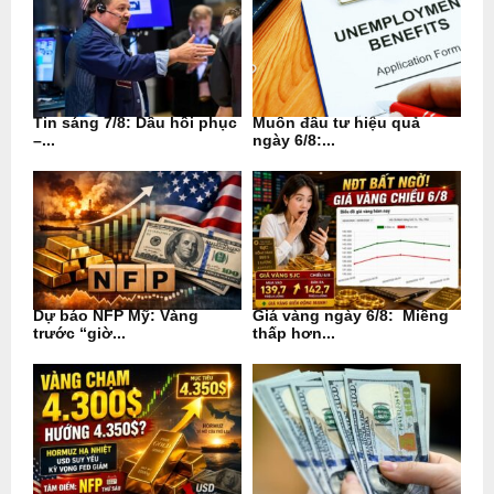
Tin sáng 7/8: Dầu hồi phục
Muốn đầu tư hiệu quả
–...
ngày 6/8:...
Dự báo NFP Mỹ: Vàng
Giá vàng ngày 6/8: Miếng
trước “giờ...
thấp hơn...