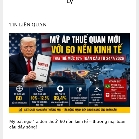
Lý
TIN LIÊN QUAN
Mỹ bất ngờ “ra đòn thuế” 60 nền kinh tế – thương mại toàn
V
cầu dậy sóng!