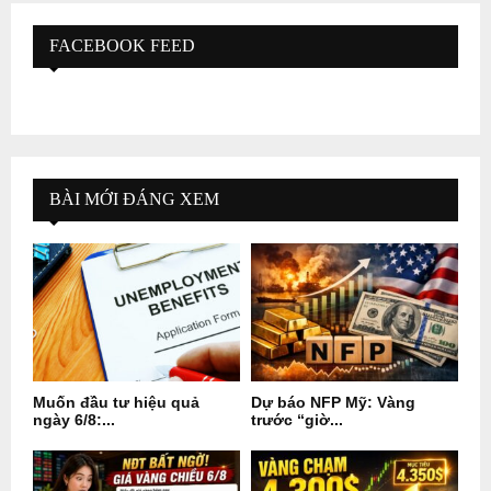
FACEBOOK FEED
BÀI MỚI ĐÁNG XEM
Muốn đầu tư hiệu quả
Dự báo NFP Mỹ: Vàng
ngày 6/8:...
trước “giờ...