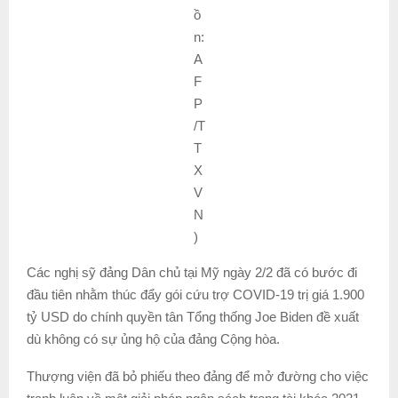
ồ
n:
A
F
P
/T
T
X
V
N
)
Các nghị sỹ đảng Dân chủ tại Mỹ ngày 2/2 đã có bước đi
đầu tiên nhằm thúc đẩy gói cứu trợ COVID-19 trị giá 1.900
tỷ USD do chính quyền tân Tổng thống Joe Biden đề xuất
dù không có sự ủng hộ của đảng Cộng hòa.
Thượng viện đã bỏ phiếu theo đảng để mở đường cho việc