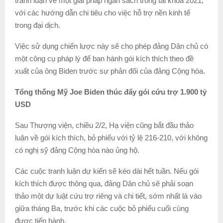
tranh luận về một giải pháp ngân sách trong tài khóa 2021,
với các hướng dẫn chi tiêu cho việc hỗ trợ nền kinh tế
trong đại dịch.
Việc sử dụng chiến lược này sẽ cho phép đảng Dân chủ có
một công cụ pháp lý để ban hành gói kích thích theo đề
xuất của ông Biden trước sự phản đối của đảng Cộng hòa.
Tổng thống Mỹ Joe Biden thúc đẩy gói cứu trợ 1.900 tỷ
USD
Sau Thượng viện, chiều 2/2, Hạ viện cũng bắt đầu thảo
luận về gói kích thích, bỏ phiếu với tỷ lệ 216-210, với không
có nghị sỹ đảng Cộng hòa nào ủng hộ.
Các cuộc tranh luận dự kiến sẽ kéo dài hết tuần. Nếu gói
kích thích được thông qua, đảng Dân chủ sẽ phải soạn
thảo một dự luật cứu trợ riêng và chi tiết, sớm nhất là vào
giữa tháng Ba, trước khi các cuộc bỏ phiếu cuối cùng
được tiến hành.