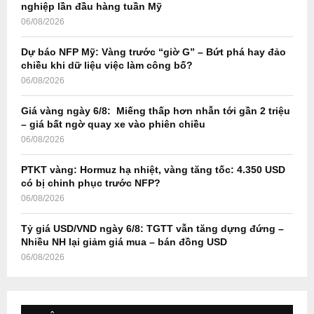
r
R
nghiệp lần đầu hàng tuần Mỹ
:
06/08/2026
C
Dự báo NFP Mỹ: Vàng trước “giờ G” – Bứt phá hay đảo
H
chiều khi dữ liệu việc làm công bố?
06/08/2026
Giá vàng ngày 6/8: Miếng thấp hơn nhẫn tới gần 2 triệu
– giá bất ngờ quay xe vào phiên chiều
06/08/2026
PTKT vàng: Hormuz hạ nhiệt, vàng tăng tốc: 4.350 USD
có bị chinh phục trước NFP?
06/08/2026
Tỷ giá USD/VND ngày 6/8: TGTT vẫn tăng dựng đứng –
Nhiều NH lại giảm giá mua – bán đồng USD
06/08/2026