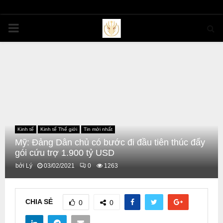
PRIMARY
MENU
Kinh tế
Kinh tế Thế giới
Tin mới nhất
Mỹ: Đảng Dân chủ có bước đi đầu tiên thúc đẩy
gói cứu trợ 1.900 tỷ USD
bởi
Lý
03/02/2021
0
1263
CHIA SẺ
0
0