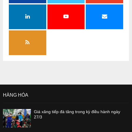
HÀNG HÓA
Giá xăng tiếp đà tăng trong kỳ điều hành ngày
27/3