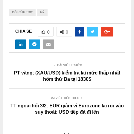
GÓI CỨU TRỢ
MỸ
CHIA SẺ
0
0
BÀI VIẾT TRƯỚC
PT vàng: (XAU/USD) kiểm tra lại mức thấp nhất
hôm thứ Ba tại 1830$
BÀI VIẾT TIẾP THEO
TT ngoại hối 3/2: EUR giảm vì Eurozone lại rơi vào
suy thoái; USD tiếp đà đi lên