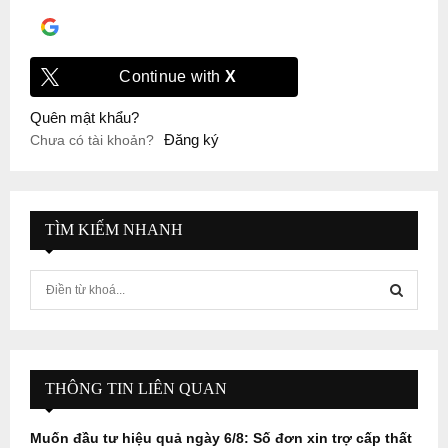
Đăng nhập với
Google
Continue with
X
Quên mật khẩu?
Đăng ký
Chưa có tài khoản?
TÌM KIẾM NHANH
S
e
a
S
r
c
E
h
THÔNG TIN LIÊN QUAN
f
A
o
Muốn đầu tư hiệu quả ngày 6/8: Số đơn xin trợ cấp thất