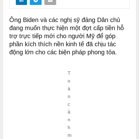
Ông Biden và các nghị sỹ đảng Dân chủ
đang muốn thực hiện một đợt cấp tiền hỗ
trợ trực tiếp mới cho người Mỹ để góp
phần kích thích nền kinh tế đã chịu tác
động lớn cho các biện pháp phong tỏa.
T
o
à
n
c
ả
n
h
m