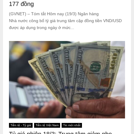
177 đồng
(GVNET) – Tóm tắt Hôm nay (19/3) Ngân hàng
Nhà nước công bố tỷ giá trung tâm cặp đồng tiền VND/USD
được áp dụng trong ngày ở mức...
Tiền tệ - Tỷ giá
Tiền tệ Việt Nam
Tin mới nhất
Tỷ giá phiên 18/3: Trung tâm giảm nhẹ,