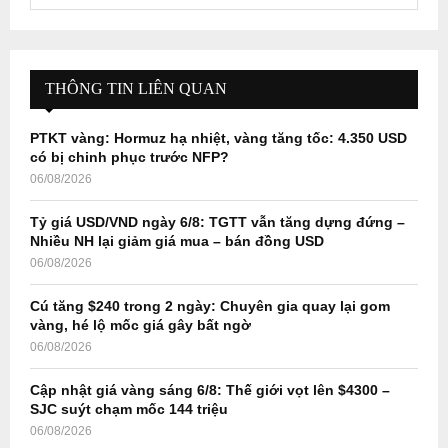
e
a
S
r
c
E
h
THÔNG TIN LIÊN QUAN
f
A
o
PTKT vàng: Hormuz hạ nhiệt, vàng tăng tốc: 4.350 USD
r
R
có bị chinh phục trước NFP?
:
06/08/2026
C
Tỷ giá USD/VND ngày 6/8: TGTT vẫn tăng dựng đứng –
H
Nhiều NH lại giảm giá mua – bán đồng USD
06/08/2026
Cú tăng $240 trong 2 ngày: Chuyên gia quay lại gom
vàng, hé lộ mốc giá gây bất ngờ
06/08/2026
Cập nhật giá vàng sáng 6/8: Thế giới vọt lên $4300 –
SJC suýt chạm mốc 144 triệu
06/08/2026