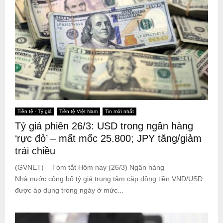
Tiền tệ - Tỷ giá
Tiền tệ Việt Nam
Tin mới nhất
Tỷ giá phiên 26/3: USD trong ngân hàng
‘rực đỏ’ – mất mốc 25.800; JPY tăng/giảm
trái chiều
(GVNET) – Tóm tắt Hôm nay (26/3) Ngân hàng
Nhà nước công bố tỷ giá trung tâm cặp đồng tiền VND/USD
được áp dụng trong ngày ở mức...