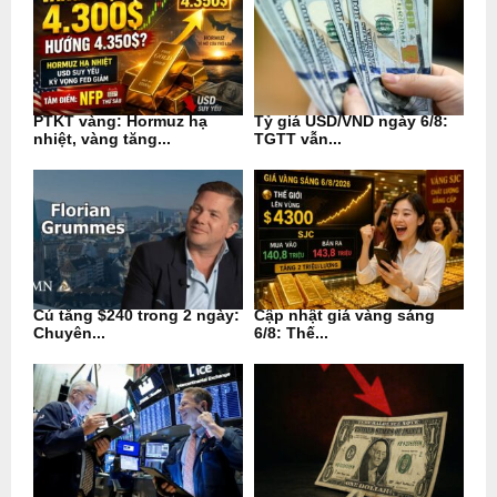
PTKT vàng: Hormuz hạ
Tỷ giá USD/VND ngày 6/8:
nhiệt, vàng tăng...
TGTT vẫn...
Cú tăng $240 trong 2 ngày:
Cập nhật giá vàng sáng
Chuyên...
6/8: Thế...