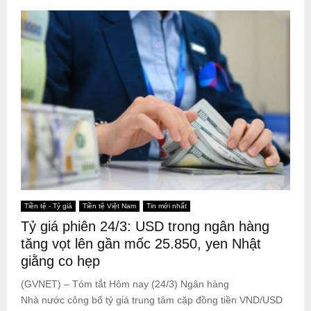
Tiền tệ - Tỷ giá
Tiền tệ Việt Nam
Tin mới nhất
Tỷ giá phiên 24/3: USD trong ngân hàng
tăng vọt lên gần mốc 25.850, yen Nhật
giằng co hẹp
(GVNET) – Tóm tắt Hôm nay (24/3) Ngân hàng
Nhà nước công bố tỷ giá trung tâm cặp đồng tiền VND/USD