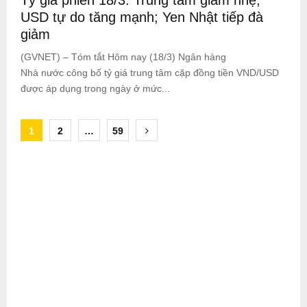
USD tự do tăng mạnh; Yen Nhật tiếp đà
giảm
(GVNET) – Tóm tắt Hôm nay (18/3) Ngân hàng
Nhà nước công bố tỷ giá trung tâm cặp đồng tiền VND/USD
được áp dụng trong ngày ở mức...
Posts
1
2
…
59
pagination