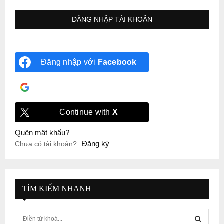
Đăng nhập với
Facebook
Đăng nhập với
Google
Continue with
X
Quên mật khẩu?
Đăng ký
Chưa có tài khoản?
TÌM KIẾM NHANH
S