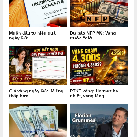
Muốn đầu tư hiệu quả
Dự báo NFP Mỹ: Vàng
ngày 6/8:...
trước “giờ...
Giá vàng ngày 6/8: Miếng
PTKT vàng: Hormuz hạ
thấp hơn...
nhiệt, vàng tăng...