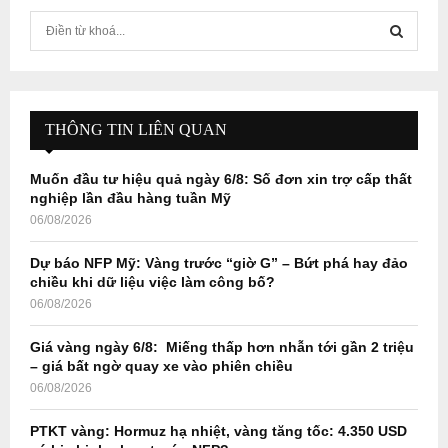
S
e
a
S
r
c
E
h
THÔNG TIN LIÊN QUAN
f
A
o
Muốn đầu tư hiệu quả ngày 6/8: Số đơn xin trợ cấp thất
r
R
nghiệp lần đầu hàng tuần Mỹ
:
06/08/2026
C
Dự báo NFP Mỹ: Vàng trước “giờ G” – Bứt phá hay đảo
H
chiều khi dữ liệu việc làm công bố?
06/08/2026
Giá vàng ngày 6/8: Miếng thấp hơn nhẫn tới gần 2 triệu
– giá bất ngờ quay xe vào phiên chiều
06/08/2026
PTKT vàng: Hormuz hạ nhiệt, vàng tăng tốc: 4.350 USD