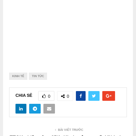
KINH TẾ
TIN TỨC
CHIA SẺ
0
0
BÀI VIẾT TRƯỚC