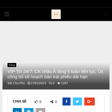
PRIMARY
MENU
Vàng
VIP Tin 24/7: CK châu Á tăng 5 tuần liên tục; Úc
công bố kế hoạch bán trái phiếu dài hạn
bởi
Chu Phu
27/01/2023
0
1287
CHIA SẺ
0
0