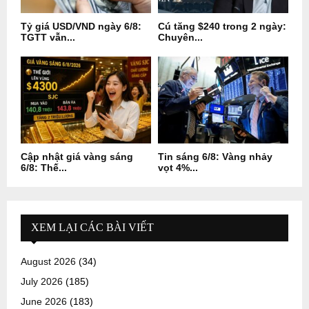
Tỷ giá USD/VND ngày 6/8:
Cú tăng $240 trong 2 ngày:
TGTT vẫn...
Chuyên...
Cập nhật giá vàng sáng
Tin sáng 6/8: Vàng nhảy
6/8: Thế...
vọt 4%...
XEM LẠI CÁC BÀI VIẾT
August 2026
(34)
July 2026
(185)
June 2026
(183)