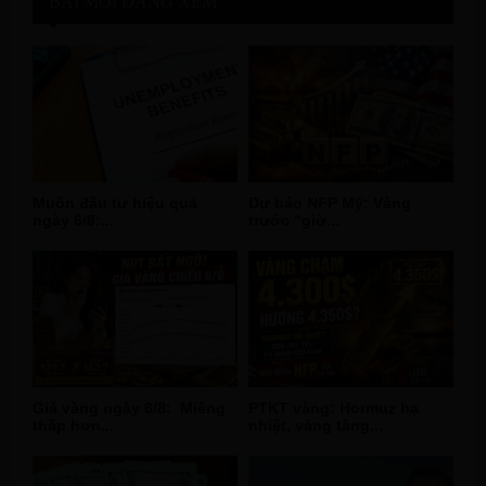
BÀI MỚI ĐÁNG XEM
Muốn đầu tư hiệu quả
Dự báo NFP Mỹ: Vàng
ngày 6/8:...
trước “giờ...
Giá vàng ngày 6/8: Miếng
PTKT vàng: Hormuz hạ
thấp hơn...
nhiệt, vàng tăng...