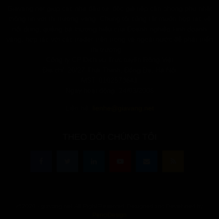
Giavang.net giúp các nhà đầu tư, độc giả tiếp cận phong phú nhất
thông tin với thị trường vàng. Chúng tôi cũng rất muốn hợp tác về
nội dung, quảng bá thương hiệu của Doanh nghiệp kinh doanh
vàng, hợp tác với các trader trên trong và ngoài nước để phát triển
thị trường…
Công ty CP Dịch vụ Trực tuyến Rồng Việt
Địa chỉ: 20/27 Thái Thịnh, Đống Đa, Hà Nội
MST: 0102573641
Ngày hoạt động: 24/03/2008
Liên hệ:
lienhe@giavang.net
THEO DÕI CHÚNG TÔI
@2020 - giavang.net. All Right Reserved. Designed and Developed by
PenciDesign