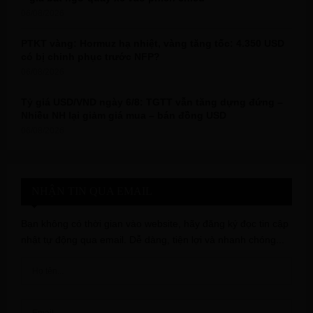
06/08/2026
PTKT vàng: Hormuz hạ nhiệt, vàng tăng tốc: 4.350 USD
có bị chinh phục trước NFP?
06/08/2026
Tỷ giá USD/VND ngày 6/8: TGTT vẫn tăng dựng đứng –
Nhiều NH lại giảm giá mua – bán đồng USD
06/08/2026
NHẬN TIN QUA EMAIL
Bạn không có thời gian vào website, hãy đăng ký đọc tin cập
nhật tự động qua email. Dễ dàng, tiện lợi và nhanh chóng...