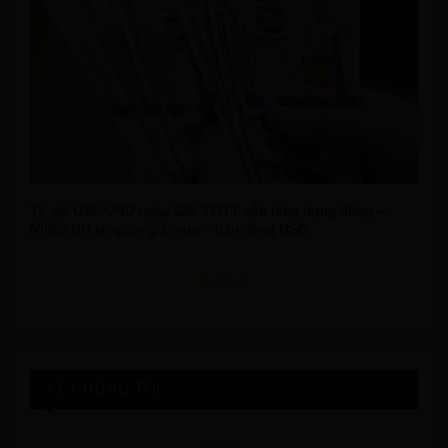
Tỷ giá USD/VND ngày 6/8: TGTT vẫn tăng dựng đứng –
N
Nhiều NH lại giảm giá mua – bán đồng USD
t
VỀ CHÚNG TÔI