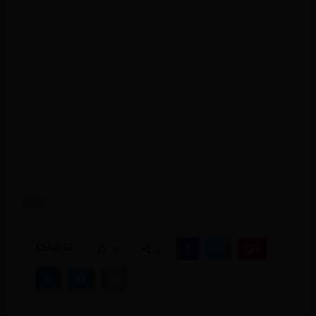
USD
CHIA SẺ
0
0