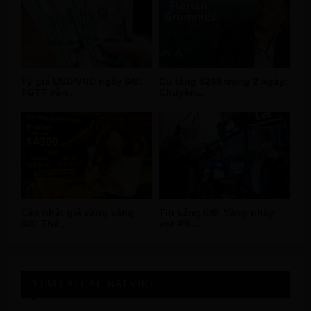
Tỷ giá USD/VND ngày 6/8:
Cú tăng $240 trong 2 ngày:
TGTT vẫn...
Chuyên...
Cập nhật giá vàng sáng
Tin sáng 6/8: Vàng nhảy
6/8: Thế...
vọt 4%...
XEM LẠI CÁC BÀI VIẾT