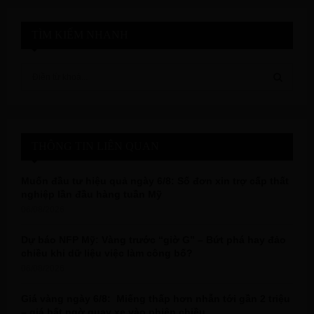
TÌM KIẾM NHANH
S
e
a
S
r
c
E
h
THÔNG TIN LIÊN QUAN
f
A
o
Muốn đầu tư hiệu quả ngày 6/8: Số đơn xin trợ cấp thất
r
R
nghiệp lần đầu hàng tuần Mỹ
:
06/08/2026
C
Dự báo NFP Mỹ: Vàng trước “giờ G” – Bứt phá hay đảo
H
chiều khi dữ liệu việc làm công bố?
06/08/2026
Giá vàng ngày 6/8: Miếng thấp hơn nhẫn tới gần 2 triệu
– giá bất ngờ quay xe vào phiên chiều