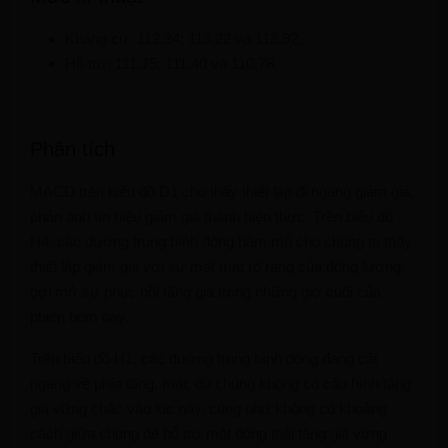
Kháng cự: 112,34; 113,22 và 113,92.
Hỗ trợ: 111,75; 111,40 và 110,78.
Phân tích
MACD trên biểu đồ D1 cho thấy thiết lập đi ngang giảm giá,
phản ánh tín hiệu giảm giá thành hiện thực. Trên biểu đồ
H4, các đường trung bình động hàm mũ cho chúng ta thấy
thiết lập giảm giá với sự mất mát rõ ràng của động lượng,
gợi mở sự phục hồi tăng giá trong những giờ cuối của
phiên hôm nay.
Trên biểu đồ H1, các đường trung bình động đang cắt
ngang về phía tăng, mặc dù chúng không có cấu hình tăng
giá vững chắc vào lúc này, cũng như không có khoảng
cách giữa chúng để hỗ trợ một động thái tăng giá vững