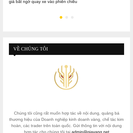
giá bất ngờ quay xe vào phiên chiều
–
VỀ CHÚNG TÔI
Chúng tôi cũng rất muốn hợp tác về nội dung, quảng bá
thương hiệu của Doanh nghiệp kinh doanh vàng, chế tác kim
hoàn, các trader trên toàn quốc. Gửi thông tin với nội dung
hợp tác cho chúng tôi tại
admin@giavang.net