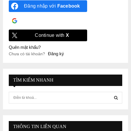
Đăng nhập với
Facebook
Đăng nhập với
Google
Continue with
X
Quên mật khẩu?
Đăng ký
Chưa có tài khoản?
TÌM KIẾM NHANH
S
e
a
S
r
c
E
h
THÔNG TIN LIÊN QUAN