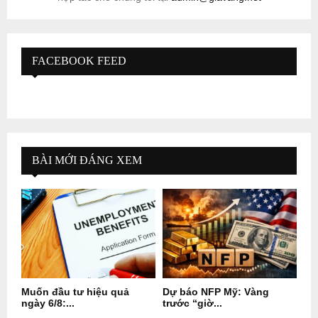
FACEBOOK FEED
BÀI MỚI ĐÁNG XEM
Muốn đầu tư hiệu quả
Dự báo NFP Mỹ: Vàng
ngày 6/8:...
trước “giờ...