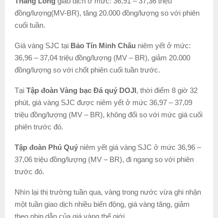
Thăng Long
giao dịch ở mức: 36,91 – 37,36 triệu
đồng/lượng(MV-BR), tăng 20.000 đồng/lượng so với phiên
cuối tuần.
Giá vàng SJC tại
Bảo Tín Minh Châu
niêm yết ở mức:
36,96 – 37,04 triệu đồng/lượng (MV – BR), giảm 20.000
đồng/lượng so với chốt phiên cuối tuần trước.
Tại
Tập đoàn Vàng bạc Đá quý DOJI
, thời điểm 8 giờ 32
phút, giá vàng SJC được niêm yết ở mức 36,97 – 37,09
triệu đồng/lượng (MV – BR), không đổi so với mức giá cuối
phiên trước đó.
Tập đoàn Phú Quý
niêm yết giá vàng SJC ở mức 36,96 –
37,06 triệu đồng/lượng (MV – BR), đi ngang so với phiên
trước đó.
Nhìn lại thị trường tuần qua, vàng trong nước vừa ghi nhận
một tuần giao dịch nhiều biến động, giá vàng tăng, giảm
theo nhịp dẫn của giá vàng thế giới.