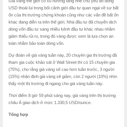
Giá vàng thế giới có xu hướng tăng nhẹ chủ yếu do đồng
USD thoái lui trong bối cảnh giới dầu tư quan ngại về sự bất
ổn của thị trường chứng khoán cũng như các vấn đề bất ổn
khác đang diễn ra trên thế giới. Nhà đầu tư đã chuyển dịch
dòng vốn đầu tư sang nhiều kênh đầu tư khác nhau nhằm
giảm thiểu rủi ro, trong đó vàng được xem là lựa chọn an
toàn nhằm bảo toàn dòng vốn.
Dự đoán về giá vàng tuần này, 20 chuyên gia thị trường đã
tham gia cuộc khảo sát ở Wall Street thì có 15 chuyên gia
(75%), cho rằng giá vàng sẽ cao hơn tuần trước, 3 người
(15%) nhận định giá vàng sẽ giảm, còn 2 người (10%) nhìn
thấy một thị trường đi ngang cho giá vàng tuần này.
Thời điểm 8 giờ 59 phút sáng nay, giá vàng trên thị trường
châu Á giao dịch ở mức 1.330,5 USD/ounce.
Tổng hợp