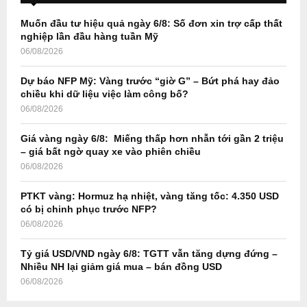
f
A
o
Muốn đầu tư hiệu quả ngày 6/8: Số đơn xin trợ cấp thất
r
R
nghiệp lần đầu hàng tuần Mỹ
:
06/08/2026
C
Dự báo NFP Mỹ: Vàng trước “giờ G” – Bứt phá hay đảo
H
chiều khi dữ liệu việc làm công bố?
06/08/2026
Giá vàng ngày 6/8: Miếng thấp hơn nhẫn tới gần 2 triệu
– giá bất ngờ quay xe vào phiên chiều
06/08/2026
PTKT vàng: Hormuz hạ nhiệt, vàng tăng tốc: 4.350 USD
có bị chinh phục trước NFP?
06/08/2026
Tỷ giá USD/VND ngày 6/8: TGTT vẫn tăng dựng đứng –
Nhiều NH lại giảm giá mua – bán đồng USD
06/08/2026