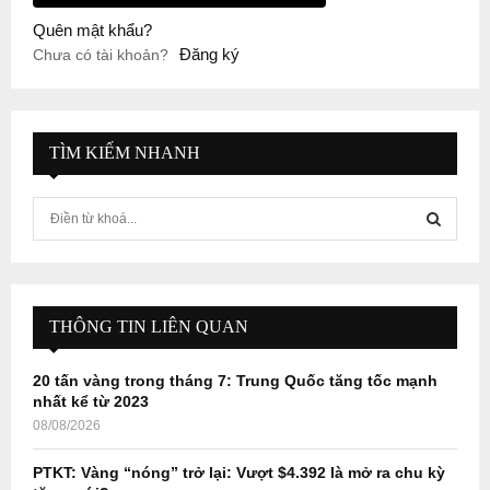
Quên mật khẩu?
Đăng ký
Chưa có tài khoản?
TÌM KIẾM NHANH
S
e
a
S
r
c
E
h
THÔNG TIN LIÊN QUAN
f
A
o
20 tấn vàng trong tháng 7: Trung Quốc tăng tốc mạnh
r
R
nhất kể từ 2023
:
08/08/2026
C
PTKT: Vàng “nóng” trở lại: Vượt $4.392 là mở ra chu kỳ
H