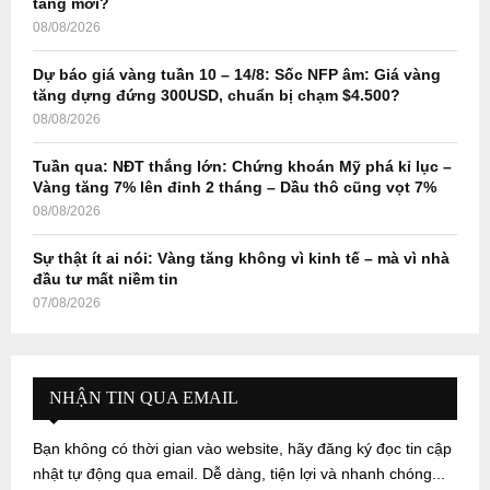
tăng mới?
08/08/2026
Dự báo giá vàng tuần 10 – 14/8: Sốc NFP âm: Giá vàng
tăng dựng đứng 300USD, chuẩn bị chạm $4.500?
08/08/2026
Tuần qua: NĐT thắng lớn: Chứng khoán Mỹ phá kỉ lục –
Vàng tăng 7% lên đỉnh 2 tháng – Dầu thô cũng vọt 7%
08/08/2026
Sự thật ít ai nói: Vàng tăng không vì kinh tế – mà vì nhà
đầu tư mất niềm tin
07/08/2026
NHẬN TIN QUA EMAIL
Bạn không có thời gian vào website, hãy đăng ký đọc tin cập
nhật tự động qua email. Dễ dàng, tiện lợi và nhanh chóng...