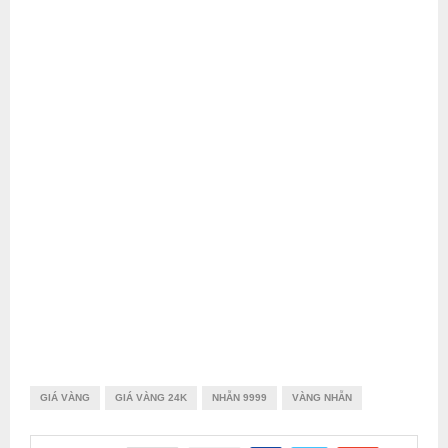
GIÁ VÀNG
GIÁ VÀNG 24K
NHẪN 9999
VÀNG NHẪN