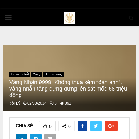
PRIMARY
MENU
Tin mới nhất
Vàng
Đầu tư vàng
Vàng Nhẫn 9999: Không thua kém “đàn anh”,
vàng nhẫn tăng dựng đứng lên sát mốc 68 triệu
đồng
bởi
Lý
02/03/2024
0
891
CHIA SẺ
0
0