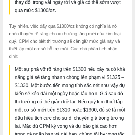
thay đổi trong vài ngày tới và giá có thể sớm vượt
qua mức $1300/oz.
Tuy nhiên, việc đẩy qua $1300/oz không có nghĩa là nó
chèo thuyền rõ ràng cho xu hướng tăng mới của kim loại
quý. CPM cho biết thị trường sẽ cần giữ mức giá này và
thiết lập một cơ sở hỗ trợ mới. Các nhà phân tích nhận
định:
Một sự phá vỡ rõ ràng trên $1300 nếu xảy ra có khả
năng giá sẽ tăng nhanh chóng lên phạm vi $1325 –
$1330. Một bước tiến mang tính sắc nét như vậy dự
kiến ​​sẽ kéo dài một ngày hoặc lâu hơn. Giá sau đó
thị trường có thể giảm trở lại. Nếu quý kim thiết lập
một cơ sở mới trên $1310 hoặc $1300, đó sẽ là một
dấu hiệu tích cực cho sự di chuyển giá trong tương
lai. Mặc dù CPM kỳ vọng và dự báo giá cao hơn
trong cả ngắn hạn và dài hạn, chúng tôi hy vọng tốc