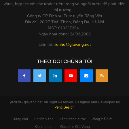
vàng, hợp tác với các trader trên trong và ngoài nước để phát triển
thị trường…
Công ty CP Dịch vụ Trực tuyến Rồng Việt
Địa chỉ: 20/27 Thái Thịnh, Đống Đa, Hà Nội
MST: 0102573641
Ngày hoạt động: 24/03/2008
Liên hệ:
lienhe@giavang.net
THEO DÕI CHÚNG TÔI
@2020 - giavang.net. All Right Reserved. Designed and Developed by
PenciDesign
Trang chủ
Tin tức Vàng
Vàng trong nước
Vàng thế giới
Kinh nghiệm
Góc nhìn Giá Vàng