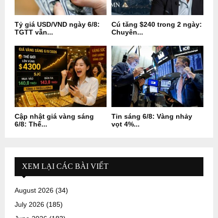
Tỷ giá USD/VND ngày 6/8:
Cú tăng $240 trong 2 ngày:
TGTT vẫn...
Chuyên...
Cập nhật giá vàng sáng
Tin sáng 6/8: Vàng nhảy
6/8: Thế...
vọt 4%...
XEM LẠI CÁC BÀI VIẾT
August 2026
(34)
July 2026
(185)