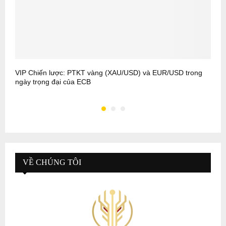
VIP Chiến lược: PTKT vàng (XAU/USD) và EUR/USD trong
V
ngày trọng đại của ECB
p
VỀ CHÚNG TÔI