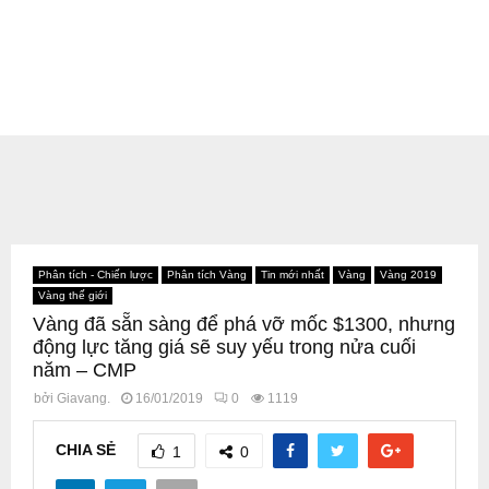
Phân tích - Chiến lược
Phân tích Vàng
Tin mới nhất
Vàng
Vàng 2019
Vàng thế giới
Vàng đã sẵn sàng để phá vỡ mốc $1300, nhưng
động lực tăng giá sẽ suy yếu trong nửa cuối
năm – CMP
bởi
Giavang.
16/01/2019
0
1119
CHIA SẺ
1
0