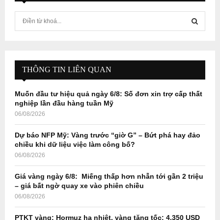
S
e
a
S
r
c
E
h
THÔNG TIN LIÊN QUAN
f
A
o
Muốn đầu tư hiệu quả ngày 6/8: Số đơn xin trợ cấp thất
r
R
nghiệp lần đầu hàng tuần Mỹ
:
06/08/2026
C
Dự báo NFP Mỹ: Vàng trước “giờ G” – Bứt phá hay đảo
H
chiều khi dữ liệu việc làm công bố?
06/08/2026
Giá vàng ngày 6/8: Miếng thấp hơn nhẫn tới gần 2 triệu
– giá bất ngờ quay xe vào phiên chiều
06/08/2026
PTKT vàng: Hormuz hạ nhiệt, vàng tăng tốc: 4.350 USD