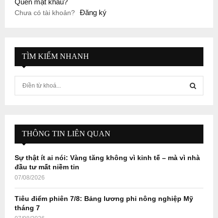
Quên mật khẩu?
Đăng ký
Chưa có tài khoản?
TÌM KIẾM NHANH
S
e
a
S
r
c
E
h
THÔNG TIN LIÊN QUAN
f
A
o
Sự thật ít ai nói: Vàng tăng không vì kinh tế – mà vì nhà
r
R
đầu tư mất niềm tin
:
07/08/2026
C
Tiêu điểm phiên 7/8: Bảng lương phi nông nghiệp Mỹ
H
tháng 7