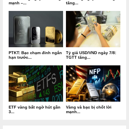
mạnh –...
tăng...
PTKT: Bạc chạm đỉnh ngắn
Tỷ giá USD/VND ngày 7/8:
hạn trước...
TGTT tăng...
ETF vàng bất ngờ hút gần
Vàng và bạc bị chốt lời
3...
mạnh...