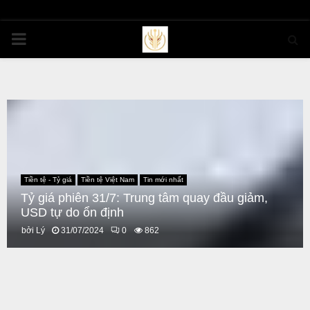
PRIMARY
MENU
Tiền tệ - Tỷ giá
Tiền tệ Việt Nam
Tin mới nhất
Tỷ giá phiên 31/7: Trung tâm quay đầu giảm,
USD tự do ổn định
bởi
Lý
31/07/2024
0
862