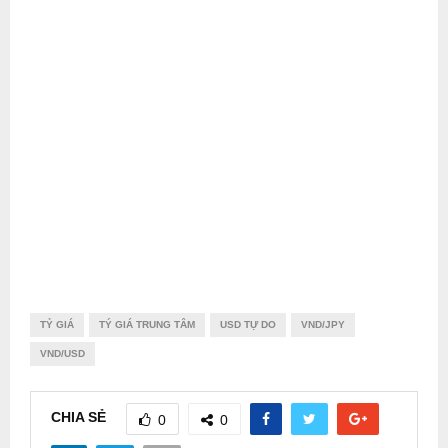
TỶ GIÁ
TÝ GIÁ TRUNG TÂM
USD TỰ DO
VND/JPY
VND/USD
CHIA SẺ
0
0