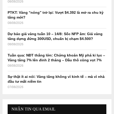
08/08/2026
C
PTKT: Vàng “nóng” trở lại: Vượt $4.392 là mở ra chu kỳ
H
tăng mới?
08/08/2026
Dự báo giá vàng tuần 10 – 14/8: Sốc NFP âm: Giá vàng
tăng dựng đứng 300USD, chuẩn bị chạm $4.500?
08/08/2026
Tuần qua: NĐT thắng lớn: Chứng khoán Mỹ phá kỉ lục –
Vàng tăng 7% lên đỉnh 2 tháng – Dầu thô cũng vọt 7%
08/08/2026
Sự thật ít ai nói: Vàng tăng không vì kinh tế – mà vì nhà
đầu tư mất niềm tin
07/08/2026
NHẬN TIN QUA EMAIL