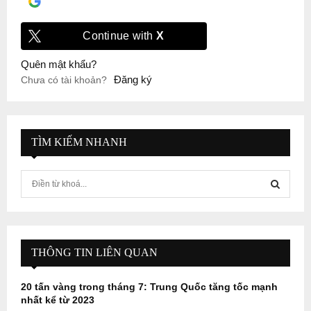
Đăng nhập với
Google
Continue with
X
Quên mật khẩu?
Đăng ký
Chưa có tài khoản?
TÌM KIẾM NHANH
S
e
a
S
r
c
E
h
THÔNG TIN LIÊN QUAN
f
A
o
20 tấn vàng trong tháng 7: Trung Quốc tăng tốc mạnh
r
R
nhất kể từ 2023
: