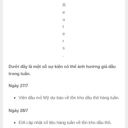
R
e
u
t
e
r
s
.
Dưới đây là một số sự kiện có thể ảnh hưởng giá dầu
trong tuần.
Ngày 27/7
Viện dầu mỏ Mỹ dự báo về tồn kho dầu thô hàng tuần.
Ngày 28/7
EIA cập nhật số liệu hàng tuần về tồn kho dầu thô,