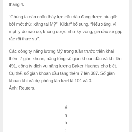
tháng 4.
“Chúng ta cần nhận thấy lực cầu dầu đang được níu giữ
bởi một thứ: xăng tại Mỹ”, Kilduff bổ sung. “Nếu xăng, vì
một lý do nào đó, không được như kỳ vọng, giá dầu sẽ gặp
rắc rối thực sự”.
Các công ty năng lượng Mỹ trong tuần trước triển khai
thêm 7 giàn khoan, nâng tổng số giàn khoan dầu và khí lên
491, công ty dịch vụ năng lượng Baker Hughes cho biết.
Cụ thể, số giàn khoan dầu tăng thêm 7 lên 387. Số giàn
khoan khí và dự phòng lần lượt là 104 và 0.
Ảnh: Reuters.
Ả
n
h
: