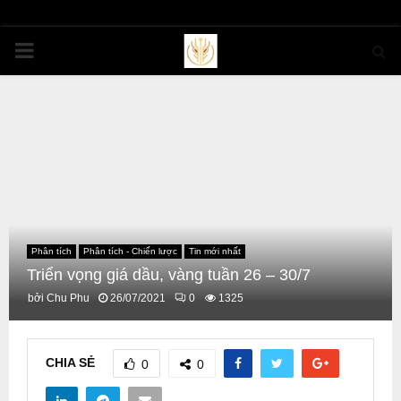
PRIMARY
MENU
Phân tích
Phân tích - Chiến lược
Tin mới nhất
Triển vọng giá dầu, vàng tuần 26 – 30/7
bởi
Chu Phu
26/07/2021
0
1325
CHIA SẺ
0
0