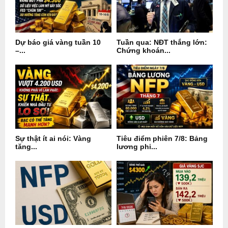
Dự báo giá vàng tuần 10
Tuần qua: NĐT thắng lớn:
–...
Chứng khoán...
Sự thật ít ai nói: Vàng
Tiêu điểm phiên 7/8: Bảng
tăng...
lương phi...