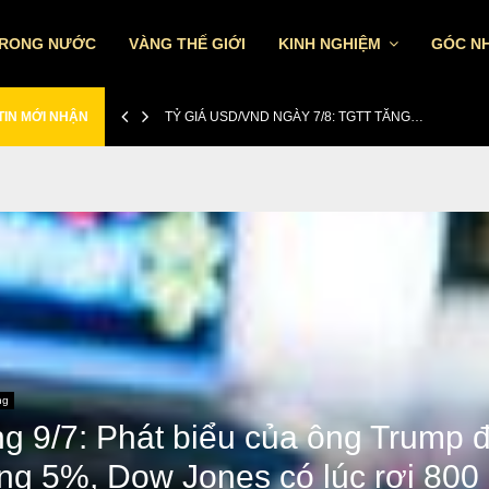
TRONG NƯỚC
VÀNG THẾ GIỚI
KINH NGHIỆM
GÓC NH
TIN MỚI NHẬN
TỶ GIÁ USD/VND NGÀY 7/8: TGTT TĂNG…
ng
ng 9/7: Phát biểu của ông Trump 
ng 5%, Dow Jones có lúc rơi 800