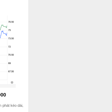
000
m phát kéo dài,