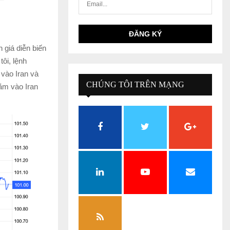
 giá diễn biến
ôi, lệnh
vào Iran và
CHÚNG TÔI TRÊN MẠNG
ằm vào Iran
XÃ HỘI