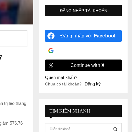
Đăng nhập với
Facebook
Đăng nhập với
Google
7
Continue with
X
Quên mật khẩu?
Đăng ký
Chưa có tài khoản?
 trị leo thang
TÌM KIẾM NHANH
giảm 576,76
S