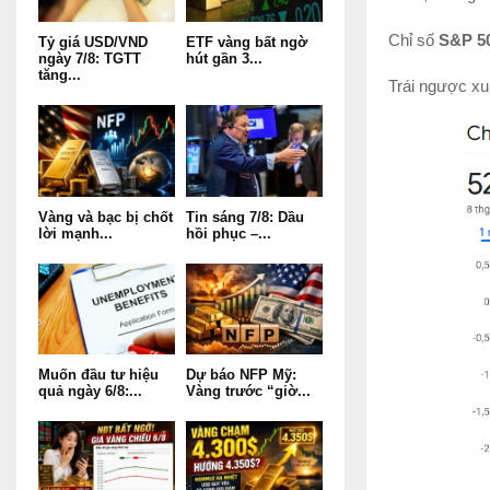
Chỉ số
S&P 5
Tỷ giá USD/VND
ETF vàng bất ngờ
ngày 7/8: TGTT
hút gần 3...
tăng...
Trái ngược xu
Vàng và bạc bị chốt
Tin sáng 7/8: Dầu
lời mạnh...
hồi phục –...
Muốn đầu tư hiệu
Dự báo NFP Mỹ:
quả ngày 6/8:...
Vàng trước “giờ...