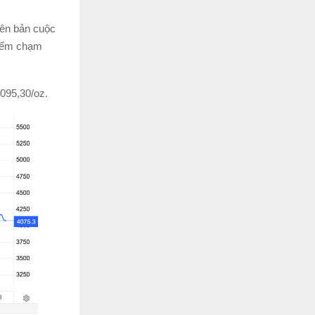
iên bản cuộc
điểm chạm
095,30/oz.