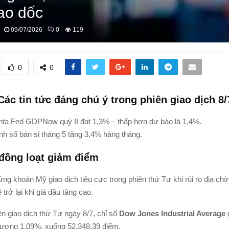
ao dốc
09/07/2026
0
119
0
0
ác tin tức đáng chú ý trong phiên giao dịch 8/
nta Fed GDPNow quý II đạt 1,3% – thấp hơn dự báo là 1,4%.
h số bán sỉ tháng 5 tăng 3,4% hàng tháng.
đồng loạt giảm điểm
ng khoán Mỹ giao dịch tiêu cực trong phiên thứ Tư khi rủi ro địa chính
 trở lại khi giá dầu tăng cao.
n giao dịch thứ Tư ngày 8/7, chỉ số
Dow Jones Industrial Average
ương 1,09%, xuống 52.348,39 điểm.