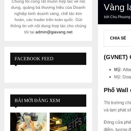
Chúng tôi cũng rất muốn hợp tác về nội
Vàng l
dung, quảng bá thương hiệu của Doanh
nghiệp kinh doanh vàng, chế tác kim
bởi
Chu Phuong
hoàn, các trader trên toàn quốc. Gửi
thông tin với nội dung hợp tác cho chúng
tôi tại
admin@giavang.net
CHIA SẺ
(GVNET) C
FACEBOOK FEED
Mỹ:
Atla
Mỹ: Doan
Phố Wall 
BÀI MỚI ĐÁNG XEM
Thị trường chứ
và lạm phát sẽ
Đóng cửa phiê
điểm, tương đ