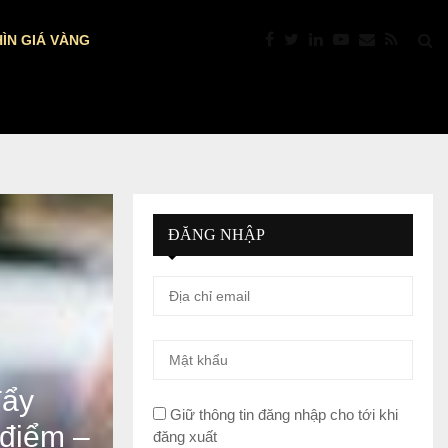
ÌN GIÁ VÀNG
ETF VÀNG BẤT NGỜ HÚT GẦN 3…
ĐĂNG NHẬP
đẩy
Giữ thông tin đăng nhập cho tới khi
 điểm –
đăng xuất