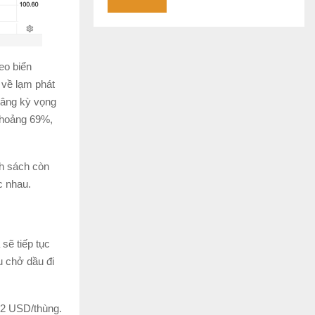
eo biển
 về lạm phát
 nâng kỳ vọng
 khoảng 69%,
nh sách còn
ác nhau.
sẽ tiếp tục
u chở dầu đi
52 USD/thùng.