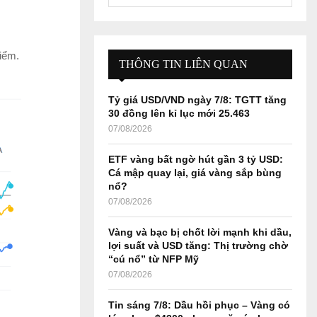
e
a
S
r
c
E
iểm.
h
THÔNG TIN LIÊN QUAN
f
A
o
Tỷ giá USD/VND ngày 7/8: TGTT tăng
r
R
30 đồng lên kỉ lục mới 25.463
:
07/08/2026
C
ETF vàng bất ngờ hút gần 3 tỷ USD:
H
Cá mập quay lại, giá vàng sắp bùng
nổ?
07/08/2026
Vàng và bạc bị chốt lời mạnh khi dầu,
lợi suất và USD tăng: Thị trường chờ
“cú nổ” từ NFP Mỹ
07/08/2026
Tin sáng 7/8: Dầu hồi phục – Vàng có