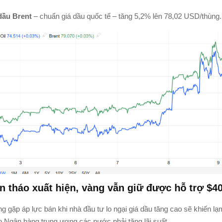
dầu Brent
– chuẩn giá dầu quốc tế – tăng 5,2% lên 78,02 USD/thùng.
n tháo xuất hiện, vàng vẫn giữ được hỗ trợ $4
g gặp áp lực bán khi nhà đầu tư lo ngại giá dầu tăng cao sẽ khiến lạ
ro Ngân hàng trung ương các nước phải tăng lãi suất.