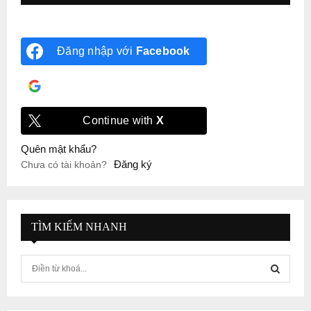
Đăng nhập với
Facebook
Đăng nhập với
Google
Continue with
X
Quên mật khẩu?
Đăng ký
Chưa có tài khoản?
TÌM KIẾM NHANH
S
e
a
S
r