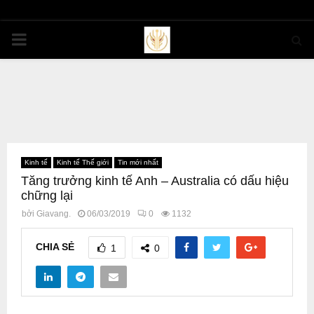
PRIMARY
MENU
Kinh tế
Kinh tế Thế giới
Tin mới nhất
Tăng trưởng kinh tế Anh – Australia có dấu hiệu
chững lại
bởi
Giavang.
06/03/2019
0
1132
CHIA SẺ
1
0