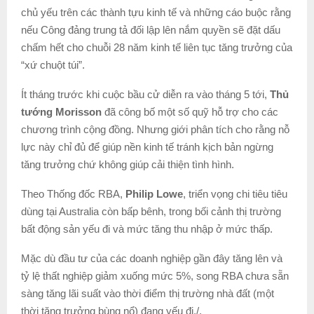
chủ yếu trên các thành tựu kinh tế và những cáo buộc rằng
nếu Công đảng trung tả đối lập lên nắm quyền sẽ đặt dấu
chấm hết cho chuỗi 28 năm kinh tế liên tục tăng trưởng của
“xứ chuột túi”.
Ít tháng trước khi cuộc bầu cử diễn ra vào tháng 5 tới,
Thủ
tướng Morisson
đã công bố một số quỹ hỗ trợ cho các
chương trình cộng đồng. Nhưng giới phân tích cho rằng nỗ
lực này chỉ đủ để giúp nền kinh tế tránh kịch bản ngừng
tăng trưởng chứ không giúp cải thiện tình hình.
Theo Thống đốc RBA,
Philip Lowe
, triển vọng chi tiêu tiêu
dùng tại Australia còn bấp bênh, trong bối cảnh thị trường
bất động sản yếu đi và mức tăng thu nhập ở mức thấp.
Mặc dù đầu tư của các doanh nghiệp gần đây tăng lên và
tỷ lệ thất nghiệp giảm xuống mức 5%, song RBA chưa sẵn
sàng tăng lãi suất vào thời điểm thị trường nhà đất (một
thời tăng trưởng bùng nổ) đang yếu đi./.