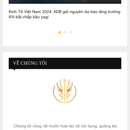
Kinh Tế Việt Nam 2024: ADB giữ nguyên dự báo tăng trưởng
G
6% bất chấp bão yagi
VỀ CHÚNG TÔI
Chúng tôi cũng rất muốn hợp tác về nội dung, quảng bá