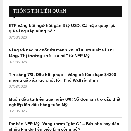
c
E
h
THÔNG TIN LIÊN QUAN
f
A
o
ETF vàng bất ngờ hút gần 3 tỷ USD: Cá mập quay lại,
r
R
giá vàng sắp bùng nổ?
:
07/08/2026
C
Vàng và bạc bị chốt lời mạnh khi dầu, lợi suất và USD
H
tăng: Thị trường chờ “cú nổ” từ NFP Mỹ
07/08/2026
Tin sáng 7/8: Dầu hồi phục – Vàng có lúc chạm $4300
nhưng gặp áp lực chốt lời, Phố Wall rời đỉnh
07/08/2026
Muốn đầu tư hiệu quả ngày 6/8: Số đơn xin trợ cấp thất
nghiệp lần đầu hàng tuần Mỹ
06/08/2026
Dự báo NFP Mỹ: Vàng trước “giờ G” – Bứt phá hay đảo
chiều khi dữ liệu việc làm công bố?