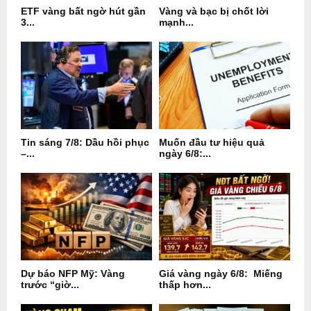
ETF vàng bất ngờ hút gần
Vàng và bạc bị chốt lời
3...
mạnh...
Tin sáng 7/8: Dầu hồi phục
Muốn đầu tư hiệu quả
–...
ngày 6/8:...
Dự báo NFP Mỹ: Vàng
Giá vàng ngày 6/8: Miếng
trước “giờ...
thấp hơn...