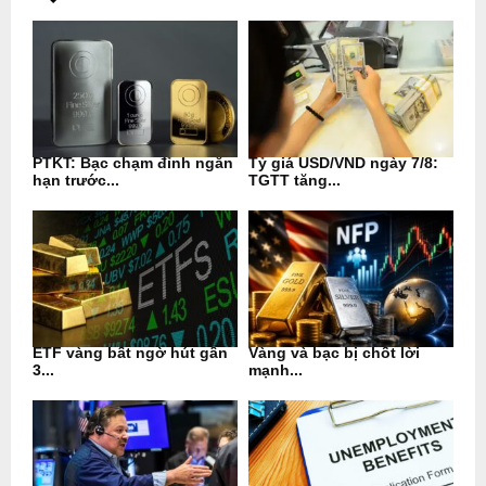
PTKT: Bạc chạm đỉnh ngắn
Tỷ giá USD/VND ngày 7/8:
hạn trước...
TGTT tăng...
ETF vàng bất ngờ hút gần
Vàng và bạc bị chốt lời
3...
mạnh...