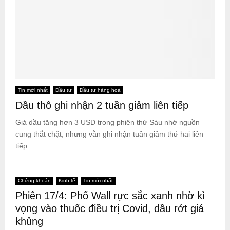
Tin mới nhất
Đầu tư
Đầu tư hàng hoá
Dầu thô ghi nhận 2 tuần giảm liên tiếp
Giá dầu tăng hơn 3 USD trong phiên thứ Sáu nhờ nguồn
cung thắt chặt, nhưng vẫn ghi nhận tuần giảm thứ hai liên
tiếp...
Chứng khoán
Kinh tế
Tin mới nhất
Phiên 17/4: Phố Wall rực sắc xanh nhờ kì
vọng vào thuốc điều trị Covid, dầu rớt giá
khủng