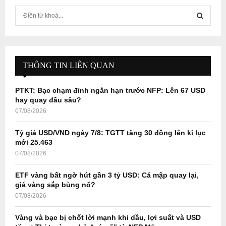
S
e
a
S
r
c
E
h
THÔNG TIN LIÊN QUAN
f
A
o
PTKT: Bạc chạm đỉnh ngắn hạn trước NFP: Lên 67 USD
r
R
hay quay đầu sâu?
:
07/08/2026
C
Tỷ giá USD/VND ngày 7/8: TGTT tăng 30 đồng lên kỉ lục
H
mới 25.463
07/08/2026
ETF vàng bất ngờ hút gần 3 tỷ USD: Cá mập quay lại,
giá vàng sắp bùng nổ?
07/08/2026
Vàng và bạc bị chốt lời mạnh khi dầu, lợi suất và USD