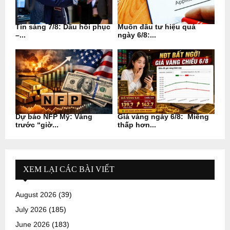
Tin sáng 7/8: Dầu hồi phục
Muốn đầu tư hiệu quả
–...
ngày 6/8:...
Dự báo NFP Mỹ: Vàng
Giá vàng ngày 6/8: Miếng
trước “giờ...
thấp hơn...
XEM LẠI CÁC BÀI VIẾT
August 2026
(39)
July 2026
(185)
June 2026
(183)