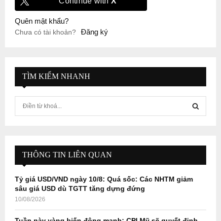
Continue with
X
Quên mật khẩu?
Đăng ký
Chưa có tài khoản?
TÌM KIẾM NHANH
S
e
a
S
r
c
E
h
THÔNG TIN LIÊN QUAN
f
A
o
Tỷ giá USD/VND ngày 10/8: Quá sốc: Các NHTM giảm
r
R
sâu giá USD dù TGTT tăng dựng đứng
:
10/08/2026
C
Tuần này vàng biến động mạnh: CPI Mỹ sẽ quyết định