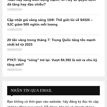
H
đà tăng hay đảo chiều?
10/08/2026
Cập nhật giá vàng sáng 10/8: Thế giới lùi về $4320 –
SJC giảm 500 nghìn mỗi lượng
10/08/2026
20 tấn vàng trong tháng 7: Trung Quốc tăng tốc mạnh
nhất kể từ 2023
08/08/2026
PTKT: Vàng “nóng” trở lại: Vượt $4.392 là mở ra chu kỳ
tăng mới?
08/08/2026
NHẬN TIN QUA EMAIL
Bạn không có thời gian vào website, hãy đăng ký đọc tin cập
nhật tự động qua email. Dễ dàng, tiện lợi và nhanh chóng...