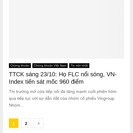
Chứng khoán
Chứng khoán Việt Nam
Tin mới nhất
TTCK sáng 23/10: Họ FLC nổi sóng, VN-
Index tiến sát mốc 960 điểm
Thị trường mở cửa tiếp nối đà tăng mạnh cuối phiên hôm
qua tiếp tục với sự dẫn dắt của nhóm cổ phiếu Vingroup.
Nhóm...
Posts
1
2