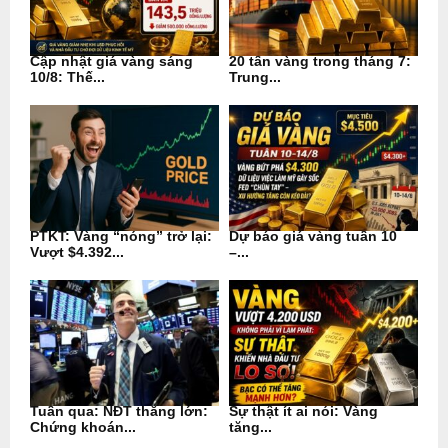
Cập nhật giá vàng sáng
20 tấn vàng trong tháng 7:
10/8: Thế...
Trung...
PTKT: Vàng “nóng” trở lại:
Dự báo giá vàng tuần 10
Vượt $4.392...
–...
Tuần qua: NĐT thắng lớn:
Sự thật ít ai nói: Vàng
Chứng khoán...
tăng...