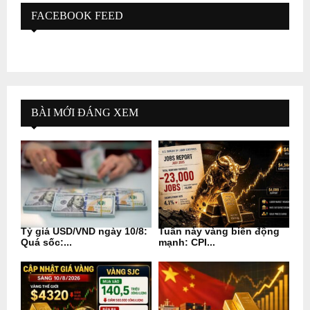
FACEBOOK FEED
BÀI MỚI ĐÁNG XEM
Tỷ giá USD/VND ngày 10/8:
Tuần này vàng biến động
Quá sốc:...
mạnh: CPI...