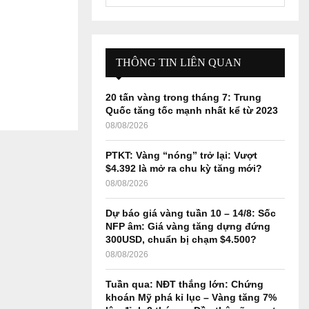
e
a
S
r
c
E
h
THÔNG TIN LIÊN QUAN
f
A
o
20 tấn vàng trong tháng 7: Trung
r
R
Quốc tăng tốc mạnh nhất kể từ 2023
:
08/08/2026
C
PTKT: Vàng “nóng” trở lại: Vượt
H
$4.392 là mở ra chu kỳ tăng mới?
08/08/2026
Dự báo giá vàng tuần 10 – 14/8: Sốc
NFP âm: Giá vàng tăng dựng đứng
300USD, chuẩn bị chạm $4.500?
08/08/2026
Tuần qua: NĐT thắng lớn: Chứng
khoán Mỹ phá kỉ lục – Vàng tăng 7%