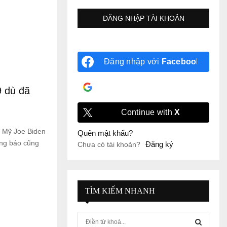
Đăng nhập với
Facebook
Đăng nhập với
Google
9 dù đã
Continue with
X
 Mỹ Joe Biden
Quên mật khẩu?
ông báo cũng
Đăng ký
Chưa có tài khoản?
TÌM KIẾM NHANH
S