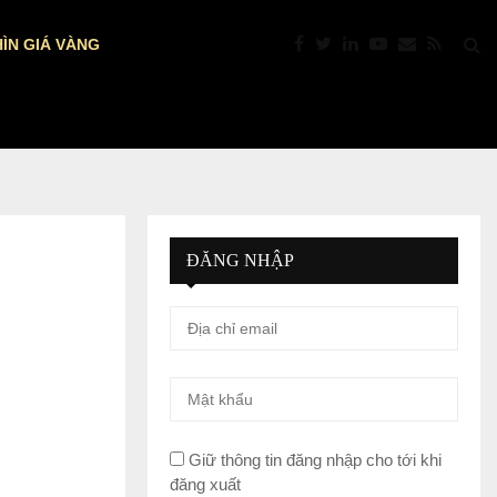
ÌN GIÁ VÀNG
PTKT: VÀNG “NÓNG” TRỞ LẠI: VƯỢT $4.39
ĐĂNG NHẬP
Giữ thông tin đăng nhập cho tới khi
đăng xuất