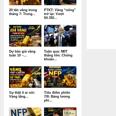
20 tấn vàng trong
PTKT: Vàng “nóng”
tháng 7: Trung...
trở lại: Vượt
$4.392...
Dự báo giá vàng
Tuần qua: NĐT
tuần 10 –...
thắng lớn: Chứng
khoán...
Sự thật ít ai nói:
Tiêu điểm phiên
Vàng tăng...
7/8: Bảng lương
phi...