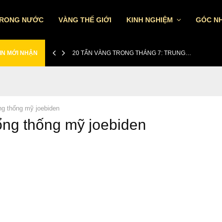
TRONG NƯỚC
VÀNG THẾ GIỚI
KINH NGHIỆM
GÓC NH
IN MỚI NHẬN
20 TẤN VÀNG TRONG THÁNG 7: TRUNG…
ng thống mỹ joebiden
tổng thống mỹ joebiden