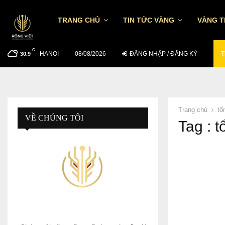
TRANG CHỦ
TIN TỨC VÀNG
VÀNG 
C
HANOI
TỶ GIÁ USD/VND NGÀY 7/8: TGTT TĂNG…
08/08/2026
ĐĂNG NHẬP / ĐĂNG KÝ
T
30.9
Trang chủ
tổ
VỀ CHÚNG TÔI
Tag : 