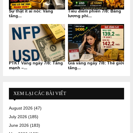
Sự thật ít ai nói: Vàng
Tiêu điểm phiên 7/8: Bảng
tăng...
lương phi...
PTKT Vàng ngày 7/8: Tăng
Giá vàng ngày 7/8: Thế giới
mạnh –...
tăng...
XEM LẠI CÁC BÀI VIẾT
August 2026
(47)
July 2026
(185)
June 2026
(183)