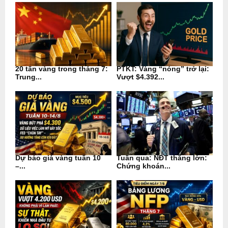
20 tấn vàng trong tháng 7:
PTKT: Vàng “nóng” trở lại:
Trung...
Vượt $4.392...
Dự báo giá vàng tuần 10
Tuần qua: NĐT thắng lớn:
–...
Chứng khoán...