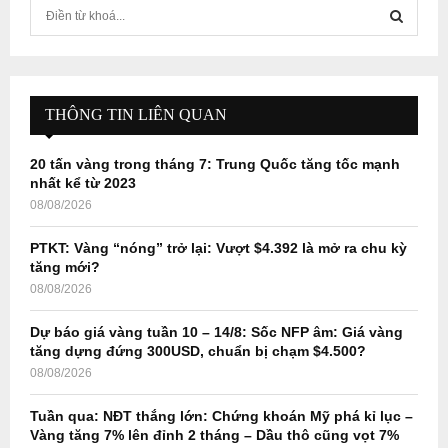
S
e
a
S
r
c
E
h
THÔNG TIN LIÊN QUAN
f
A
o
20 tấn vàng trong tháng 7: Trung Quốc tăng tốc mạnh
r
R
nhất kể từ 2023
:
08/08/2026
C
PTKT: Vàng “nóng” trở lại: Vượt $4.392 là mở ra chu kỳ
H
tăng mới?
08/08/2026
Dự báo giá vàng tuần 10 – 14/8: Sốc NFP âm: Giá vàng
tăng dựng đứng 300USD, chuẩn bị chạm $4.500?
08/08/2026
Tuần qua: NĐT thắng lớn: Chứng khoán Mỹ phá kỉ lục –
Vàng tăng 7% lên đỉnh 2 tháng – Dầu thô cũng vọt 7%