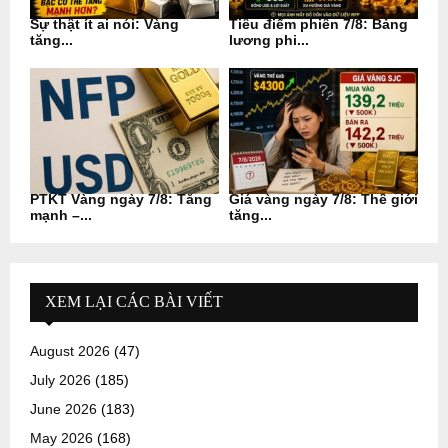
Sự thật ít ai nói: Vàng
Tiêu điểm phiên 7/8: Bảng
tăng...
lương phi...
PTKT Vàng ngày 7/8: Tăng
Giá vàng ngày 7/8: Thế giới
mạnh –...
tăng...
XEM LẠI CÁC BÀI VIẾT
August 2026
(47)
July 2026
(185)
June 2026
(183)
May 2026
(168)