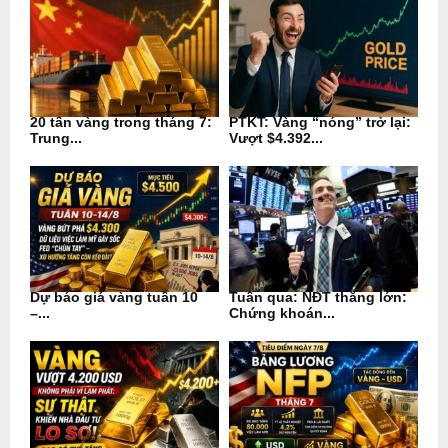
20 tấn vàng trong tháng 7:
PTKT: Vàng “nóng” trở lại:
Trung...
Vượt $4.392...
Dự báo giá vàng tuần 10
Tuần qua: NĐT thắng lớn:
–...
Chứng khoán...