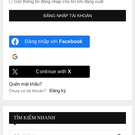
Giữ thông tin đăng nhập cho tới khi đăng xuất
Đăng nhập với
Facebook
Đăng nhập với
Google
Continue with
X
Quên mật khẩu?
Đăng ký
Chưa có tài khoản?
TÌM KIẾM NHANH
S