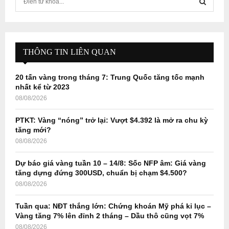
e
a
S
r
c
E
h
THÔNG TIN LIÊN QUAN
f
A
o
20 tấn vàng trong tháng 7: Trung Quốc tăng tốc mạnh
r
R
nhất kể từ 2023
:
08/08/2026
C
PTKT: Vàng “nóng” trở lại: Vượt $4.392 là mở ra chu kỳ
H
tăng mới?
08/08/2026
Dự báo giá vàng tuần 10 – 14/8: Sốc NFP âm: Giá vàng
tăng dựng đứng 300USD, chuẩn bị chạm $4.500?
08/08/2026
Tuần qua: NĐT thắng lớn: Chứng khoán Mỹ phá kỉ lục –
Vàng tăng 7% lên đỉnh 2 tháng – Dầu thô cũng vọt 7%
08/08/2026