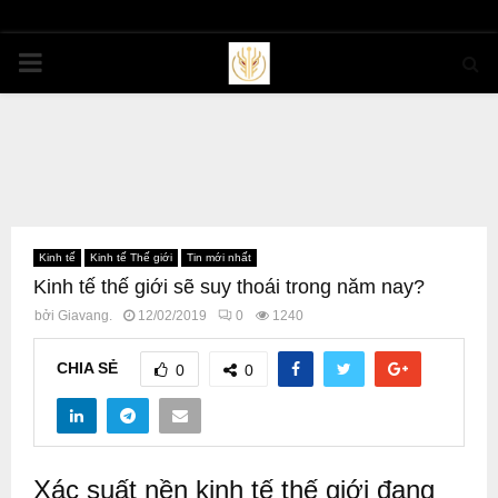
PRIMARY
MENU
Kinh tế
Kinh tế Thế giới
Tin mới nhất
Kinh tế thế giới sẽ suy thoái trong năm nay?
bởi
Giavang.
12/02/2019
0
1240
CHIA SẺ
0
0
Xác suất nền kinh tế thế giới đang