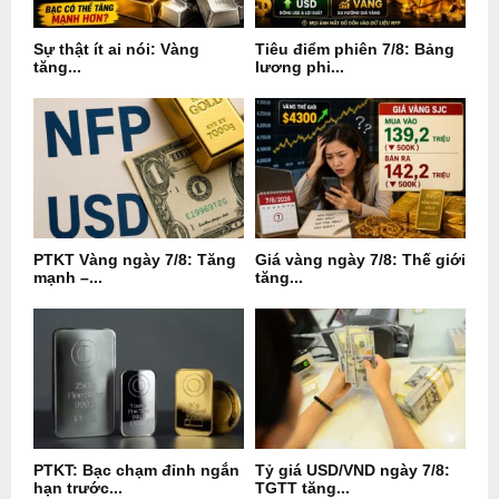
Sự thật ít ai nói: Vàng
Tiêu điểm phiên 7/8: Bảng
tăng...
lương phi...
PTKT Vàng ngày 7/8: Tăng
Giá vàng ngày 7/8: Thế giới
mạnh –...
tăng...
PTKT: Bạc chạm đỉnh ngắn
Tỷ giá USD/VND ngày 7/8:
hạn trước...
TGTT tăng...