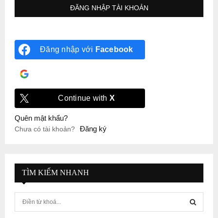
Đăng nhập với
Facebook
Đăng nhập với
Google
Continue with
X
Quên mật khẩu?
Đăng ký
Chưa có tài khoản?
TÌM KIẾM NHANH
S
e
a