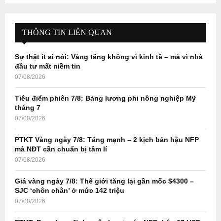
S
r
c
E
h
THÔNG TIN LIÊN QUAN
f
A
o
Sự thật ít ai nói: Vàng tăng không vì kinh tế – mà vì nhà
r
R
đầu tư mất niềm tin
:
07/08/2026
C
Tiêu điểm phiên 7/8: Bảng lương phi nông nghiệp Mỹ
H
tháng 7
07/08/2026
PTKT Vàng ngày 7/8: Tăng mạnh – 2 kịch bản hậu NFP
mà NĐT cần chuẩn bị tâm lí
07/08/2026
Giá vàng ngày 7/8: Thế giới tăng lại gần mốc $4300 –
SJC ‘chôn chân’ ở mức 142 triệu
07/08/2026