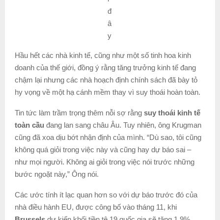
đ
â
y
Hầu hết các nhà kinh tế, cũng như một số tinh hoa kinh
doanh của thế giới, đồng ý rằng tăng trưởng kinh tế đang
chậm lại nhưng các nhà hoạch định chính sách đã bày tỏ
hy vọng về một hạ cánh mềm thay vì suy thoái hoàn toàn.
Tin tức làm trầm trọng thêm nỗi sợ rằng
suy thoái kinh tế
toàn cầu
đang lan sang châu Âu. Tuy nhiên, ông Krugman
cũng đã xoa dịu bớt nhận định của mình. “Dù sao, tôi cũng
không quá giỏi trong việc này và cũng hay dự báo sai –
như mọi người. Không ai giỏi trong việc nói trước những
bước ngoặt này,” Ông nói.
Các ước tính ít lạc quan hơn so với dự báo trước đó của
nhà điều hành EU, được công bố vào tháng 11, khi
Brussels
dự kiến ​​khối tiền tệ 19 quốc gia sẽ tăng 1,9%