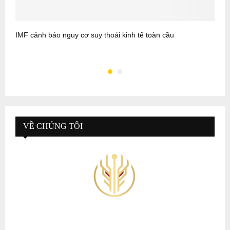
IMF cảnh báo nguy cơ suy thoái kinh tế toàn cầu
C
s
VỀ CHÚNG TÔI