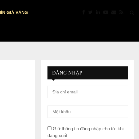
ÌN GIÁ VÀNG
DỰ BÁO NFP MỸ: VÀNG TRƯỚC “GIỜ…
ĐĂNG NHẬP
Giữ thông tin đăng nhập cho tới khi
đăng xuất