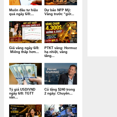
Muốn đầu tư hiệu
Dự báo NFP Mỹ:
quả ngày 6/8:...
Vàng trước “giờ...
Giá vàng ngày 6/8:
PTKT vàng: Hormuz
Miếng thấp hơn...
hạ nhiệt, vàng
tăng...
Tỷ giá USD/VND
Cú tăng $240 trong
ngày 6/8: TGTT
2 ngày: Chuyên...
vẫn...