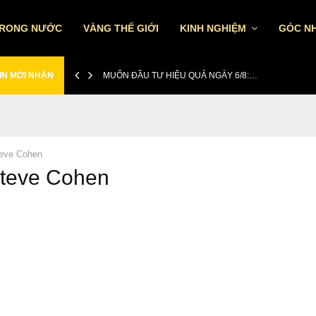
TRONG NƯỚC
VÀNG THẾ GIỚI
KINH NGHIỆM
GÓC NH
IN MỚI NHẬN
MUỐN ĐẦU TƯ HIỆU QUẢ NGÀY 6/8:…
eve Cohen
Steve Cohen