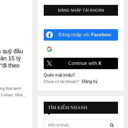
Đăng nhập với
Facebook
Đăng nhập với
Google
m quỹ đầu
ản 15 tỷ
Continue with
X
“đi theo
Quên mật khẩu?
Đăng ký
Chưa có tài khoản?
ng thái lạnh
 Cohen. Nhà...
TÌM KIẾM NHANH
S