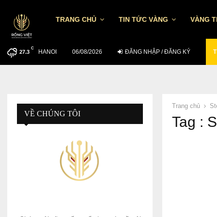
TRANG CHỦ
TIN TỨC VÀNG
VÀNG 
C
HANOI
MUỐN ĐẦU TƯ HIỆU QUẢ NGÀY 5/8…
06/08/2026
ĐĂNG NHẬP / ĐĂNG KÝ
T
27.3
Trang chủ
St
VỀ CHÚNG TÔI
Tag : 