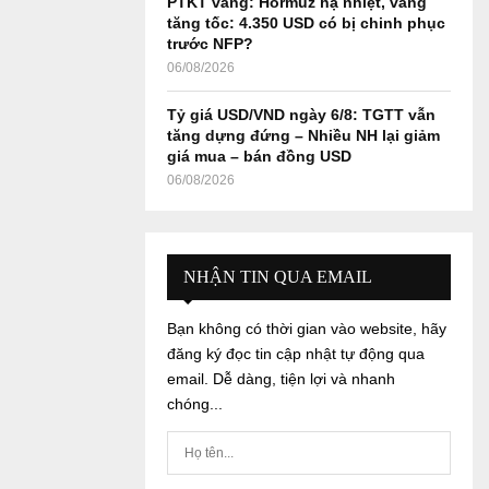
PTKT vàng: Hormuz hạ nhiệt, vàng
tăng tốc: 4.350 USD có bị chinh phục
trước NFP?
06/08/2026
Tỷ giá USD/VND ngày 6/8: TGTT vẫn
tăng dựng đứng – Nhiều NH lại giảm
giá mua – bán đồng USD
06/08/2026
NHẬN TIN QUA EMAIL
Bạn không có thời gian vào website, hãy
đăng ký đọc tin cập nhật tự động qua
email. Dễ dàng, tiện lợi và nhanh
chóng...