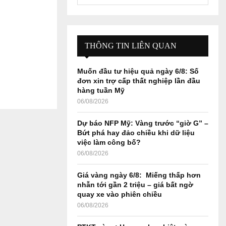
e
a
S
r
c
E
h
THÔNG TIN LIÊN QUAN
f
A
o
Muốn đầu tư hiệu quả ngày 6/8: Số
r
R
đơn xin trợ cấp thất nghiệp lần đầu
:
hàng tuần Mỹ
C
06/08/2026
H
Dự báo NFP Mỹ: Vàng trước “giờ G” –
Bứt phá hay đảo chiều khi dữ liệu
việc làm công bố?
06/08/2026
Giá vàng ngày 6/8: Miếng thấp hơn
nhẫn tới gần 2 triệu – giá bất ngờ
quay xe vào phiên chiều
06/08/2026