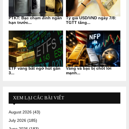
PTKT: Bạc chạm đỉnh ngắn
Tỷ giá USD/VND ngày 7/8:
hạn trước...
TGTT tăng...
ETF vàng bất ngờ hút gần
Vàng và bạc bị chốt lời
3...
mạnh...
XEM LẠI CÁC BÀI VIẾT
August 2026
(43)
July 2026
(185)
June 2026
(183)