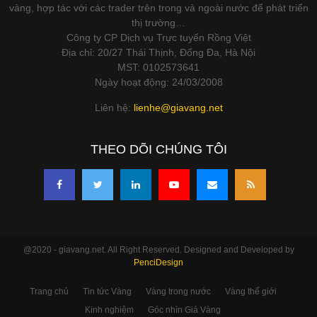
vàng, hợp tác với các trader trên trong và ngoài nước để phát triển
thị trường…
Công ty CP Dịch vụ Trực tuyến Rồng Việt
Địa chỉ: 20/27 Thái Thịnh, Đống Đa, Hà Nội
MST: 0102573641
Ngày hoạt động: 24/03/2008
Liên hệ:
lienhe@giavang.net
THEO DÕI CHÚNG TÔI
@2020 - giavang.net. All Right Reserved. Designed and Developed by
PenciDesign
Trang chủ
Tin tức Vàng
Vàng trong nước
Vàng thế giới
Kinh nghiệm
Góc nhìn Giá Vàng