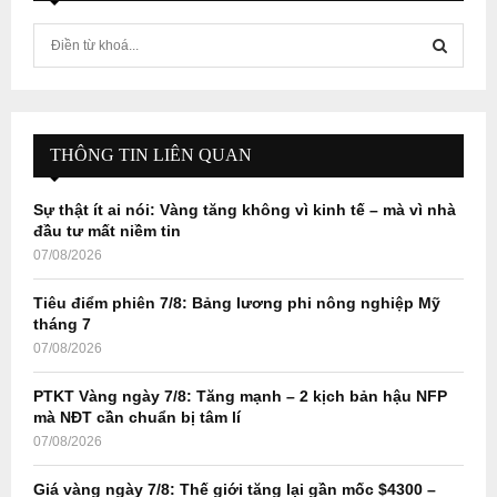
S
e
a
S
r
c
E
h
THÔNG TIN LIÊN QUAN
f
A
o
Sự thật ít ai nói: Vàng tăng không vì kinh tế – mà vì nhà
r
R
đầu tư mất niềm tin
:
07/08/2026
C
Tiêu điểm phiên 7/8: Bảng lương phi nông nghiệp Mỹ
H
tháng 7
07/08/2026
PTKT Vàng ngày 7/8: Tăng mạnh – 2 kịch bản hậu NFP
mà NĐT cần chuẩn bị tâm lí
07/08/2026
Giá vàng ngày 7/8: Thế giới tăng lại gần mốc $4300 –