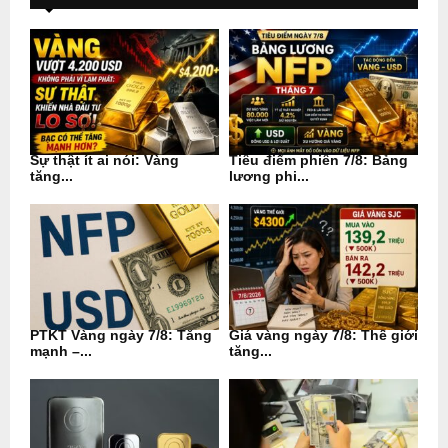
Sự thật ít ai nói: Vàng
Tiêu điểm phiên 7/8: Bảng
tăng...
lương phi...
PTKT Vàng ngày 7/8: Tăng
Giá vàng ngày 7/8: Thế giới
mạnh –...
tăng...