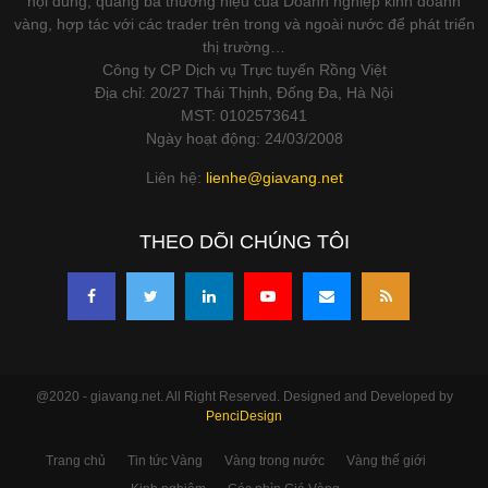
nội dung, quảng bá thương hiệu của Doanh nghiệp kinh doanh
vàng, hợp tác với các trader trên trong và ngoài nước để phát triển
thị trường…
Công ty CP Dịch vụ Trực tuyến Rồng Việt
Địa chỉ: 20/27 Thái Thịnh, Đống Đa, Hà Nội
MST: 0102573641
Ngày hoạt động: 24/03/2008
Liên hệ:
lienhe@giavang.net
THEO DÕI CHÚNG TÔI
@2020 - giavang.net. All Right Reserved. Designed and Developed by
PenciDesign
Trang chủ
Tin tức Vàng
Vàng trong nước
Vàng thế giới