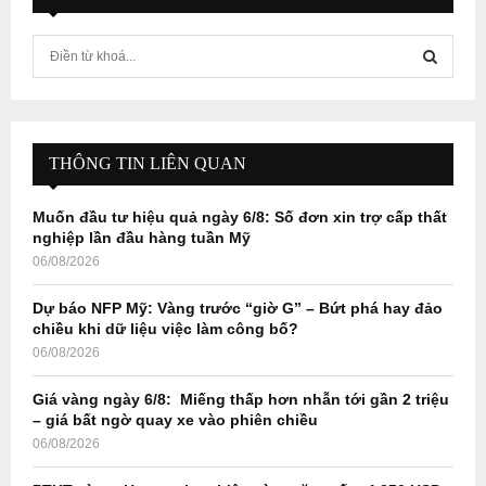
S
e
a
S
r
c
E
h
THÔNG TIN LIÊN QUAN
f
A
o
Muốn đầu tư hiệu quả ngày 6/8: Số đơn xin trợ cấp thất
r
R
nghiệp lần đầu hàng tuần Mỹ
:
06/08/2026
C
Dự báo NFP Mỹ: Vàng trước “giờ G” – Bứt phá hay đảo
H
chiều khi dữ liệu việc làm công bố?
06/08/2026
Giá vàng ngày 6/8: Miếng thấp hơn nhẫn tới gần 2 triệu
– giá bất ngờ quay xe vào phiên chiều
06/08/2026