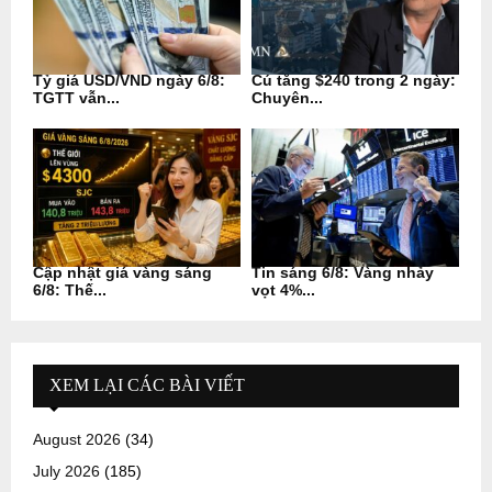
Tỷ giá USD/VND ngày 6/8:
Cú tăng $240 trong 2 ngày:
TGTT vẫn...
Chuyên...
Cập nhật giá vàng sáng
Tin sáng 6/8: Vàng nhảy
6/8: Thế...
vọt 4%...
XEM LẠI CÁC BÀI VIẾT
August 2026
(34)
July 2026
(185)