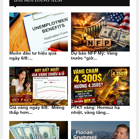
Muốn đầu tư hiệu quả
Dự báo NFP Mỹ: Vàng
ngày 6/8:...
trước “giờ...
Giá vàng ngày 6/8: Miếng
PTKT vàng: Hormuz hạ
thấp hơn...
nhiệt, vàng tăng...